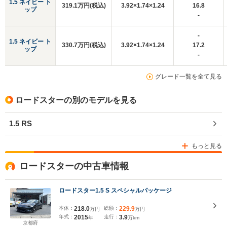
1.5 ネイビー ト
319.1万円(税込)
3.92×1.74×1.24
16.8
ップ
-
-
1.5 ネイビー ト
330.7万円(税込)
3.92×1.74×1.24
17.2
ップ
-
グレード一覧を全て見る
ロードスターの別のモデルを見る
1.5 RS
もっと見る
ロードスターの中古車情報
ロードスター1.5 S スペシャルパッケージ
本体：
218.0
総額：
229.9
万円
万円
年式：
2015
走行：
3.9
年
万km
京都府