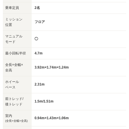
乗車定員
2名
ミッション
フロア
位置
マニュアル
◯
モード
最小回転半径
4.7m
全長×全幅×
3.92m×1.74m×1.24m
全高
ホイール
2.31m
ベース
前トレッド/
1.5m/1.51m
後トレッド
室内
0.94m×1.43m×1.06m
(全長×全幅×全高)