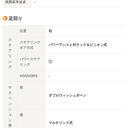
燃費基準達成
-
足回り
位置
右
ス
ステアリング
パワーアシスト付ラック＆ピニオン式
テ
ギア方式
ア
リ
パワーステア
ン
◯
リング
グ
VGS/VGRS
-
サ
前
ス
ダブルウィッシュボーン
ペ
ン
シ
ョ
後
ン
マルチリンク式
形