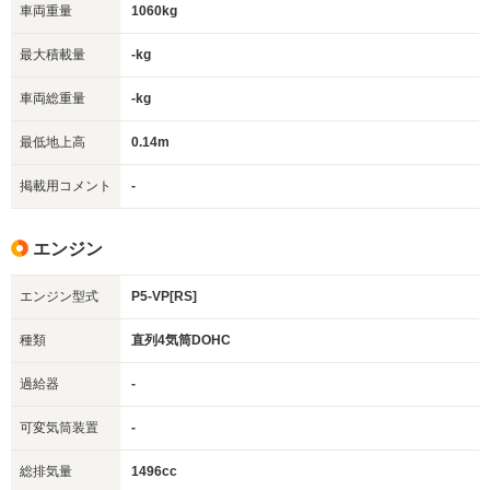
車両重量
1060kg
最大積載量
-kg
車両総重量
-kg
最低地上高
0.14m
掲載用コメント
-
エンジン
エンジン型式
P5-VP[RS]
種類
直列4気筒DOHC
過給器
-
可変気筒装置
-
総排気量
1496cc