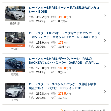
ロードスター1.5 RS1オーナー RAYS製16AW レカロ
シート BOSE
本体：
392.2
総額：
398.8
万円
万円
年式：
2025
走行：
0.3
年
万km
神奈川県
ロードスター1.8 RSオートエグゼエアロバンパー・カ
ーボンラムエア・マキシムEXマニ・RSSTAGEマフラ
ー・オーリンズ車高調・BRIDEバケット・ロールバ
本体：
158.0
総額：
172
万円
万円
ー・RAYS TE37CUP15AW・ラジエター・Tベルト
年式：
2000
走行：
13.6
年
万km
交換済み
大阪府
ロードスター2.0 RSレザーパッケージ RALLY
BACKERフロントバンパー GARAGE VARYリア
ディフューザー TEIN車高調
本体：
173.8
総額：
188.8
万円
万円
年式：
2011
走行：
9
年
万km
福岡県
ロードスターS スペシャルパッケージ当社下取車
純正アルミ SDナビ LEDライト ETC
本体：
269.8
総額：
278.5
万円
万円
年式：
2022
走行：
1.9
年
万km
奈良県
ロードスターの中古車全てを見る