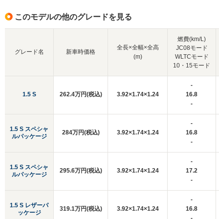
このモデルの他のグレードを見る
燃費(km/L)
全長×全幅×全高
JC08モード
グレード名
新車時価格
(m)
WLTCモード
10・15モード
-
1.5 S
262.4万円(税込)
3.92×1.74×1.24
16.8
-
-
1.5 S スペシャ
284万円(税込)
3.92×1.74×1.24
16.8
ルパッケージ
-
-
1.5 S スペシャ
295.6万円(税込)
3.92×1.74×1.24
17.2
ルパッケージ
-
-
1.5 S レザーパ
319.1万円(税込)
3.92×1.74×1.24
16.8
ッケージ
-