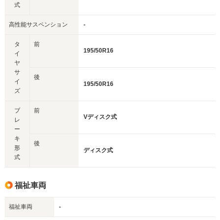
式
高性能サスペンション
-
タ
前
195/50R16
イ
ヤ
サ
後
イ
195/50R16
ズ
ブ
前
Vディスク式
レ
ー
キ
後
形
ディスク式
式
福祉車両
福祉車両
-