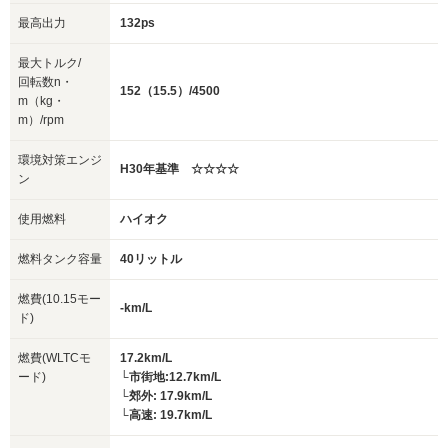
最高出力
132ps
最大トルク/
回転数n・
152（15.5）/4500
m（kg・
m）/rpm
環境対策エンジ
H30年基準 ☆☆☆☆
ン
使用燃料
ハイオク
燃料タンク容量
40リットル
燃費(10.15モー
-km/L
ド)
燃費(WLTCモ
17.2km/L
ード)
└市街地:12.7km/L
└郊外: 17.9km/L
└高速: 19.7km/L