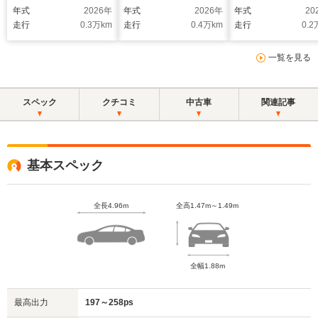
社デモカー AMGラ
ッケージ アドバンス
ー シートベンチ
年式
2026
年
年式
2026
年
年式
20
イン ヘッドアップデ
ドパッケージ 360°
ター エアバラン
走行
0.3
万km
走行
0.4
万km
走行
0.2
ィスプレイ ブルメス
カメラシステム アン
ッケージ レーダ
ターサウンド 純正ド
ビエントライト レー
ーフティパッケ
一覧を見る
ライブレコーダー メ
ダーセーフティーパッ
Apple CarPlay
モリー付きパワーシー
ケージ MBUXARナ
Android Auto 
ト 360°カメラシス
ビゲーション シート
ートキー ワイヤ
スペック
クチコミ
中古車
関連記事
テム
ヒーター
チャージング
基本スペック
全長4.96m
全高1.47m～1.49m
全幅1.88m
最高出力
197～258ps