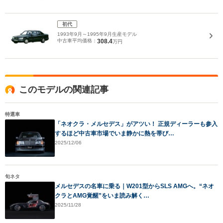
初代
1993年9月～1995年9月生産モデル
中古車平均価格：
308.4
万円
このモデルの関連記事
特選車
「ネオクラ・メルセデス」がアツい！ 正規ディーラーも参入
するほど中古車市場でいま静かに熱を帯び…
2025/12/06
旬ネタ
メルセデスの名車に乗る｜W201型からSLS AMGへ。“ネオ
クラとAMG覚醒”をいま読み解く…
2025/11/28