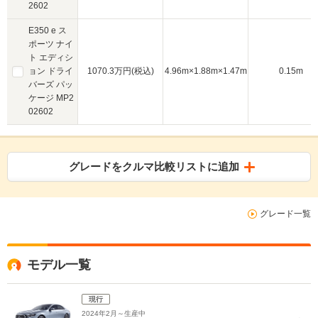
2602
E350 e ス
ポーツ ナイ
ト エディシ
ョン ドライ
1070.3万円(税込)
4.96m×1.88m×1.47m
0.15m
バーズ パッ
ケージ MP2
02602
グレードをクルマ比較リストに追加
グレード一覧
モデル一覧
現行
2024年2月～生産中