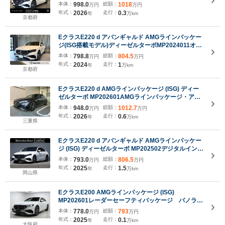
ブデジタルインテリアMBUXハイパースクリーンシー
本体：
998.0
総額：
1018
万円
万円
トヒーターベンチレーター3Dコックピットディスプ
年式：
2026
走行：
0.3
年
万km
レイ本革シートポーラーホワイト
京都府
EクラスE220 d アバンギャルド AMGラインパッケー
ジ(ISG搭載モデル)ディーゼルターボMP2024011オー
ナ/新車保証/サンルーフ/レザーEXC/アドバンスドP/デ
本体：
798.8
総額：
804.5
万円
万円
ジタルインテリアP/レーダーセーフティ
年式：
2024
走行：
1
年
万km
P/Burmester4D/ダイヤモンドステッチレザーシート/
京都府
助手席ディスプレイ/温冷シートヒーター/純正ドラレ
コ/ETC2.0
EクラスE220 d AMGラインパッケージ (ISG) ディー
ゼルターボ MP202601AMGラインパッケージ・アド
バンストパッケージ・デジタルインテリアパッケー
本体：
948.0
総額：
1012.7
万円
万円
ジ・レザーエクスクルーシブパッケージ
年式：
2026
走行：
0.6
年
万km
三重県
EクラスE220 d アバンギャルド AMGラインパッケー
ジ (ISG) ディーゼルターボ MP202502デジタルインテ
リアパッケージ アドバンスドパッケージ レザーエ
本体：
793.0
総額：
806.5
万円
万円
クスクルーシブパッケージ パノラミックスライディ
年式：
2025
走行：
1.5
年
万km
ングルーフ ヘッドアップディスプレイ meコネク
岡山県
ト パワーシート シートヒーター
EクラスE200 AMGラインパッケージ (ISG)
MP202601レーダーセーフティパッケージ パノラミ
ックルーフ ハーフレザーシート ブルメスター4D
本体：
778.0
総額：
793
万円
万円
サラウンドサウンドシステム ヘッドアップディスプ
年式：
2025
走行：
0.1
年
万km
レイ シートヒーター 360°カメラ アンビエントラ
大阪府