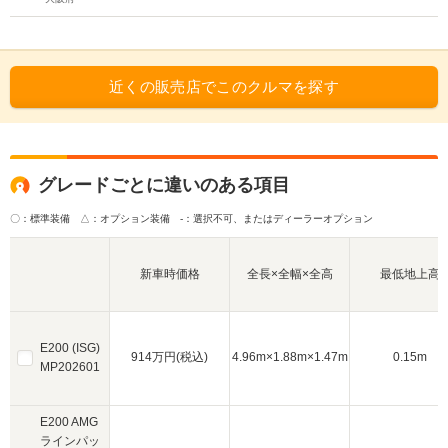
イト64色
近くの販売店でこのクルマを探す
グレードごとに違いのある項目
〇：標準装備 △：オプション装備
-：選択不可、またはディーラーオプション
新車時価格
全長×全幅×全高
最低地上高
E200 (ISG)
914万円(税込)
4.96m×1.88m×1.47m
0.15m
MP202601
E200 AMG
ラインパッ