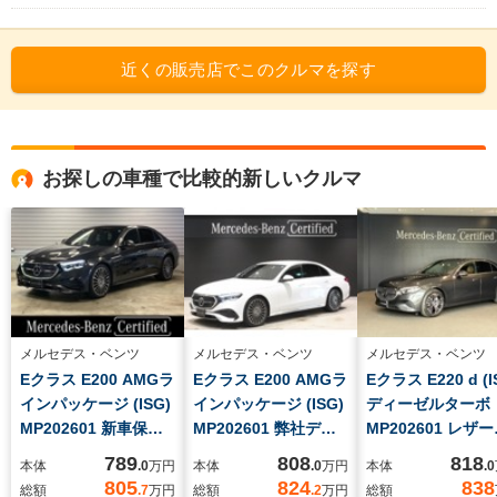
近くの販売店でこのクルマを探す
お探しの車種で比較的新しいクルマ
メルセデス・ベンツ
メルセデス・ベンツ
メルセデス・ベンツ
Eクラス E200 AMGラ
Eクラス E200 AMGラ
Eクラス E220 d (I
インパッケージ (ISG)
インパッケージ (ISG)
ディーゼルターボ
MP202601 新車保証
MP202601 弊社デモ
MP202601 レザ
(メルセデス・ケア)継
カーアップ 新車保証
クスクルーシブパ
789
808
818
本体
.0
万円
本体
.0
万円
本体
.0
承 認定中古車 元弊
継承 AMGラインパ
ージ シートヒー
805
824
838
総額
.7
万円
総額
.2
万円
総額