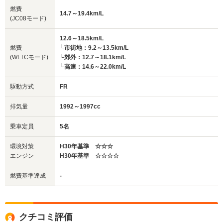
燃費
14.7～19.4km/L
(JC08モード)
12.6～18.5km/L
燃費
└市街地：9.2～13.5km/L
(WLTCモード)
└郊外：12.7～18.1km/L
└高速：14.6～22.0km/L
駆動方式
FR
排気量
1992～1997cc
乗車定員
5名
環境対策
H30年基準 ☆☆☆
エンジン
H30年基準 ☆☆☆☆
燃費基準達成
-
クチコミ評価