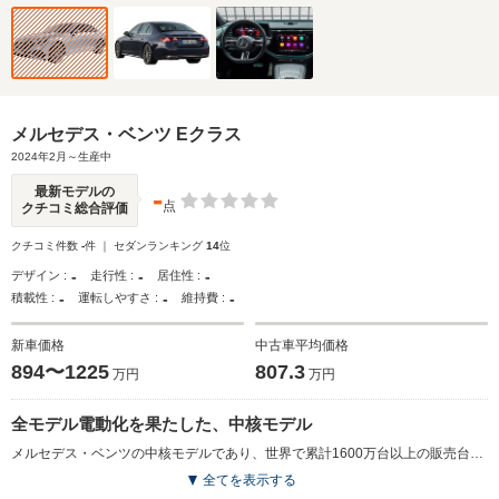
メルセデス・ベンツ Eクラス
2024年2月～生産中
-
最新モデルの
点
クチコミ総合評価
クチコミ件数
-
件 ｜ セダンランキング
14
位
-
-
-
デザイン :
走行性 :
居住性 :
-
-
-
積載性 :
運転しやすさ :
維持費 :
新車価格
中古車平均価格
894〜1225
807.3
万円
万円
全モデル電動化を果たした、中核モデル
メルセデス・ベンツの中核モデルであり、世界で累計1600万台以上の販売台数を誇り、世界のプレミアムセダンの指標と呼ばれるモデル。新型では、短いフロントオーバーハングと長いボンネット、大きく後退されたグリーンハウスが特徴。フロントヘッドライトとフロントグリルをつなぐブラックパネルに似た部分は、同社の電気自動車を想起させるもの。ホイールベースは先代比＋20mmの2960mmが実現され、ゆったりとしたキャビンに仕立てられた。インテリアは、大きなトリムパネルがダッシュボード中央まで伸びたデザインで、センターディスプレイは、このトリムのくぼんだ表面上に浮かんで見える独特な形状で未来感が演出された。エンジンは、2Lのガソリンもしくは、ディーゼルターボで、ISGもしくはプラグインハイブリッドにより、全ラインナップが電動化されている。（2024.2）
全てを表示する