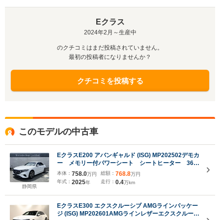
Eクラス
2024年2月～生産中
のクチコミはまだ投稿されていません。
最初の投稿者になりませんか？
クチコミを投稿する
このモデルの中古車
EクラスE200 アバンギャルド (ISG) MP202502デモカ
ー メモリー付パワーシート シートヒーター 360
度カメラ レーダーセーフティ 電動リアゲート ア
本体：
758.0
総額：
768.8
万円
万円
ップルカープレイ・アンドロイドオート
年式：
2025
走行：
0.4
年
万km
静岡県
EクラスE300 エクスクルーシブ AMGラインパッケー
ジ (ISG) MP202601AMGラインレザーエクスクルーシ