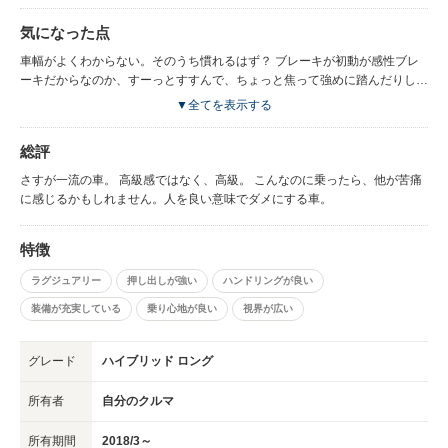
気になった点
車幅がよくわからない。そのうち慣れるはず？ ブレーキが初動が感性ブレ
ーキだからなのか、すーっとすすんで、ちょっと焦って強めに踏んだりし
て、慣れるまで感覚得るまで、車間開けないと怖い。 ミラーが見えにく
▼全てを表示する
い。 雨の日のバックカメラは水滴がついてまるで見えない。 雨の日にドア
を開けると、屋根からどわーっと水が落ちてきて中に入る。 うわー。悪い
総評
人の車だー。と思ったら、自分のだった。真っ黒は良くない。
さすが一流の車。 高級感ではなく、高級。 こんなのに乗ったら、他が苦痛
に感じるかもしれません。人を良い意味でダメにする車。
特徴
ラグジュアリー
押し出しが強い
ハンドリングが良い
装備が充実している
乗り心地が良い
視界が広い
グレード
ハイブリッド ロング
所有者
自分のクルマ
所有期間
2018/3～