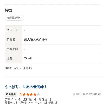
特徴
信頼性が高い
グレード
-
所有者
知人/友人のクルマ
所有期間
-
燃費
7km/L
投稿者：ゲスト（北海道）
やっぱり、世界の最高峰！
4
総合評価
投稿日：
2013
年
03
月
29
日
4
4
3
デザイン :
走行性 :
居住性 :
3
4
2
積載性 :
運転しやすさ :
維持費 :