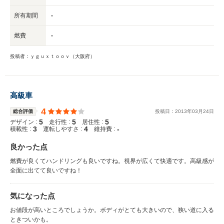
所有期間
-
燃費
-
投稿者：ｙｇｕｘｔｏｏｖ（大阪府）
高級車
4
総合評価
投稿日：
2013
年
03
月
24
日
5
5
5
デザイン :
走行性 :
居住性 :
3
4
-
積載性 :
運転しやすさ :
維持費 :
良かった点
燃費が良くてハンドリングも良いですね。視界が広くて快適です。高級感が
全面に出てて良いですね！
気になった点
お値段が高いところでしょうか。ボディがとても大きいので、狭い道に入る
ときついかも。