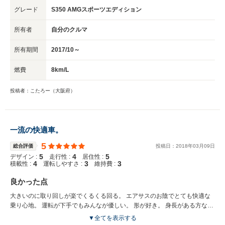
席にもシートヒーターは欲しいところです。 乗って感心したのは、何より
グレード
S350 AMGスポーツエディション
静かさです。 それと取り回しの良さですね。 乗った感じとしては、ホンダ
の初代レジェントセダンに似た感じかな。 勿論、ベンツはベンツで良く出
所有者
自分のクルマ
来ていますが。 それと、10年以上経過してますから、何かしら不都合が出
るのでは？と思っていましたら…。 やって来ました❗ミッション固定❗(笑) 私
所有期間
2017/10～
の場合は、7万キロで、3速固定が発生しました。バルブボディの交換で
す。 色々調べて、それ専門の整備工場へお願いし、 ずいぶん安く？修理し
燃費
8km/L
て頂きました。 恐らく次は、エアサスでしょうから、これも 覚悟が必要か
と。 まっ、しかし、これらは故障では無くて、経年変化や、劣化のパーツ
投稿者：こたろー（大阪府）
交換ですから、仕方ないのかなと、考えています。 非常に良く出来た車で
すから、後少し乗ってみます。 次は、また初心に戻って、ミッションの小
型スポーツ辺りも面白いかと。
一流の快適車。
5
総合評価
投稿日：
2018
年
03
月
09
日
5
4
5
デザイン :
走行性 :
居住性 :
4
3
3
積載性 :
運転しやすさ :
維持費 :
良かった点
大きいのに取り回しが楽でくるくる回る。 エアサスのお陰でとても快適な
乗り心地。 運転が下手でもみんなが優しい。 形が好き。 身長がある方なの
で、広くて窮屈に感じない。 いちいちおしゃれな演出。
▼全てを表示する