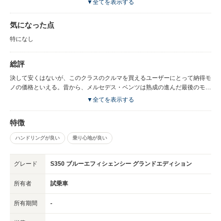
▼全てを表示する
が、日本では特に扱いやすいということではない。 デビュー後のマイナー
チェンジによって外観デザインも進化していて、現在ではLEDドライビング
気になった点
ライトを採用するなど、見た目も変わった印象だ。 【インテリア】 サイズ
の余裕もあって室内空間は広い。前席はもちろんのこと、後席にも大人がゆ
特になし
ったり座れる広さがある。しかもインテリア回りに本革や木目パネルなどの
自然素材が使われ、入念な作り込みがなされているので、ラグジュアリーな
総評
気分にひたれる。 試乗車はベースグレードのS350だったが、それでも価格
は1085万円だから、インテリア回りの質感の高さ、ラグジュアリーさなど
決して安くはないが、このクラスのクルマを買えるユーザーにとって納得モ
は当然のことである。 【エンジン性能】 搭載されるV型6気筒3.5Lエンジン
ノの価格といえる。昔から、メルセデス・ベンツは熟成の進んだ最後のモデ
は225kW/370N・mのパワー＆トルクを発生する。2tに近いSクラスのボデ
ルを選ぶのが良いと言われている。次期モデルの登場が近づいた今、そうし
▼全てを表示する
ィに対しても余裕ある性能といっていい。走り出しはとても静かで滑らか、
た選択も十分にあり得ると思わせるデキだった。S550なら余裕の動力性能
かつアクセルを踏み込めばそれなりの加速性能を見せる。 走りの滑らかさ
を持つが、今の時点で買うならS350ブルーエフィシェンシーである。
には7Gトロニック＋も貢献していて、滑らかさだけでなく静粛性の高さも
特徴
正に高級車のものといえる。 エンジンには直噴仕様やECOスタート/ストッ
ハンドリングが良い
乗り心地が良い
プ機構(アイドリングストップ機構)などの技術が採用されていて、カタログ
燃費は12.4km/Lに達している。Sクラスではハイブリッドよりも改良が進ん
だS350のガソリン車のほうが燃費が良いのだ。 【走行性能】 センターコン
グレード
S350 ブルーエフィシェンシー グランドエディション
ソールにシフトレバーはなく、ステアリングの裏側にあるレバーで操作し、
ギアチェンジが必要な場合にはやはりステアリングの裏側にあるパドルで操
所有者
試乗車
作する仕組み。メルセデス・ベンツは最近のAクラスにもこの方式を採用し
ており、全車に採用する方針のようだ。
所有期間
-