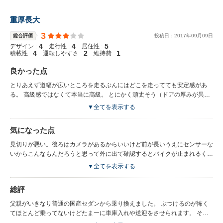
重厚長大
3
総合評価
投稿日：
2017
年
09
月
09
日
4
4
5
デザイン :
走行性 :
居住性 :
4
2
1
積載性 :
運転しやすさ :
維持費 :
良かった点
とりあえず道幅が広いところを走るぶんにはどこを走ってても安定感があ
る。 高級感ではなくて本当に高級。 とにかく頑丈そう（ドアの厚みが異常
にあるw） 2トンあるので燃費はお察しだけどタンク容量がハンパないのが
▼全てを表示する
救いかな。
気になった点
見切りが悪い。後ろはカメラがあるからいいけど前が長いうえにセンサーな
いからこんなもんだろうと思って外に出て確認するとバイクが止まれるくら
いの隙間がある。 故障するとそこらへんの自動車工場では対応しきれない
▼全てを表示する
ことがあるのが不便かな？
総評
父親がいきなり普通の国産セダンから乗り換えました。 ぶつけるのが怖く
てほとんど乗ってないけどたまーに車庫入れや送迎をさせられます。 それ
でなくてもデカいのにロングモデルにするからもう… 重厚で高級で、ゆっ