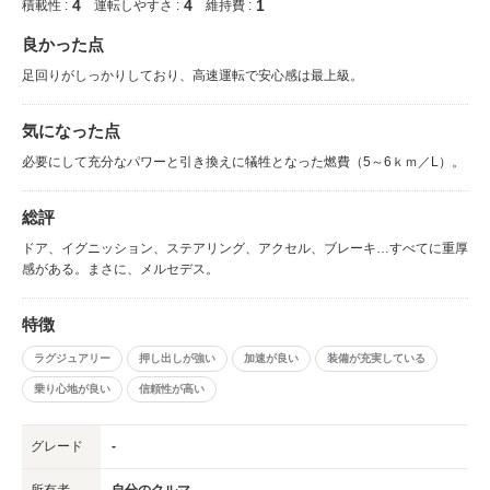
4
4
1
積載性 :
運転しやすさ :
維持費 :
良かった点
足回りがしっかりしており、高速運転で安心感は最上級。
気になった点
必要にして充分なパワーと引き換えに犠牲となった燃費（5～6ｋｍ／L）。
総評
ドア、イグニッション、ステアリング、アクセル、ブレーキ…すべてに重厚
感がある。まさに、メルセデス。
特徴
ラグジュアリー
押し出しが強い
加速が良い
装備が充実している
乗り心地が良い
信頼性が高い
グレード
-
所有者
自分のクルマ