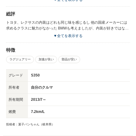
プがプラスチックで壊れます 対策品のアルミに交換してある方が良いで
す。 純正のバックカメラの画質が良くない 夜雨が降っていると、とても
総評
見難い 輸入車の宿命か ドアメッキトリムはすぐ曇って輝きが無くなる そ
れと、ハンドルのスイッチがネバネバになるのは 未だに代わってないで
トヨタ、レクサスの内装はどれも同じ味を感じるし 他の国産メーカーには
す。 足回りでエアサスの故障は前車で経験しましたが、ｗ２２１では無い
求めるクラスに魅力がなかった BMWも考えましたが、内装が好きではなか
のです 今はエアサス部品もそれほど高価でないですが それと同時にスタビ
った なんと言っても ｗ２２１の横から見たエレガントなラインが好きで買
▼全てを表示する
ライザーのガタを気を付けた方が良いですね。
いました。 ｗ２２１で決まればグレードで悩んだのですが 維持費、燃費を
考えなければ、装備と外観の違いから ５５０ロングが良いと思います。 ガ
特徴
ラスの色と２重ガラスの違いは大きいかと・・・ シートのエアー調整箇所
も違ってきますし 試乗出来るなら、オートマのモードをSにして試乗すると
ラグジュアリー
加速が良い
部品が安い
良い 普段はCモードで乗るとは思うけど、Sモードの方が ミッションの状態
を感じ易いです。 同じ時期の国産車程、古さを感じないので中古車をお考
えの人には 輸入車は良いと思う。 国産車でも壊れる時は壊れますし(・
グレード
S350
_・；)
所有者
自分のクルマ
所有期間
2013/7～
燃費
7.2km/L
投稿者：菓子パンちゃん（岐阜県）