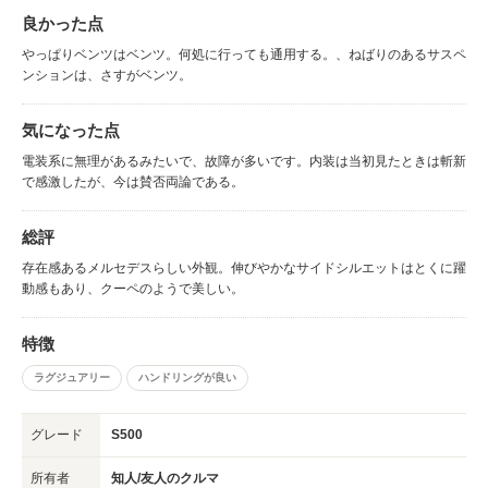
良かった点
やっぱりベンツはベンツ。何処に行っても通用する。、ねばりのあるサスペ
ンションは、さすがベンツ。
気になった点
電装系に無理があるみたいで、故障が多いです。内装は当初見たときは斬新
で感激したが、今は賛否両論である。
総評
存在感あるメルセデスらしい外観。伸びやかなサイドシルエットはとくに躍
動感もあり、クーペのようで美しい。
特徴
ラグジュアリー
ハンドリングが良い
グレード
S500
所有者
知人/友人のクルマ