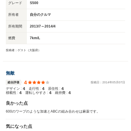
グレード
S500
所有者
自分のクルマ
所有期間
2013/7～2014/4
燃費
7km/L
投稿者：ゲスト（大阪府）
無敵
4
総合評価
投稿日：
2014
年
05
月
07
日
4
4
4
デザイン :
走行性 :
居住性 :
4
4
4
積載性 :
運転しやすさ :
維持費 :
良かった点
600のワープのような加速とABCの組み合わせは麻薬です。
気になった点