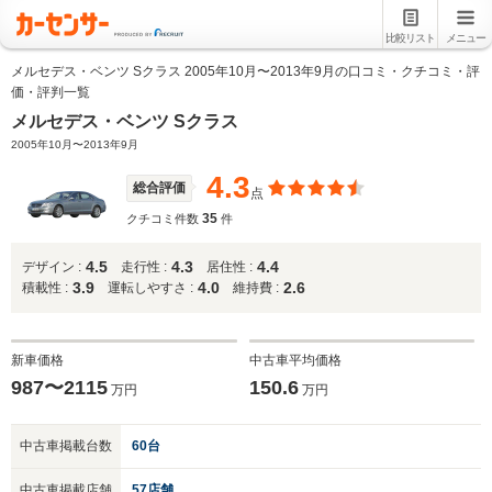
比較リスト
メニュー
メルセデス・ベンツ Sクラス 2005年10月〜2013年9月の口コミ・クチコミ・評
価・評判一覧
メルセデス・ベンツ Sクラス
2005年10月〜2013年9月
4.3
総合評価
点
35
クチコミ件数
件
4.5
4.3
4.4
デザイン :
走行性 :
居住性 :
3.9
4.0
2.6
積載性 :
運転しやすさ :
維持費 :
新車価格
中古車平均価格
987〜2115
150.6
万円
万円
中古車掲載台数
60台
中古車掲載店舗
57店舗