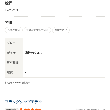
総評
Excelent!!
特徴
加速が良い
装備が充実している
荷室が広い
グレード
-
所有者
家族のクルマ
所有期間
-
燃費
-
投稿者：mmm（広島県）
フラッグシップモデル
5
総合評価
投稿日：
2013
年
03
月
03
日