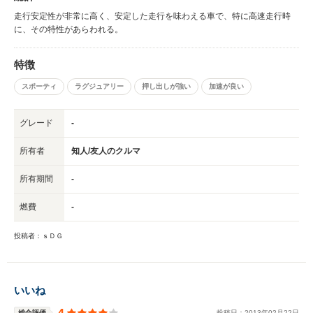
走行安定性が非常に高く、安定した走行を味わえる車で、特に高速走行時
に、その特性があらわれる。
特徴
スポーティ
ラグジュアリー
押し出しが強い
加速が良い
グレード
-
所有者
知人/友人のクルマ
所有期間
-
燃費
-
投稿者：ｓＤＧ
いいね
4
総合評価
投稿日：
2013
年
02
月
22
日