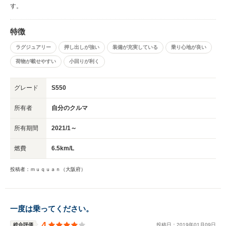
す。
特徴
ラグジュアリー
押し出しが強い
装備が充実している
乗り心地が良い
荷物が載せやすい
小回りが利く
グレード
S550
所有者
自分のクルマ
所有期間
2021/1～
燃費
6.5km/L
投稿者：ｍｕｑｕａｎ（大阪府）
一度は乗ってください。
4
総合評価
投稿日：
2019
年
01
月
09
日