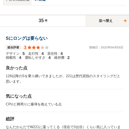
35
並べ替え
件
Sにロングは要らない
3
総合評価
投稿日：
2022
年
04
月
03
日
5
4
4
デザイン :
走行性 :
居住性 :
4
4
2
積載性 :
運転しやすさ :
維持費 :
良かった点
126以降のSを乗り継いできましたが、221は歴代屈指のスタイリングだと
思います。
気になった点
CPUと脚周りに爆弾を抱えている点
総評
なんだかんだでW221に還ってくる（現在で3台目）くらい気に入っていま