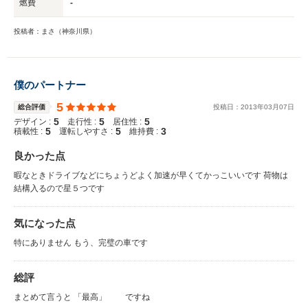
燃費
-
投稿者：まさ（神奈川県）
僕のパートナー
5
総合評価
投稿日：
2013
年
03
月
07
日
5
5
5
デザイン :
走行性 :
居住性 :
5
5
3
積載性 :
運転しやすさ :
維持費 :
良かった点
暇なときドライブなどにちょうどよく加速が早くてかっこいいです 荷物は
結構入るので星５つです
気になった点
特にありません もう、完璧の車です
総評
まとめて言うと 「最高」 ですね