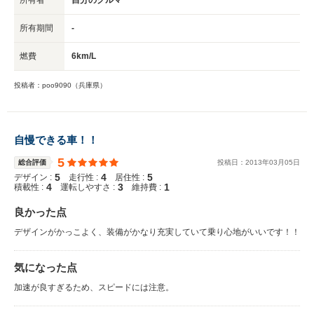
所有期間
-
燃費
6km/L
投稿者：poo9090（兵庫県）
自慢できる車！！
5
総合評価
投稿日：
2013
年
03
月
05
日
5
4
5
デザイン :
走行性 :
居住性 :
4
3
1
積載性 :
運転しやすさ :
維持費 :
良かった点
デザインがかっこよく、装備がかなり充実していて乗り心地がいいです！！
気になった点
加速が良すぎるため、スピードには注意。