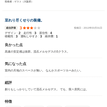
投稿者：ゲスト（大阪府）
至れり尽くせりの装備。
3
総合評価
投稿日：
2013
年
03
月
31
日
2
3
4
デザイン :
走行性 :
居住性 :
3
3
1
積載性 :
運転しやすさ :
維持費 :
良かった点
高速の安定感は抜群。流石メルセデスのSクラス。
気になった点
室内の天地のスペースが無い。 なんかスポーツカーみたい。
総評
創りもしっかりしていて流石メルセデス。 でも、我々庶民には。
特徴