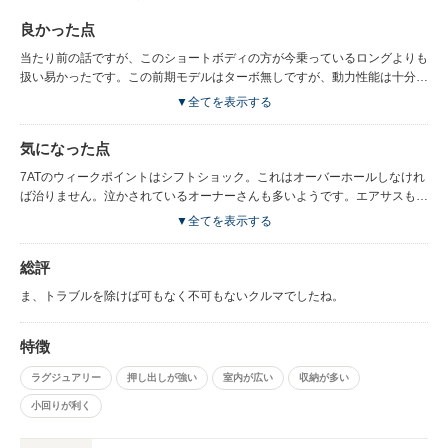
良かった点
当たり前の話ですが、このショートボディの方が今乗っているロングよりも
扱い易かったです。この前期モデルはターボ無しですが、動力性能は十分で
した。トラベルティンベージュのボディカラーも気に入っていました。
▼全てを表示する
気になった点
7ATのウィークポイントはシフトショック。これはオーバーホールしなけれ
ば治りません。泣かされているオーナーさんも多いようです。エアサスもポ
コポコ感覚で好きになれませんでした。
▼全てを表示する
総評
ま、トラブルを除けば可もなく不可もないクルマでしたね。
特徴
ラグジュアリー
押し出しが強い
室内が広い
収納が多い
小回りが利く