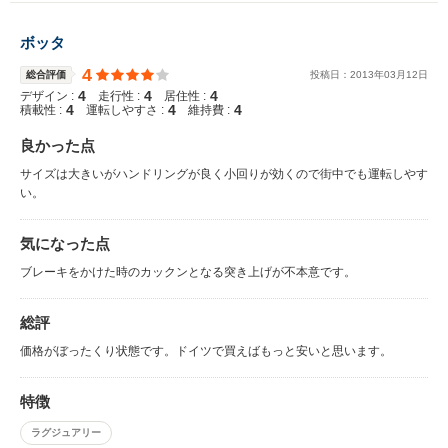
ボッタ
4
総合評価
投稿日：
2013
年
03
月
12
日
4
4
4
デザイン :
走行性 :
居住性 :
4
4
4
積載性 :
運転しやすさ :
維持費 :
良かった点
サイズは大きいがハンドリングが良く小回りが効くので街中でも運転しやす
い。
気になった点
ブレーキをかけた時のカックンとなる突き上げが不本意です。
総評
価格がぼったくり状態です。ドイツで買えばもっと安いと思います。
特徴
ラグジュアリー