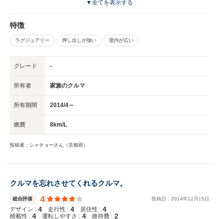
▼全てを表示する
くり走っていても煽られたりしない安心感は素晴らしいんですけどねぇ。
ここまでパンチのあるやつじゃなくてEクラスにしておけばまだもうちょっ
特徴
と気軽に運転してあげたりできるんだけどなぁ。 街中でタラタラと渋滞な
どに巻き込まれながら走ると燃費はアレですが、高速道路でクルーズすると
ラグジュアリー
押し出しが強い
室内が広い
いい感じですね。 中古車は値段こそこなれているけど、部品の値段は新車
買っても変わらないので割高に感じますねw 新車で買って保証期間内に乗っ
て手放す車かな。
グレード
-
所有者
家族のクルマ
所有期間
2014/4～
燃費
8km/L
投稿者：シャチョーさん（京都府）
クルマを忘れさせてくれるクルマ。
4
総合評価
投稿日：
2014
年
12
月
15
日
4
4
4
デザイン :
走行性 :
居住性 :
4
4
2
積載性 :
運転しやすさ :
維持費 :