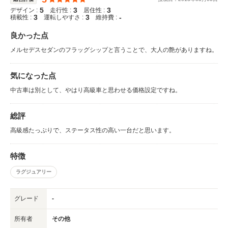
5
3
3
デザイン :
走行性 :
居住性 :
3
3
-
積載性 :
運転しやすさ :
維持費 :
良かった点
メルセデスセダンのフラッグシップと言うことで、大人の艶がありますね。
気になった点
中古車は別として、やはり高級車と思わせる価格設定ですね。
総評
高級感たっぷりで、ステータス性の高い一台だと思います。
特徴
ラグジュアリー
グレード
-
所有者
その他