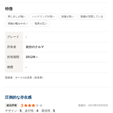
特徴
押し出しが強い
ハンドリングが良い
加速が良い
装備が充実している
荷物が載せやすい
視界が広い
グレード
-
所有者
自分のクルマ
所有期間
2012/9～
燃費
-
投稿者：サークルK店長（奈良県）
圧倒的な存在感
3
総合評価
投稿日：
2013
年
03
月
05
日
5
4
5
デザイン :
走行性 :
居住性 :