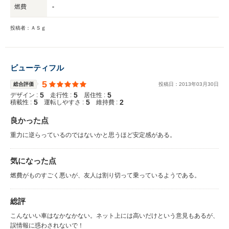
燃費
-
投稿者：ＡＳｇ
ビューティフル
5
総合評価
投稿日：
2013
年
03
月
30
日
5
5
5
デザイン :
走行性 :
居住性 :
5
5
2
積載性 :
運転しやすさ :
維持費 :
良かった点
重力に逆らっているのではないかと思うほど安定感がある。
気になった点
燃費がものすごく悪いが、友人は割り切って乗っているようである。
総評
こんないい車はなかなかない。ネット上には高いだけという意見もあるが、
誤情報に惑わされないで！