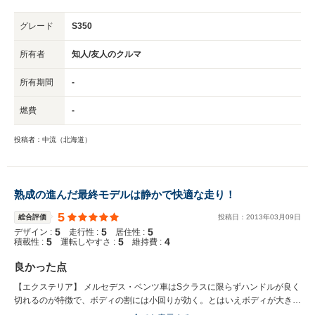
グレード
S350
所有者
知人/友人のクルマ
所有期間
-
燃費
-
投稿者：中流（北海道）
熟成の進んだ最終モデルは静かで快適な走り！
5
総合評価
投稿日：
2013
年
03
月
09
日
5
5
5
デザイン :
走行性 :
居住性 :
5
5
4
積載性 :
運転しやすさ :
維持費 :
良かった点
【エクステリア】 メルセデス・ベンツ車はSクラスに限らずハンドルが良く
切れるのが特徴で、ボディの割には小回りが効く。とはいえボディが大きい
ので最小回転半径の数値は5.8mに達する。大型セダンの中で良いほうだ