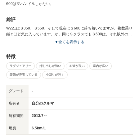
600は左ハンドルしかない。
総評
W221はＳ350、Ｓ550、そして現在はＳ600に落ち着いてますが、複数乗り
継ぐほど気に入っています。が、同じＳクラスでもＳ600は、それ以外のバ
リエーションとは別格だと言うことが分かりました。よくAMGとも比較さ
▼全てを表示する
れますが、あちらは所詮改造車ですから。次元が違います。装備やマテリア
ルなんかを省いて、純粋にメカとして見た場合はおそらくロールスよりも金
特徴
が掛かっているでしょう。
ラグジュアリー
押し出しが強い
加速が良い
室内が広い
装備が充実している
小回りが利く
グレード
-
所有者
自分のクルマ
所有期間
2013/7～
燃費
6.5km/L