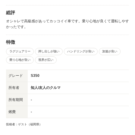
総評
オシャレで高級感があってカッコイイ車です。乗り心地が良くて運転しやす
かったです。
特徴
ラグジュアリー
押し出しが強い
ハンドリングが良い
加速が良い
乗り心地が良い
視界が広い
グレード
S350
所有者
知人/友人のクルマ
所有期間
-
燃費
-
投稿者：ゲスト（福岡県）