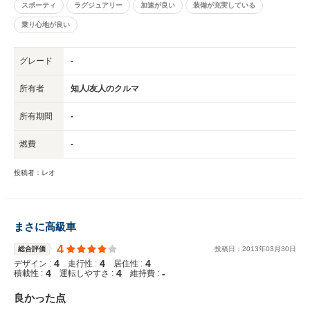
スポーティ
ラグジュアリー
加速が良い
装備が充実している
乗り心地が良い
グレード
-
所有者
知人/友人のクルマ
所有期間
-
燃費
-
投稿者：レオ
まさに高級車
4
総合評価
投稿日：
2013
年
03
月
30
日
4
4
4
デザイン :
走行性 :
居住性 :
4
4
-
積載性 :
運転しやすさ :
維持費 :
良かった点