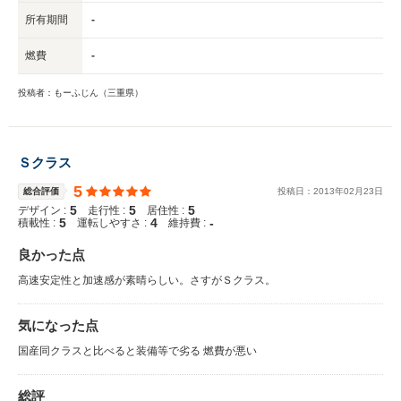
所有期間
-
燃費
-
投稿者：もーふじん（三重県）
Ｓクラス
5
総合評価
投稿日：
2013
年
02
月
23
日
5
5
5
デザイン :
走行性 :
居住性 :
5
4
-
積載性 :
運転しやすさ :
維持費 :
良かった点
高速安定性と加速感が素晴らしい。さすがＳクラス。
気になった点
国産同クラスと比べると装備等で劣る 燃費が悪い
総評