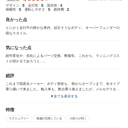
5
5
4
デザイン :
走行性 :
居住性 :
5
5
2
積載性 :
運転しやすさ :
維持費 :
良かった点
とにかく走行中の静かな車内、頑丈そうなボディ。 オーバーフェンダーの
様なスタイル。
気になった点
経年変化や、劣化によるパーツ交換、整備等。 これから、ランニングコス
トが掛かるであろうと…。
総評
これまで国産全メーカー、ボディ形状も、 軽からオープンまで、全タイプ
乗り継いで来ました。 輸入車も、数台乗り換えましたが、メルセデスを購
入した事は有りませんでした。 そこで、一度は乗っておこうと、中古です
▼全てを表示する
が、S350AMGスポーツエディションなる車を購入して、乗っております。
色はシルバーなんで、オヤジ色ですが、AMGパーツが色々着いてるので、
特徴
まだ若々しさがあ？かなと。 550と迷いましたが、後々のランニングコスト
を考え、350を選択しました。 余裕は550でしょうが、350でも結構しっか
ラグジュアリー
装備が充実している
小回りが利く
り走ります。 但し、前席のシートクーラーだとか、後席ヒーター、シート
クーラーの装備等は、350にはありません。 レザーシートですから、冬は後