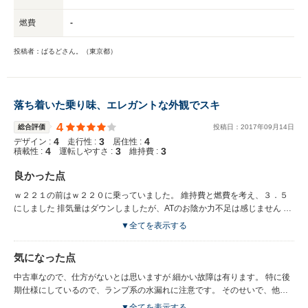
燃費
-
投稿者：ばるどさん。（東京都）
落ち着いた乗り味、エレガントな外観でスキ
4
総合評価
投稿日：
2017
年
09
月
14
日
4
3
4
デザイン :
走行性 :
居住性 :
4
3
3
積載性 :
運転しやすさ :
維持費 :
良かった点
ｗ２２１の前はｗ２２０に乗っていました。 維持費と燃費を考え、３．５
にしました 排気量はダウンしましたが、ATのお陰か力不足は感じません 前
車に比べ、しっかり感の有る車体で運転しててもスポーティ感と 高級感を
▼全てを表示する
感じます。 運転席と助手席との距離も有って、狭さを感じず それでもっ
て、ドアパネルも十分厚みが有って良いです。 内装のパネルなども厚みが
気になった点
有り全体にｗ２２０から比べると高級感を感じます。 たまにトヨタ車セダ
ンを運転して感じる、限界域での不安定感 スポーツカーとまでは言わない
中古車なので、仕方がないとは思いますが 細かい故障は有ります。 特に後
ですが、セダンとしては良いです
期仕様にしているので、ランプ系の水漏れに注意です。 そのせいで、他の
電装系も壊れる可能性が有ります。 エンジンのインテークタンブルフラッ
▼全てを表示する