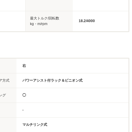
最大トルク/回転数
18.2/4000
kg・m/rpm
右
ア方式
パワーアシスト付ラック＆ピニオン式
ング
◯
-
マルチリンク式