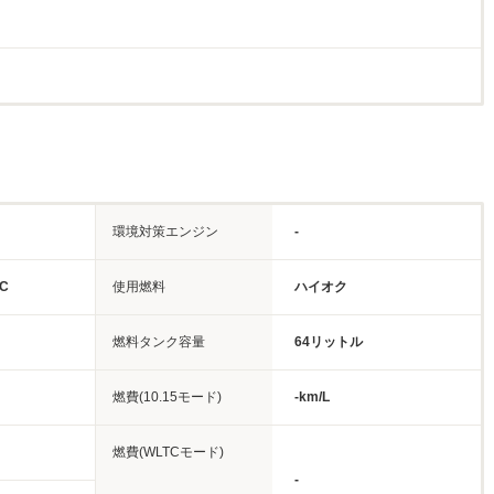
環境対策エンジン
-
C
使用燃料
ハイオク
燃料タンク容量
64リットル
燃費(10.15モード)
-km/L
燃費(WLTCモード)
-