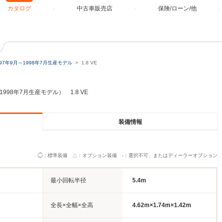
カタログ
中古車販売店
保険/ローン/他
997年9月～1998年7月生産モデル
1.8 VE
1998年7月生産モデル） 1.8 VE
装備情報
◯：標準装備 △：オプション装備 -：選択不可、またはディーラーオプション
最小回転半径
5.4m
全長×全幅×全高
4.62m×1.74m×1.42m