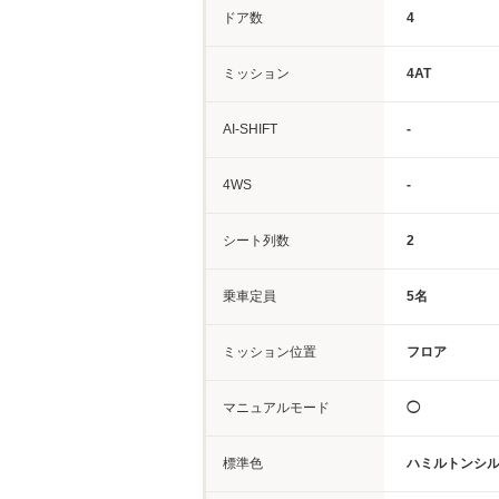
ドア数
4
ミッション
4AT
AI-SHIFT
-
4WS
-
シート列数
2
乗車定員
5名
ミッション位置
フロア
マニュアルモード
◯
標準色
ハミルトンシ