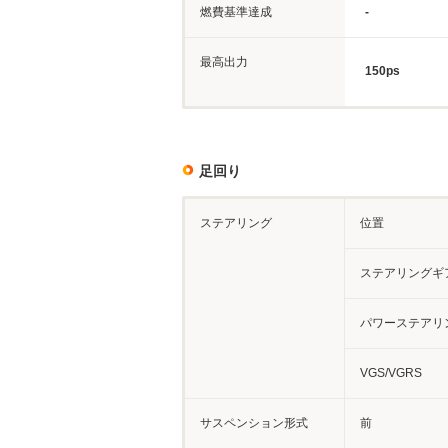
燃費基準達成
-
最高出力
150ps
足回り
ステアリング
位置
ステアリングギ
パワーステアリ
VGS/VGRS
サスペンション形式
前