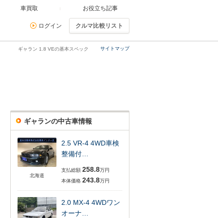
車買取
お役立ち記事
ログイン
クルマ比較リスト
サイトマップ
ギャラン 1.8 VEの基本スペック
ギャランの中古車情報
2.5 VR-4 4WD車検
整備付…
258.8
支払総額
万円
北海道
243.8
本体価格
万円
2.0 MX-4 4WDワン
オーナ…