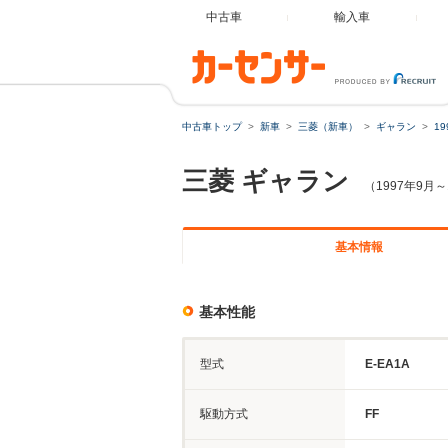
中古車
輸入車
中古車トップ
新車
三菱（新車）
ギャラン
1
三菱
ギャラン
（1997年9月～
基本情報
基本性能
型式
E-EA1A
駆動方式
FF