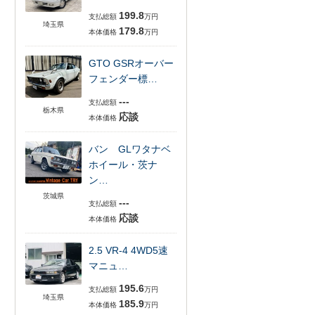
199.8
支払総額
万円
埼玉県
179.8
本体価格
万円
GTO GSRオーバー
フェンダー標…
---
支払総額
栃木県
応談
本体価格
バン GLワタナベ
ホイール・茨ナ
ン…
茨城県
---
支払総額
応談
本体価格
2.5 VR-4 4WD5速
マニュ…
195.6
支払総額
万円
埼玉県
185.9
本体価格
万円