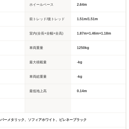
ホイールベース
2.64m
前トレッド/後トレッド
1.51m/1.51m
室内(全長×全幅×全高)
1.87m×1.46m×1.18m
車両重量
1250kg
最大積載量
-kg
車両総重量
-kg
最低地上高
0.14m
ルバーメタリック、ソフィアホワイト、ピレネーブラック