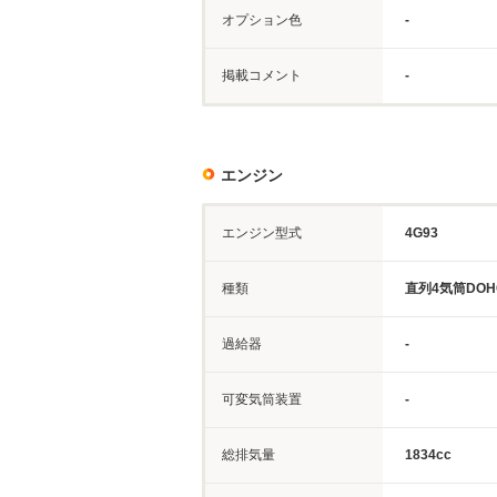
オプション色
-
掲載コメント
-
エンジン
エンジン型式
4G93
種類
直列4気筒DOH
過給器
-
可変気筒装置
-
総排気量
1834cc