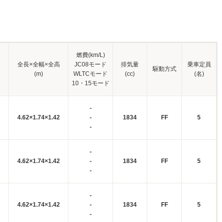
燃費(km/L)
全長×全幅×全高
JC08モード
排気量
乗車定員
駆動方式
(m)
WLTCモード
(cc)
(名)
10・15モード
-
4.62×1.74×1.42
-
1834
FF
5
-
-
4.62×1.74×1.42
-
1834
FF
5
-
-
4.62×1.74×1.42
-
1834
FF
5
-