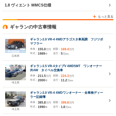
1.8 ヴィエント MMCS仕様
もっと見る
ギャランの中古車情報
ギャラン2.0 VR-4 4WDアラゴスタ車高調 フジツボ
マフラー
本体：
155.0
総額：
169.4
万円
万円
年式：
1989
走行：
5
年
万km
広島県
ギャラン2.5 VR-4タイプV 4WD5MT ワンオーナー
外AW タイベル交換車
本体：
211.5
総額：
224.3
万円
万円
年式：
2000
走行：
11.2
年
万km
埼玉県
ギャラン2.0 VR-4 4WDワンオーナー・全車検ディー
ラー記録簿
本体：
385.8
総額：
399.8
万円
万円
年式：
1990
走行：
1.6
年
万km
埼玉県