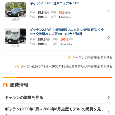
ギャラン1.8 GE5速マニュアル ETC
本体：
85.9
総額：
96.6
万円
万円
年式：
1993
走行：
11.3
年
万km
埼玉県
ギャラン2.5 VR-4 4WD5速マニュアル 4WD ETC クラ
ッチ交換済み11.2万km R8年7月5日
本体：
185.9
総額：
195.6
万円
万円
年式：
1998
走行：
11.2
年
万km
埼玉県
ギャランの中古車全てを見る
ギャラン(1996年8月～2005年11月生産モデル)の中古車全てを見る
燃費情報
ギャランの燃費を見る
ギャラン(2000年5月～2002年8月生産モデル)の燃費を見