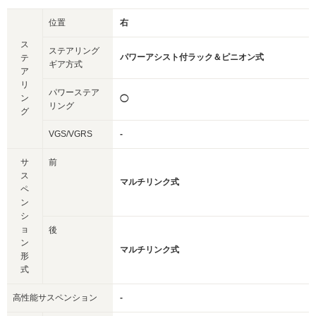
位置
右
ス
ステアリング
パワーアシスト付ラック＆ピニオン式
テ
ギア方式
ア
リ
パワーステア
ン
◯
リング
グ
VGS/VGRS
-
サ
前
ス
マルチリンク式
ペ
ン
シ
ョ
後
ン
マルチリンク式
形
式
高性能サスペンション
-