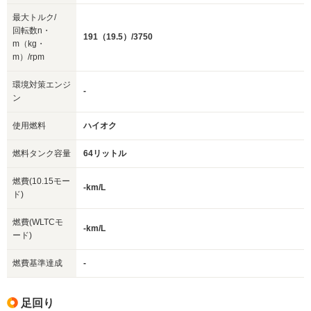
最大トルク/
回転数n・
191（19.5）/3750
m（kg・
m）/rpm
環境対策エンジ
-
ン
使用燃料
ハイオク
燃料タンク容量
64リットル
燃費(10.15モー
-km/L
ド)
燃費(WLTCモ
-km/L
ード)
燃費基準達成
-
足回り