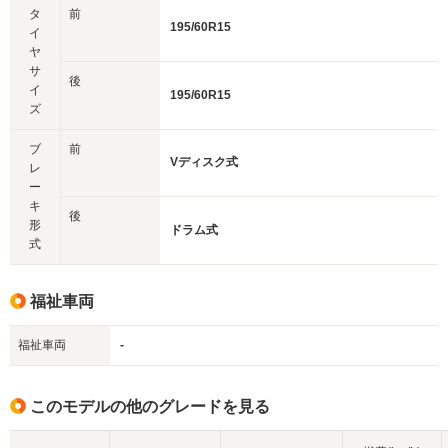
タ
前
195/60R15
イ
ヤ
サ
後
イ
195/60R15
ズ
ブ
前
Vディスク式
レ
ー
キ
後
形
ドラム式
式
福祉車両
福祉車両
-
このモデルの他のグレードを見る