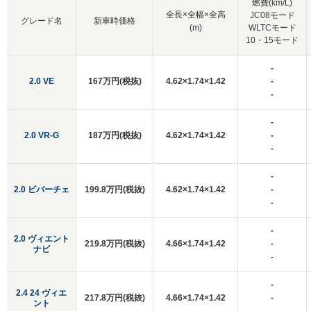
燃費(km/L)
全長×全幅×全高
JC08モード
グレード名
新車時価格
(m)
WLTCモード
10・15モード
-
2.0 VE
167万円(税抜)
4.62×1.74×1.42
-
-
-
2.0 VR-G
187万円(税抜)
4.62×1.74×1.42
-
-
-
2.0 ビバーチェ
199.8万円(税抜)
4.62×1.74×1.42
-
-
-
2.0 ヴィエント
219.8万円(税抜)
4.66×1.74×1.42
-
ナビ
-
-
2.4 24 ヴィエ
217.8万円(税抜)
4.66×1.74×1.42
-
ント