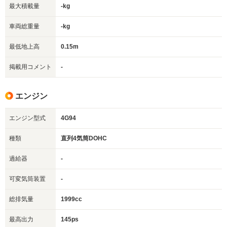
最大積載量
-kg
車両総重量
-kg
最低地上高
0.15m
掲載用コメント
-
エンジン
エンジン型式
4G94
種類
直列4気筒DOHC
過給器
-
可変気筒装置
-
総排気量
1999cc
最高出力
145ps