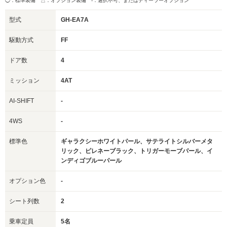
◯：標準装備 △：オプション装備
-：選択不可、またはディーラーオプション
型式
GH-EA7A
駆動方式
FF
ドア数
4
ミッション
4AT
AI-SHIFT
-
4WS
-
標準色
ギャラクシーホワイトパール、サテライトシルバーメタ
リック、ピレネーブラック、トリガーモーブパール、イ
ンディゴブルーパール
オプション色
-
シート列数
2
乗車定員
5名