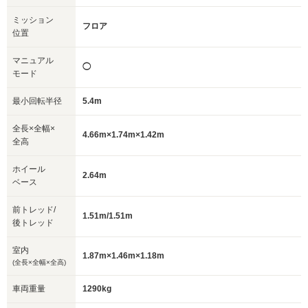
ミッション
フロア
位置
マニュアル
◯
モード
最小回転半径
5.4m
全長×全幅×
4.66m×1.74m×1.42m
全高
ホイール
2.64m
ベース
前トレッド/
1.51m/1.51m
後トレッド
室内
1.87m×1.46m×1.18m
(全長×全幅×全高)
車両重量
1290kg