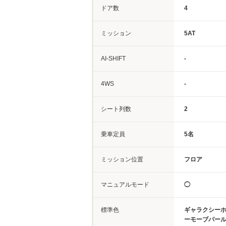
ドア数
4
ミッション
5AT
AI-SHIFT
-
4WS
-
シート列数
2
乗車定員
5名
ミッション位置
フロア
マニュアルモード
◯
標準色
ギャラクシー
ーモーブパー