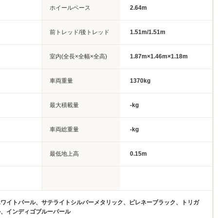
ホイールベース
2.64m
前トレッド/後トレッド
1.51m/1.51m
室内(全長×全幅×全高)
1.87m×1.46m×1.18m
車両重量
1370kg
最大積載量
-kg
車両総重量
-kg
最低地上高
0.15m
ホワイトパール、サテライトシルバーメタリック、ピレネーブラック、トリガ
ル、インディゴブルーパール