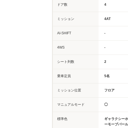
ドア数
4
ミッション
4AT
AI-SHIFT
-
4WS
-
シート列数
2
乗車定員
5名
ミッション位置
フロア
マニュアルモード
◯
標準色
ギャラクシー
ーモーブパー