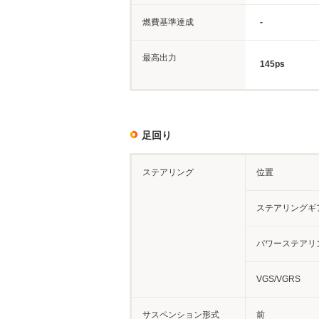
燃費基準達成
-
最高出力
145ps
足回り
ステアリング
位置
ステアリングギ
パワーステアリ
VGS/VGRS
サスペンション形式
前