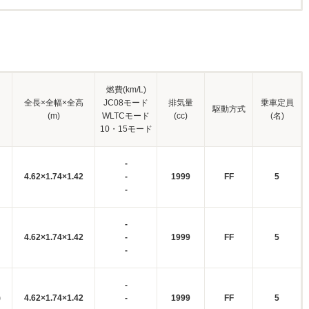
燃費(km/L)
全長×全幅×全高
JC08モード
排気量
乗車定員
駆動方式
(m)
WLTCモード
(cc)
(名)
10・15モード
-
4.62×1.74×1.42
-
1999
FF
5
-
-
4.62×1.74×1.42
-
1999
FF
5
-
-
)
4.62×1.74×1.42
-
1999
FF
5