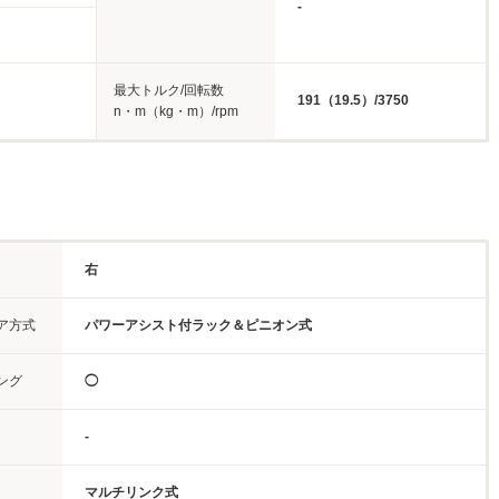
-
最大トルク/回転数
191（19.5）/3750
n・m（kg・m）/rpm
右
ア方式
パワーアシスト付ラック＆ピニオン式
ング
◯
-
マルチリンク式