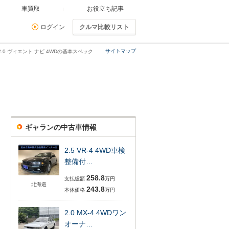
車買取
お役立ち記事
ログイン
クルマ比較リスト
サイトマップ
2.0 ヴィエント ナビ 4WDの基本スペック
ギャランの中古車情報
2.5 VR-4 4WD車検
整備付…
258.8
支払総額
万円
北海道
243.8
本体価格
万円
2.0 MX-4 4WDワン
オーナ…