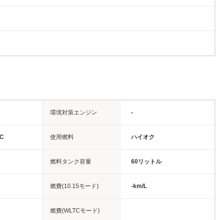
環境対策エンジン
-
C
使用燃料
ハイオク
燃料タンク容量
60リットル
燃費(10.15モード)
-km/L
燃費(WLTCモード)