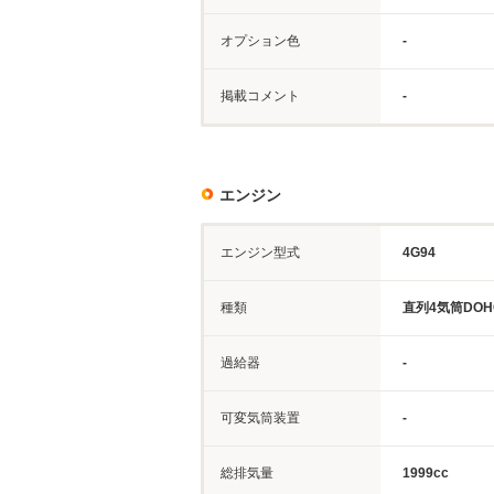
オプション色
-
掲載コメント
-
エンジン
エンジン型式
4G94
種類
直列4気筒DOH
過給器
-
可変気筒装置
-
総排気量
1999cc