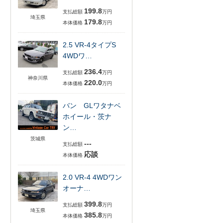
199.8
支払総額
万円
埼玉県
179.8
本体価格
万円
2.5 VR-4タイプS
4WDワ…
236.4
支払総額
万円
神奈川県
220.0
本体価格
万円
バン GLワタナベ
ホイール・茨ナ
ン…
茨城県
---
支払総額
応談
本体価格
2.0 VR-4 4WDワン
オーナ…
399.8
支払総額
万円
埼玉県
385.8
本体価格
万円