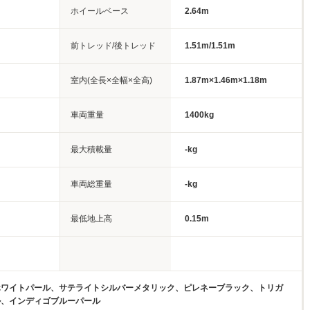
ホイールベース
2.64m
前トレッド/後トレッド
1.51m/1.51m
室内(全長×全幅×全高)
1.87m×1.46m×1.18m
車両重量
1400kg
最大積載量
-kg
車両総重量
-kg
最低地上高
0.15m
ホワイトパール、サテライトシルバーメタリック、ピレネーブラック、トリガ
ル、インディゴブルーパール