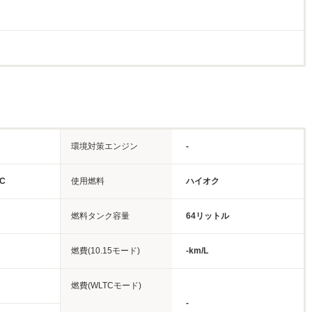
環境対策エンジン
-
C
使用燃料
ハイオク
燃料タンク容量
64リットル
燃費(10.15モード)
-km/L
燃費(WLTCモード)
-