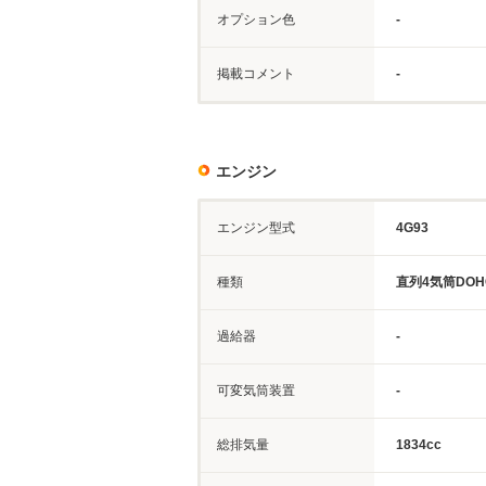
オプション色
-
掲載コメント
-
エンジン
エンジン型式
4G93
種類
直列4気筒DOH
過給器
-
可変気筒装置
-
総排気量
1834cc