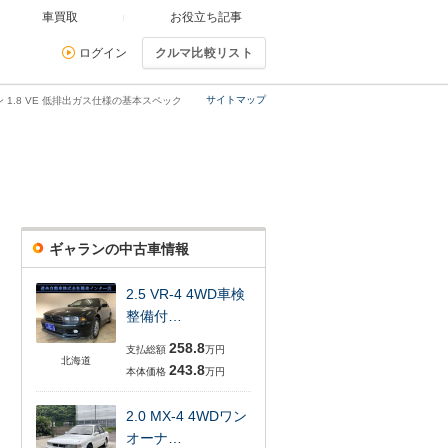
車買取
お役立ち記事
ログイン
クルマ比較リスト
サイトマップ
 1.8 VE 低排出ガス仕様の基本スペック
ギャランの中古車情報
2.5 VR-4 4WD車検
整備付…
258.8
支払総額
万円
北海道
243.8
本体価格
万円
2.0 MX-4 4WDワン
オーナ…