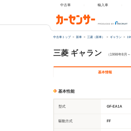
中古車
輸入車
中古車トップ
新車
三菱（新車）
ギャラン
1
三菱
ギャラン
（1998年8月
基本情報
基本性能
型式
GF-EA1A
駆動方式
FF