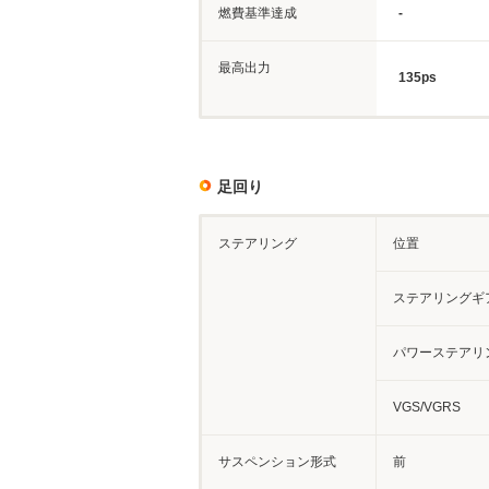
燃費基準達成
-
最高出力
135ps
足回り
ステアリング
位置
ステアリングギ
パワーステアリ
VGS/VGRS
サスペンション形式
前