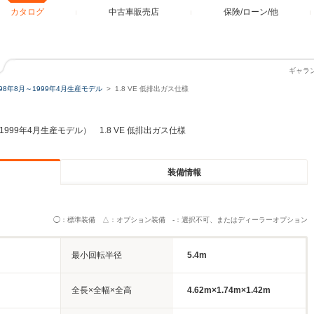
カタログ
中古車販売店
保険/ローン/他
ギャラン
998年8月～1999年4月生産モデル
1.8 VE 低排出ガス仕様
～1999年4月生産モデル） 1.8 VE 低排出ガス仕様
装備情報
◯：標準装備 △：オプション装備 -：選択不可、またはディーラーオプション
最小回転半径
5.4m
全長×全幅×全高
4.62m×1.74m×1.42m