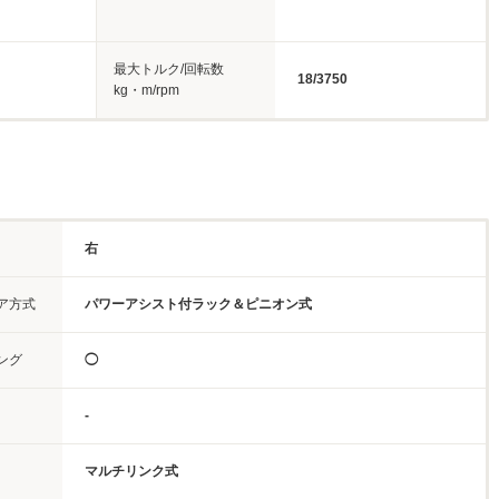
最大トルク/回転数
18/3750
kg・m/rpm
右
ア方式
パワーアシスト付ラック＆ピニオン式
ング
◯
-
マルチリンク式