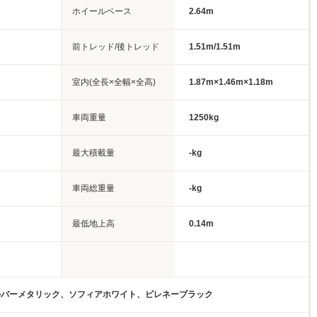
ホイールベース
2.64m
前トレッド/後トレッド
1.51m/1.51m
室内(全長×全幅×全高)
1.87m×1.46m×1.18m
車両重量
1250kg
最大積載量
-kg
車両総重量
-kg
最低地上高
0.14m
ルバーメタリック、ソフィアホワイト、ピレネーブラック