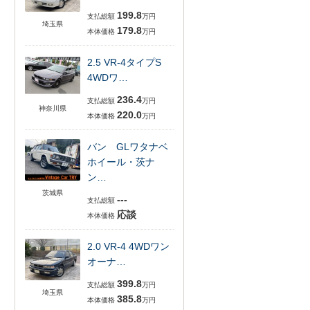
199.8
支払総額
万円
埼玉県
179.8
本体価格
万円
2.5 VR-4タイプS
4WDワ…
236.4
支払総額
万円
神奈川県
220.0
本体価格
万円
バン GLワタナベ
ホイール・茨ナ
ン…
茨城県
---
支払総額
応談
本体価格
2.0 VR-4 4WDワン
オーナ…
399.8
支払総額
万円
埼玉県
385.8
本体価格
万円