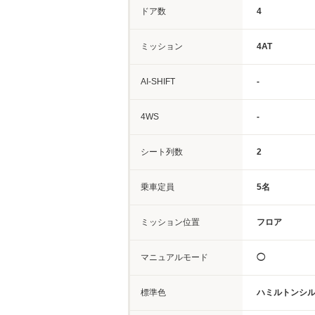
ドア数
4
ミッション
4AT
AI-SHIFT
-
4WS
-
シート列数
2
乗車定員
5名
ミッション位置
フロア
マニュアルモード
◯
標準色
ハミルトンシ