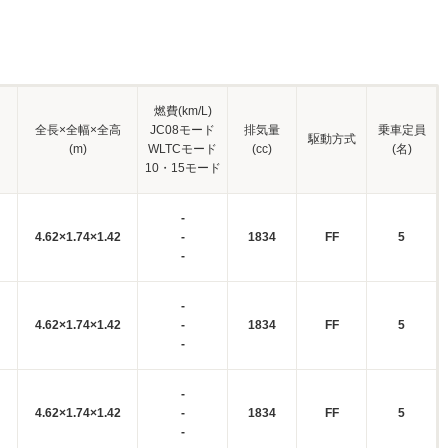
燃費(km/L)
全長×全幅×全高
JC08モード
排気量
乗車定員
駆動方式
(m)
WLTCモード
(cc)
(名)
10・15モード
-
4.62×1.74×1.42
-
1834
FF
5
-
-
4.62×1.74×1.42
-
1834
FF
5
-
-
4.62×1.74×1.42
-
1834
FF
5
-