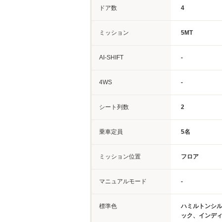
ドア数
4
ミッション
5MT
AI-SHIFT
-
4WS
-
シート列数
2
乗車定員
5名
ミッション位置
フロア
マニュアルモード
-
標準色
ハミルトンシ
ック、インデ