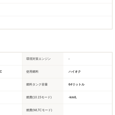
環境対策エンジン
-
C
使用燃料
ハイオク
燃料タンク容量
64リットル
燃費(10.15モード)
-km/L
燃費(WLTCモード)