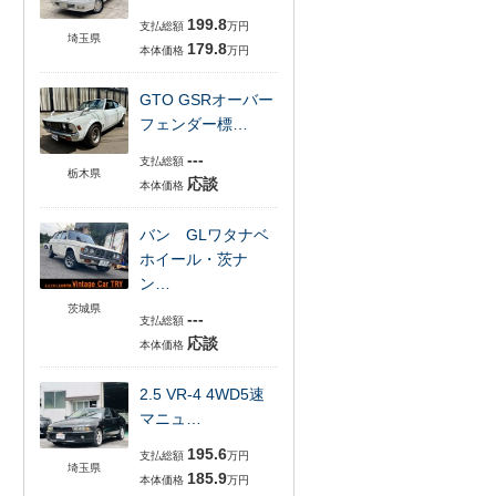
199.8
支払総額
万円
埼玉県
179.8
本体価格
万円
GTO GSRオーバー
フェンダー標…
---
支払総額
栃木県
応談
本体価格
バン GLワタナベ
ホイール・茨ナ
ン…
茨城県
---
支払総額
応談
本体価格
2.5 VR-4 4WD5速
マニュ…
195.6
支払総額
万円
埼玉県
185.9
本体価格
万円