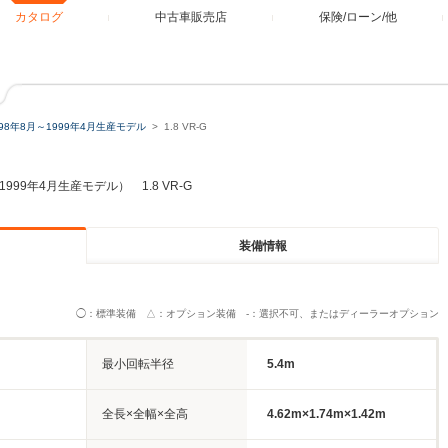
カタログ
中古車販売店
保険/ローン/他
998年8月～1999年4月生産モデル
1.8 VR-G
1999年4月生産モデル） 1.8 VR-G
装備情報
◯：標準装備 △：オプション装備 -：選択不可、またはディーラーオプション
最小回転半径
5.4m
全長×全幅×全高
4.62m×1.74m×1.42m