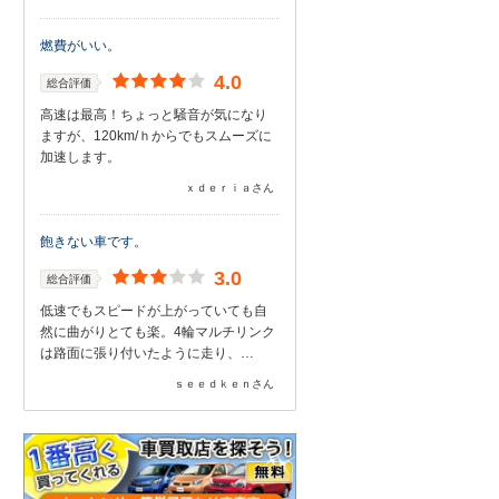
燃費がいい。
4.0
総合評価
高速は最高！ちょっと騒音が気になり
ますが、120km/ｈからでもスムーズに
加速します。
ｘｄｅｒｉａさん
飽きない車です。
3.0
総合評価
低速でもスピードが上がっていても自
然に曲がりとても楽。4輪マルチリンク
は路面に張り付いたように走り、…
ｓｅｅｄｋｅｎさん