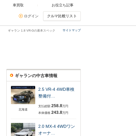
車買取
お役立ち記事
ログイン
クルマ比較リスト
サイトマップ
ギャラン 1.8 VR-Gの基本スペック
ギャランの中古車情報
2.5 VR-4 4WD車検
整備付…
258.8
支払総額
万円
北海道
243.8
本体価格
万円
2.0 MX-4 4WDワン
オーナ…