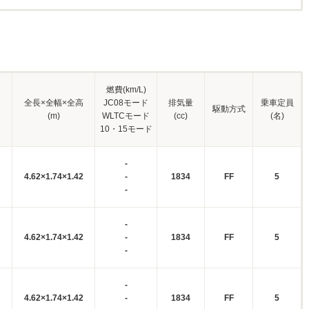
燃費(km/L)
全長×全幅×全高
JC08モード
排気量
乗車定員
駆動方式
(m)
WLTCモード
(cc)
(名)
10・15モード
-
4.62×1.74×1.42
-
1834
FF
5
-
-
4.62×1.74×1.42
-
1834
FF
5
-
-
4.62×1.74×1.42
-
1834
FF
5