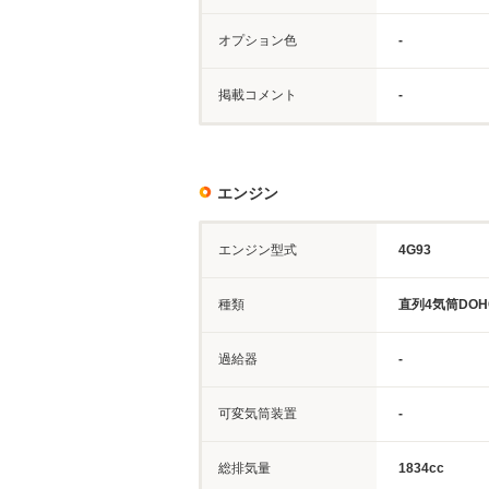
オプション色
-
掲載コメント
-
エンジン
エンジン型式
4G93
種類
直列4気筒DOH
過給器
-
可変気筒装置
-
総排気量
1834cc