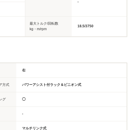
-
最大トルク/回転数
18.5/3750
kg・m/rpm
右
ア方式
パワーアシスト付ラック＆ピニオン式
ング
◯
-
マルチリンク式