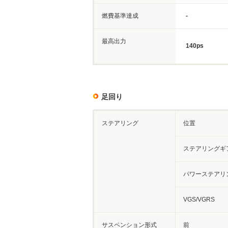
燃費基準達成
-
最高出力
140ps
足回り
ステアリング
位置
ステアリングギ
パワーステアリ
VGS/VGRS
サスペンション形式
前