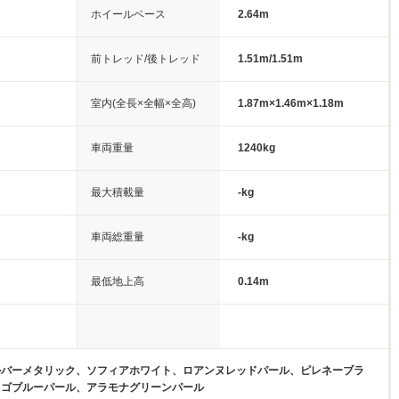
ホイールベース
2.64m
前トレッド/後トレッド
1.51m/1.51m
室内(全長×全幅×全高)
1.87m×1.46m×1.18m
車両重量
1240kg
最大積載量
-kg
車両総重量
-kg
最低地上高
0.14m
ルバーメタリック、ソフィアホワイト、ロアンヌレッドパール、ピレネーブラ
ィゴブルーパール、アラモナグリーンパール