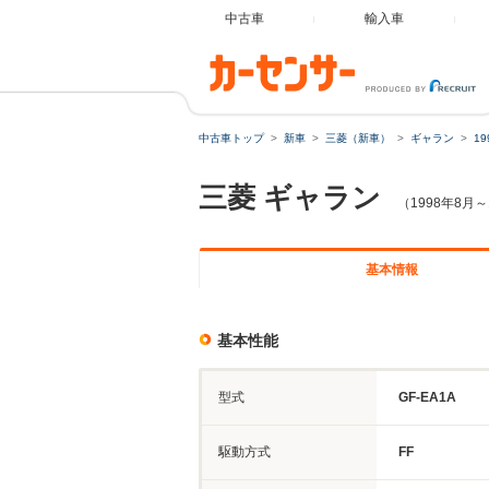
中古車
輸入車
中古車トップ
新車
三菱（新車）
ギャラン
1
三菱
ギャラン
（1998年8月～
基本情報
基本性能
型式
GF-EA1A
駆動方式
FF