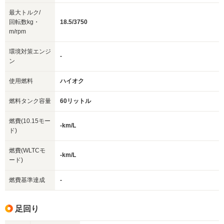
最大トルク/
回転数kg・
18.5/3750
m/rpm
環境対策エンジ
-
ン
使用燃料
ハイオク
燃料タンク容量
60リットル
燃費(10.15モー
-km/L
ド)
燃費(WLTCモ
-km/L
ード)
燃費基準達成
-
足回り