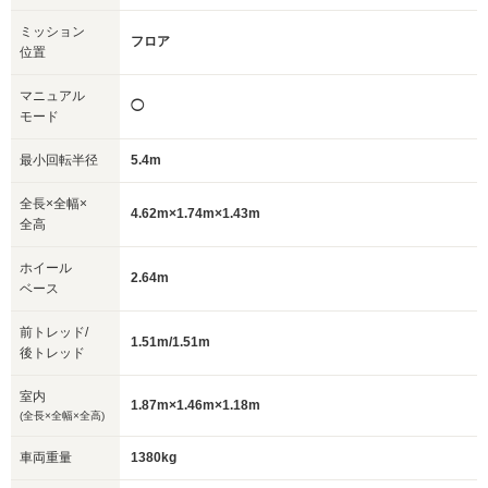
ミッション
フロア
位置
マニュアル
◯
モード
最小回転半径
5.4m
全長×全幅×
4.62m×1.74m×1.43m
全高
ホイール
2.64m
ベース
前トレッド/
1.51m/1.51m
後トレッド
室内
1.87m×1.46m×1.18m
(全長×全幅×全高)
車両重量
1380kg