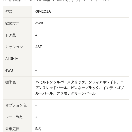
◯：標準装備 △：オプション装備
-：選択不可、またはディーラーオプション
型式
GF-EC1A
駆動方式
4WD
ドア数
4
ミッション
4AT
AI-SHIFT
-
4WS
-
標準色
ハミルトンシルバーメタリック、ソフィアホワイト、ロ
アンヌレッドパール、ピレネーブラック、インディゴブ
ルーパール、アラモナグリーンパール
オプション色
-
シート列数
2
乗車定員
5名