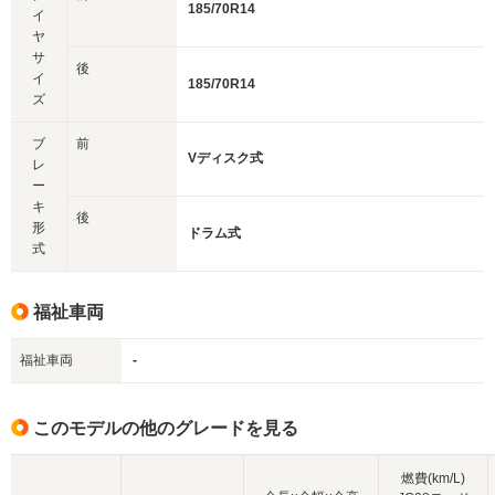
185/70R14
イ
ヤ
サ
後
イ
185/70R14
ズ
ブ
前
Vディスク式
レ
ー
キ
後
形
ドラム式
式
福祉車両
福祉車両
-
このモデルの他のグレードを見る
燃費(km/L)