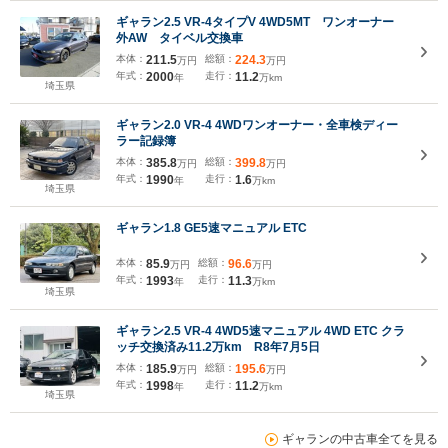
ギャラン2.5 VR-4タイプV 4WD5MT ワンオーナー
外AW タイベル交換車
本体：
211.5
総額：
224.3
万円
万円
年式：
2000
走行：
11.2
年
万km
埼玉県
ギャラン2.0 VR-4 4WDワンオーナー・全車検ディー
ラー記録簿
本体：
385.8
総額：
399.8
万円
万円
年式：
1990
走行：
1.6
年
万km
埼玉県
ギャラン1.8 GE5速マニュアル ETC
本体：
85.9
総額：
96.6
万円
万円
年式：
1993
走行：
11.3
年
万km
埼玉県
ギャラン2.5 VR-4 4WD5速マニュアル 4WD ETC クラ
ッチ交換済み11.2万km R8年7月5日
本体：
185.9
総額：
195.6
万円
万円
年式：
1998
走行：
11.2
年
万km
埼玉県
ギャランの中古車全てを見る