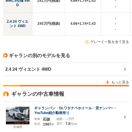
MMCS仕様 4W
241万円(税抜)
4.66×1.74×1.43
-
D
-
-
2.4 24 ヴィエ
245万円(税抜)
4.66×1.74×1.43
-
ント 4WD
-
グレード一覧を全て見る
ギャランの別のモデルを見る
2.4 24 ヴィエント 4WD
もっと見る
ギャランの中古車情報
ギャランバン GLワタナベホイール・茨ナンバー・
YouTube紹介動画有り
本体：
応談
総額：
---万円
走行：
7.9
年式：
1987
万km
年
茨城県