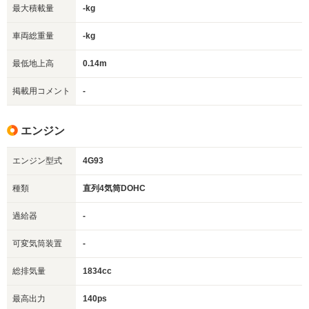
最大積載量
-kg
車両総重量
-kg
最低地上高
0.14m
掲載用コメント
-
エンジン
エンジン型式
4G93
種類
直列4気筒DOHC
過給器
-
可変気筒装置
-
総排気量
1834cc
最高出力
140ps