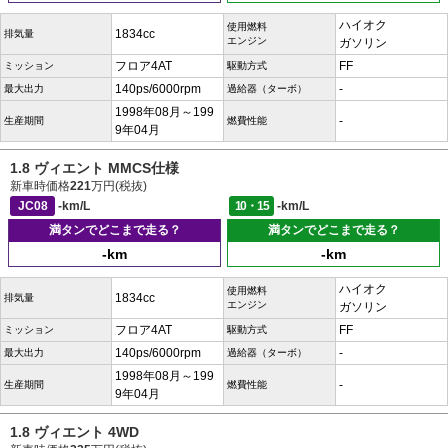
ハイオク
使用燃料
1834cc
排気量
エンジン
ガソリン
フロア4AT
FF
ミッション
駆動方式
140ps/6000rpm
-
最大出力
過給器（ターボ）
1998年08月～199
-
生産期間
燃費性能
9年04月
1.8 ヴィエント MMCS仕様
新車時価格
221
万円(税抜)
JC08
-km/L
10・15
-km/L
満タンでどこまで走る？
満タンでどこまで走る？
-km
-km
ハイオク
使用燃料
1834cc
排気量
エンジン
ガソリン
フロア4AT
FF
ミッション
駆動方式
140ps/6000rpm
-
最大出力
過給器（ターボ）
1998年08月～199
-
生産期間
燃費性能
9年04月
1.8 ヴィエント 4WD