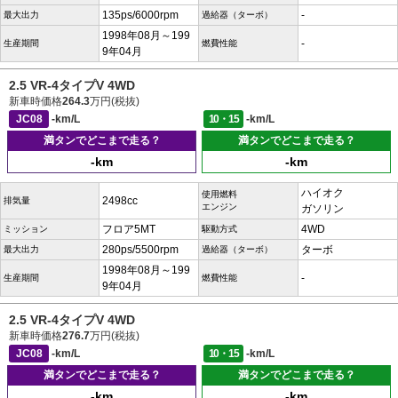
135ps/6000rpm
-
最大出力
過給器（ターボ）
1998年08月～199
-
生産期間
燃費性能
9年04月
2.5 VR-4タイプV 4WD
新車時価格
264.3
万円(税抜)
JC08
-km/L
10・15
-km/L
満タンでどこまで走る？
満タンでどこまで走る？
-km
-km
ハイオク
使用燃料
2498cc
排気量
エンジン
ガソリン
フロア5MT
4WD
ミッション
駆動方式
280ps/5500rpm
ターボ
最大出力
過給器（ターボ）
1998年08月～199
-
生産期間
燃費性能
9年04月
2.5 VR-4タイプV 4WD
新車時価格
276.7
万円(税抜)
JC08
-km/L
10・15
-km/L
満タンでどこまで走る？
満タンでどこまで走る？
-km
-km