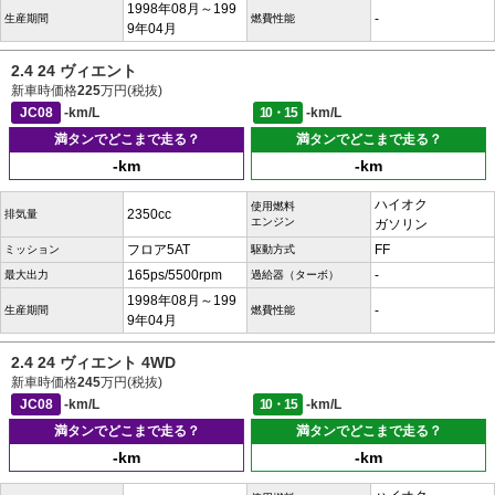
1998年08月～199
-
生産期間
燃費性能
9年04月
2.4 24 ヴィエント
新車時価格
225
万円(税抜)
JC08
-km/L
10・15
-km/L
満タンでどこまで走る？
満タンでどこまで走る？
-km
-km
ハイオク
使用燃料
2350cc
排気量
エンジン
ガソリン
フロア5AT
FF
ミッション
駆動方式
165ps/5500rpm
-
最大出力
過給器（ターボ）
1998年08月～199
-
生産期間
燃費性能
9年04月
2.4 24 ヴィエント 4WD
新車時価格
245
万円(税抜)
JC08
-km/L
10・15
-km/L
満タンでどこまで走る？
満タンでどこまで走る？
-km
-km