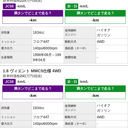
新車時価格
225
万円(税抜)
JC08
-km/L
10・15
-km/L
満タンでどこまで走る？
満タンでどこまで走る？
-km
-km
ハイオク
使用燃料
1834cc
排気量
エンジン
ガソリン
フロア4AT
4WD
ミッション
駆動方式
140ps/6000rpm
-
最大出力
過給器（ターボ）
1998年08月～199
-
生産期間
燃費性能
9年04月
1.8 ヴィエント MMCS仕様 4WD
新車時価格
241
万円(税抜)
JC08
-km/L
10・15
-km/L
満タンでどこまで走る？
満タンでどこまで走る？
-km
-km
ハイオク
使用燃料
1834cc
排気量
エンジン
ガソリン
フロア4AT
4WD
ミッション
駆動方式
140ps/6000rpm
-
最大出力
過給器（ターボ）