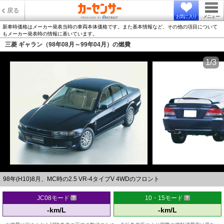
戻る
お気に入り
メニュー
新車時価格はメーカー発表当時の車両本体価格です。また基本情報など、その他の項目について
もメーカー発表時の情報に基いています。
三菱 ギャラン（98年08月～99年04月）の燃費
1/3
98年(H10)8月、MC時の2.5 VR-4タイプV 4WDのフロント
JC08モード
10・15モード
-km/L
-km/L