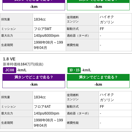
-km
-km
ハイオク
使用燃料
1834cc
排気量
エンジン
ガソリン
フロア5MT
FF
ミッション
駆動方式
140ps/6000rpm
-
最大出力
過給器（ターボ）
1998年08月～199
-
生産期間
燃費性能
9年04月
1.8 VE
新車時価格
164
万円(税抜)
JC08
-km/L
10・15
-km/L
満タンでどこまで走る？
満タンでどこまで走る？
-km
-km
ハイオク
使用燃料
1834cc
排気量
エンジン
ガソリン
フロア4AT
FF
ミッション
駆動方式
140ps/6000rpm
-
最大出力
過給器（ターボ）
1998年08月～199
-
生産期間
燃費性能
9年04月