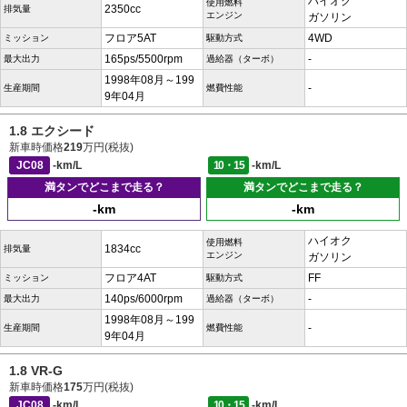
ハイオク
使用燃料
2350cc
排気量
エンジン
ガソリン
フロア5AT
4WD
ミッション
駆動方式
165ps/5500rpm
-
最大出力
過給器（ターボ）
1998年08月～199
-
生産期間
燃費性能
9年04月
1.8 エクシード
新車時価格
219
万円(税抜)
JC08
-km/L
10・15
-km/L
満タンでどこまで走る？
満タンでどこまで走る？
-km
-km
ハイオク
使用燃料
1834cc
排気量
エンジン
ガソリン
フロア4AT
FF
ミッション
駆動方式
140ps/6000rpm
-
最大出力
過給器（ターボ）
1998年08月～199
-
生産期間
燃費性能
9年04月
1.8 VR-G
新車時価格
175
万円(税抜)
JC08
-km/L
10・15
-km/L