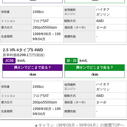
ハイオク
使用燃料
2498cc
排気量
エンジン
ガソリン
フロア5AT
4WD
ミッション
駆動方式
280ps/5500rpm
ターボ
最大出力
過給器（ターボ）
1998年08月～199
-
生産期間
燃費性能
9年04月
2.5 VR-4タイプS 4WD
新車時価格
298.1
万円(税抜)
JC08
-km/L
10・15
-km/L
満タンでどこまで走る？
満タンでどこまで走る？
-km
-km
ハイオク
使用燃料
2498cc
排気量
エンジン
ガソリン
フロア5AT
4WD
ミッション
駆動方式
260ps/5500rpm
ターボ
最大出力
過給器（ターボ）
1998年08月～199
-
生産期間
燃費性能
9年04月
▲ギャラン（98年08月～99年04月）の燃費TOPへ