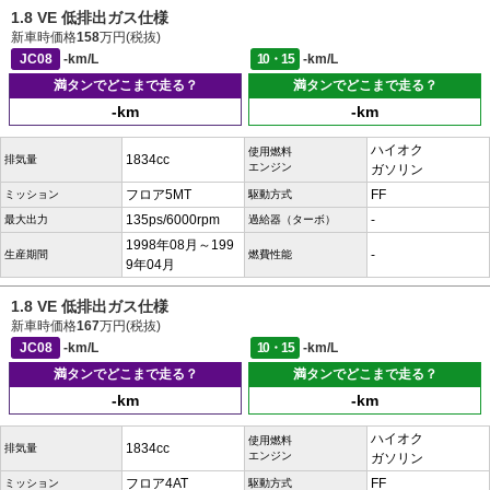
1.8 VE 低排出ガス仕様
新車時価格
158
万円(税抜)
JC08
-km/L
10・15
-km/L
満タンでどこまで走る？
満タンでどこまで走る？
-km
-km
ハイオク
使用燃料
1834cc
排気量
エンジン
ガソリン
フロア5MT
FF
ミッション
駆動方式
135ps/6000rpm
-
最大出力
過給器（ターボ）
1998年08月～199
-
生産期間
燃費性能
9年04月
1.8 VE 低排出ガス仕様
新車時価格
167
万円(税抜)
JC08
-km/L
10・15
-km/L
満タンでどこまで走る？
満タンでどこまで走る？
-km
-km
ハイオク
使用燃料
1834cc
排気量
エンジン
ガソリン
フロア4AT
FF
ミッション
駆動方式