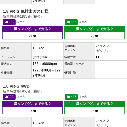
9年04月
1.8 VR-G 低排出ガス仕様
新車時価格
187
万円(税抜)
JC08
-km/L
10・15
-km/L
満タンでどこまで走る？
満タンでどこまで走る？
-km
-km
ハイオク
使用燃料
1834cc
排気量
エンジン
ガソリン
フロア4AT
FF
ミッション
駆動方式
135ps/6000rpm
-
最大出力
過給器（ターボ）
1998年08月～199
-
生産期間
燃費性能
9年04月
1.8 VR-G 4WD
新車時価格
195
万円(税抜)
JC08
-km/L
10・15
-km/L
満タンでどこまで走る？
満タンでどこまで走る？
-km
-km
ハイオク
使用燃料
1834cc
排気量
エンジン
ガソリン