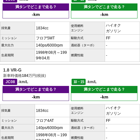
満タンでどこまで走る？
満タンでどこまで走る？
-km
-km
ハイオク
使用燃料
1834cc
排気量
エンジン
ガソリン
フロア5MT
FF
ミッション
駆動方式
140ps/6000rpm
-
最大出力
過給器（ターボ）
1998年08月～199
-
生産期間
燃費性能
9年04月
1.8 VR-G
新車時価格
184
万円(税抜)
JC08
-km/L
10・15
-km/L
満タンでどこまで走る？
満タンでどこまで走る？
-km
-km
ハイオク
使用燃料
1834cc
排気量
エンジン
ガソリン
フロア4AT
FF
ミッション
駆動方式
140ps/6000rpm
-
最大出力
過給器（ターボ）
1998年08月～199
-
生産期間
燃費性能