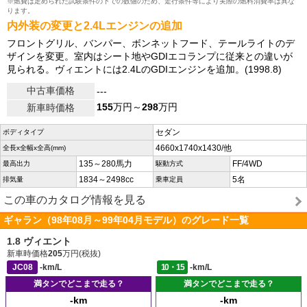
※燃費は定められた試験条件の下での数値のため、走行条件等により実際の燃料消費率は異な
ります。
内外装の変更と2.4Lエンジンの追加
フロントグリル、バンパー、ボンネットフード、テールライトのデ
ザインを変更。室内はシート地やGDIエコランプに従来との違いが
見られる。ヴィエントには2.4LのGDIエンジンを追加。(1998.8)
中古車価格
---
155
万円～
298
万円
新車時価格
セダン
ボディタイプ
4660x1740x1430/他
全長x全幅x全高(mm)
135～280馬力
FF/4WD
最高出力
駆動方式
1834～2498cc
5名
排気量
乗車定員
この車のカタログ情報を見る
ギャラン（98年08月～99年04月モデル）のグレード一覧
1.8 ヴィエント
新車時価格
205
万円(税抜)
JC08
-km/L
10・15
-km/L
満タンでどこまで走る？
満タンでどこまで走る？
-km
-km