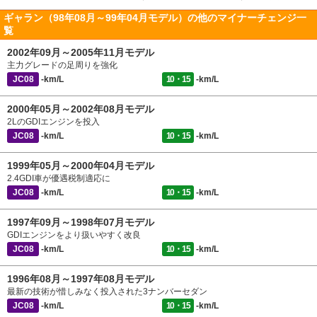
ギャラン（98年08月～99年04月モデル）の他のマイナーチェンジ一
覧
2002年09月～2005年11月モデル
主力グレードの足周りを強化
JC08
-km/L
10・15
-km/L
2000年05月～2002年08月モデル
2LのGDIエンジンを投入
JC08
-km/L
10・15
-km/L
1999年05月～2000年04月モデル
2.4GDI車が優遇税制適応に
JC08
-km/L
10・15
-km/L
1997年09月～1998年07月モデル
GDIエンジンをより扱いやすく改良
JC08
-km/L
10・15
-km/L
1996年08月～1997年08月モデル
最新の技術が惜しみなく投入された3ナンバーセダン
JC08
-km/L
10・15
-km/L