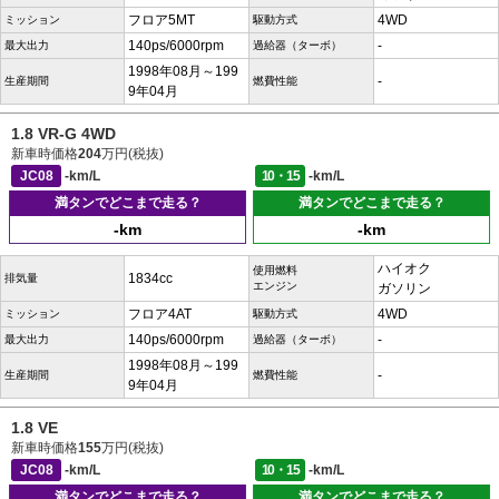
フロア5MT
4WD
ミッション
駆動方式
140ps/6000rpm
-
最大出力
過給器（ターボ）
1998年08月～199
-
生産期間
燃費性能
9年04月
1.8 VR-G 4WD
新車時価格
204
万円(税抜)
JC08
-km/L
10・15
-km/L
満タンでどこまで走る？
満タンでどこまで走る？
-km
-km
ハイオク
使用燃料
1834cc
排気量
エンジン
ガソリン
フロア4AT
4WD
ミッション
駆動方式
140ps/6000rpm
-
最大出力
過給器（ターボ）
1998年08月～199
-
生産期間
燃費性能
9年04月
1.8 VE
新車時価格
155
万円(税抜)
JC08
-km/L
10・15
-km/L
満タンでどこまで走る？
満タンでどこまで走る？