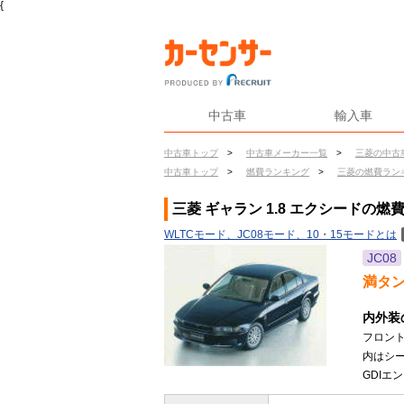
{
中古車
輸入車
中古車トップ
>
中古車メーカー一覧
>
三菱の中古
中古車トップ
>
燃費ランキング
>
三菱の燃費ラン
三菱 ギャラン 1.8 エクシードの燃
WLTCモード、JC08モード、10・15モードとは
JC08
満タ
内外装
フロン
内はシー
GDIエン