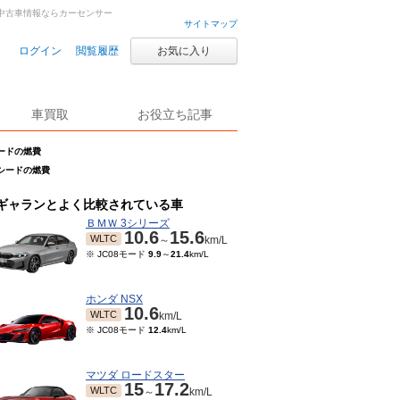
車・中古車情報ならカーセンサー
サイトマップ
ログイン
閲覧履歴
お気に入り
車買取
お役立ち記事
シードの燃費
クシードの燃費
ギャランとよく比較されている車
ＢＭＷ 3シリーズ
10.6
15.6
WLTC
～
km/L
※ JC08モード
9.9
～
21.4
km/L
ホンダ NSX
10.6
WLTC
km/L
※ JC08モード
12.4
km/L
マツダ ロードスター
15
17.2
WLTC
～
km/L