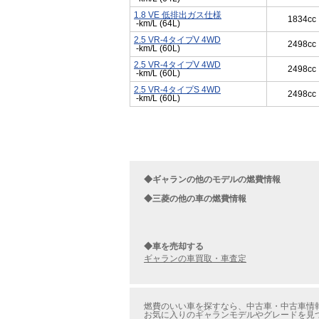
1.8 VE 低排出ガス仕様
1834cc
-km/L (64L)
2.5 VR-4タイプV 4WD
2498cc
-km/L (60L)
2.5 VR-4タイプV 4WD
2498cc
-km/L (60L)
2.5 VR-4タイプS 4WD
2498cc
-km/L (60L)
◆ギャランの他のモデルの燃費情報
◆三菱の他の車の燃費情報
◆車を売却する
ギャランの車買取・車査定
燃費のいい車を探すなら、中古車・中古車情報
お気に入りのギャランモデルやグレードを見つ