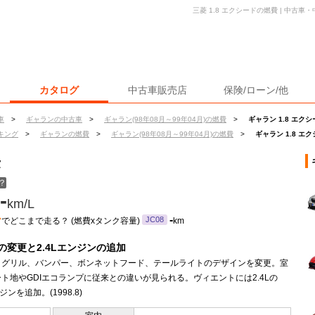
三菱 1.8 エクシードの燃費 | 中古
カタログ
中古車販売店
保険/ローン/他
車
>
ギャランの中古車
>
ギャラン(98年08月～99年04月)の燃費
>
ギャラン 1.8 エク
キング
>
ギャランの燃費
>
ギャラン(98年08月～99年04月)の燃費
>
ギャラン 1.8 エ
費
？
-
km/L
ン
-
JC08
でどこまで走る？ (燃費xタンク容量)
km
の変更と2.4Lエンジンの追加
トグリル、バンパー、ボンネットフード、テールライトのデザインを変更。室
ト地やGDIエコランプに従来との違いが見られる。ヴィエントには2.4Lの
ジンを追加。(1998.8)