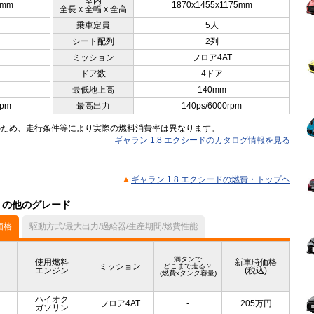
室内
0mm
1870x1455x1175mm
全長 x 全幅 x 全高
乗車定員
5人
シート配列
2列
ミッション
フロア4AT
ドア数
4ドア
最低地上高
140mm
rpm
最高出力
140ps/6000rpm
のため、走行条件等により実際の燃料消費率は異なります。
ギャラン 1.8 エクシードのカタログ情報を見る
ギャラン 1.8 エクシードの燃費・トップヘ
ル）の他のグレード
価格
駆動方式/最大出力/過給器/生産期間/燃費性能
満タンで
使用燃料
新車時価格
ミッション
どこまで走る？
エンジン
(税込)
(燃費xタンク容量)
ハイオク
フロア4AT
-
205
万円
ガソリン