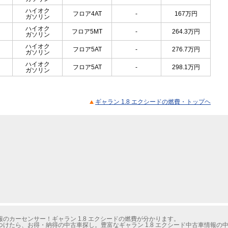
ハイオク
フロア4AT
-
167
万円
ガソリン
ハイオク
フロア5MT
-
264.3
万円
ガソリン
ハイオク
フロア5AT
-
276.7
万円
ガソリン
ハイオク
フロア5AT
-
298.1
万円
ガソリン
ギャラン 1.8 エクシードの燃費・トップヘ
のカーセンサー！ギャラン 1.8 エクシードの燃費が分かります。
けたら、お得・納得の中古車探し。豊富なギャラン 1.8 エクシード中古車情報の