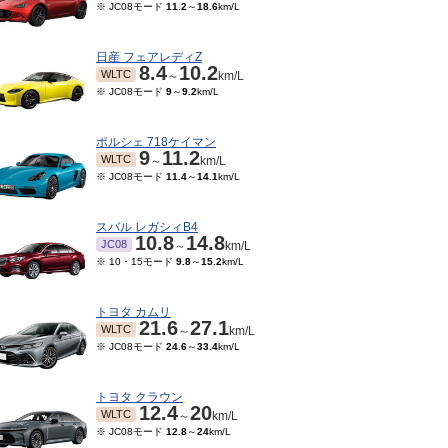
※ JC08モード
11.2
～
18.6
km/L
日産 フェアレディZ
8.4
10.2
WLTC
～
km/L
※ JC08モード
9
～
9.2
km/L
ポルシェ 718ケイマン
9
11.2
WLTC
～
km/L
※ JC08モード
11.4
～
14.1
km/L
スバル レガシィB4
10.8
14.8
JC08
～
km/L
※ 10・15モード
9.8
～
15.2
km/L
トヨタ カムリ
21.6
27.1
WLTC
～
km/L
※ JC08モード
24.6
～
33.4
km/L
トヨタ クラウン
12.4
20
WLTC
～
km/L
※ JC08モード
12.8
～
24
km/L