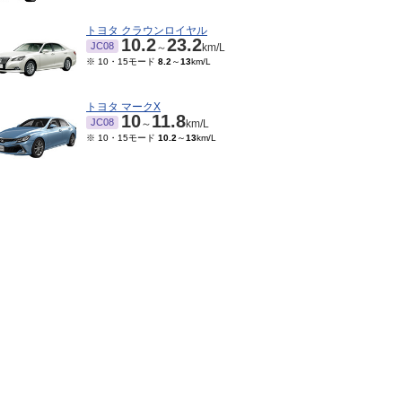
トヨタ クラウンロイヤル
10.2
23.2
JC08
～
km/L
※ 10・15モード
8.2
～
13
km/L
トヨタ マークX
10
11.8
JC08
～
km/L
※ 10・15モード
10.2
～
13
km/L