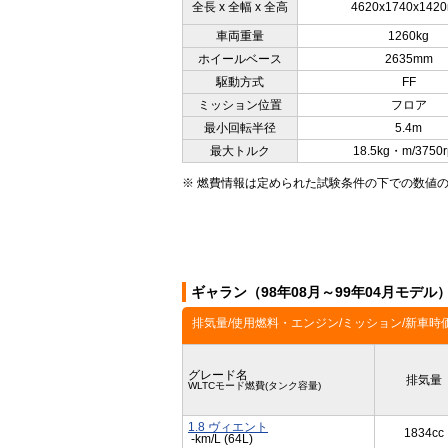
全長 x 全幅 x 全高
4620x1740x142
車両重量
1260kg
ホイールベース
2635mm
駆動方式
FF
ミッション位置
フロア
最小回転半径
5.4m
最大トルク
18.5kg・m/3750
※ 燃費情報は定められた試験条件の下での数値
ギャラン（98年08月～99年04月モデ
排気量/使用燃料・エンジン/ミッション/新車時
グレード名
排気量
WLTCモード燃費(タンク容量)
1.8 ヴィエント
1834cc
-km/L (64L)