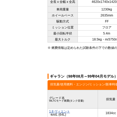
全長 x 全幅 x 全高
4620x1740x142
車両重量
1230kg
ホイールベース
2635mm
駆動方式
FF
ミッション位置
フロア
最小回転半径
5.4m
最大トルク
18.5kg・m/3750
※ 燃費情報は定められた試験条件の下での数値
ギャラン（98年08月～99年04月モデ
排気量/使用燃料・エンジン/ミッション/新車時
グレード名
排気量
WLTCモード燃費(タンク容量)
1.8 ヴィエント
1834cc
-km/L (64L)