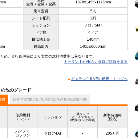
室内
0mm
1870x1455x1175mm
全長 x 全幅 x 全高
乗車定員
5人
シート配列
2列
ミッション
フロア5MT
ドア数
4ドア
最低地上高
140mm
rpm
最高出力
140ps/6000rpm
のため、走行条件等により実際の燃料消費率は異なります。
ギャラン 1.8 VEのカタログ情報を見る
ギャラン 1.8 VEの燃費・トップヘ
ル）の他のグレード
価格
駆動方式/最大出力/過給器/生産期間/燃費性能
満タンで
使用燃料
新車時価格
ミッション
どこまで走る？
エンジン
(税込)
(燃費xタンク容量)
ハイオク
フロア4AT
-
205
万円
ガソリン