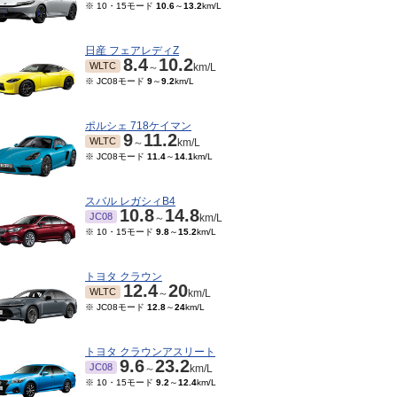
※ 10・15モード
10.6
～
13.2
km/L
日産 フェアレディZ
8.4
10.2
WLTC
～
km/L
※ JC08モード
9
～
9.2
km/L
ポルシェ 718ケイマン
9
11.2
WLTC
～
km/L
※ JC08モード
11.4
～
14.1
km/L
スバル レガシィB4
10.8
14.8
JC08
～
km/L
※ 10・15モード
9.8
～
15.2
km/L
トヨタ クラウン
12.4
20
WLTC
～
km/L
※ JC08モード
12.8
～
24
km/L
トヨタ クラウンアスリート
9.6
23.2
JC08
～
km/L
※ 10・15モード
9.2
～
12.4
km/L