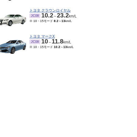
トヨタ クラウンロイヤル
10.2
23.2
JC08
～
km/L
※ 10・15モード
8.2
～
13
km/L
トヨタ マークX
10
11.8
JC08
～
km/L
※ 10・15モード
10.2
～
13
km/L