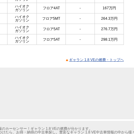
ハイオク
フロア4AT
-
167
万円
ガソリン
ハイオク
フロア5MT
-
264.3
万円
ガソリン
ハイオク
フロア5AT
-
276.7
万円
ガソリン
ハイオク
フロア5AT
-
298.1
万円
ガソリン
ギャラン 1.8 VEの燃費・トップヘ
カーセンサー！ギャラン 1.8 VEの燃費が分かります。
けたら、お得・納得の中古車探し。豊富なギャラン 1.8 VE中古車情報の中から