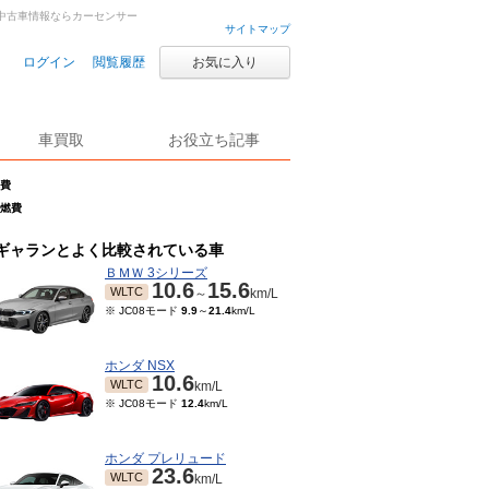
古車・中古車情報ならカーセンサー
サイトマップ
ログイン
閲覧履歴
お気に入り
車買取
お役立ち記事
燃費
の燃費
ギャランとよく比較されている車
ＢＭＷ 3シリーズ
10.6
15.6
WLTC
～
km/L
※ JC08モード
9.9
～
21.4
km/L
ホンダ NSX
10.6
WLTC
km/L
※ JC08モード
12.4
km/L
ホンダ プレリュード
23.6
WLTC
km/L