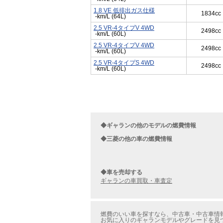
1.8 VE 低排出ガス仕様
1834cc
-km/L (64L)
2.5 VR-4タイプV 4WD
2498cc
-km/L (60L)
2.5 VR-4タイプV 4WD
2498cc
-km/L (60L)
2.5 VR-4タイプS 4WD
2498cc
-km/L (60L)
◆ギャランの他のモデルの燃費情報
◆三菱の他の車の燃費情報
◆車を売却する
ギャランの車買取・車査定
燃費のいい車を探すなら、中古車・中古車情報の
お気に入りのギャランモデルやグレードを見つ