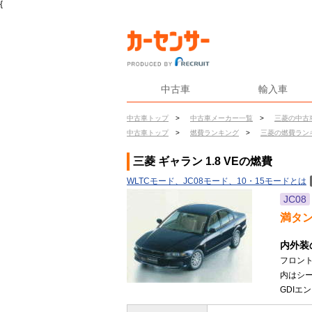
{
中古車
輸入車
中古車トップ
>
中古車メーカー一覧
>
三菱の中古
中古車トップ
>
燃費ランキング
>
三菱の燃費ラン
三菱 ギャラン 1.8 VEの燃費
WLTCモード、JC08モード、10・15モードとは
JC08
満タ
内外装
フロン
内はシー
GDIエン