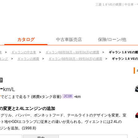
三菱 1.8 VEの燃費 | 中
カタログ
中古車販売店
保険/ローン/他
車
>
ギャランの中古車
>
ギャラン(98年08月～99年04月)の燃費
>
ギャラン 1.8 VEの
キング
>
ギャランの燃費
>
ギャラン(98年08月～99年04月)の燃費
>
ギャラン 1.8 VE
？
-
km/L
ン
-
JC08
でどこまで走る？ (燃費xタンク容量)
km
の変更と2.4Lエンジンの追加
トグリル、バンパー、ボンネットフード、テールライトのデザインを変更。室
ト地やGDIエコランプに従来との違いが見られる。ヴィエントには2.4Lの
ジンを追加。(1998.8)