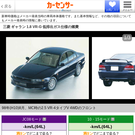
戻る
お気に入り
メニュー
新車時価格はメーカー発表当時の車両本体価格です。また基本情報など、その他の項目について
もメーカー発表時の情報に基いています。
三菱 ギャラン 1.8 VR-G 低排出ガス仕様の燃費
1/3
98年(H10)8月、MC時の2.5 VR-4タイプV 4WDのフロント
JC08モード
10・15モード
-km/L(64L)
-km/L(64L)
満タン
でどこまで走る？
満タン
でどこまで走る？