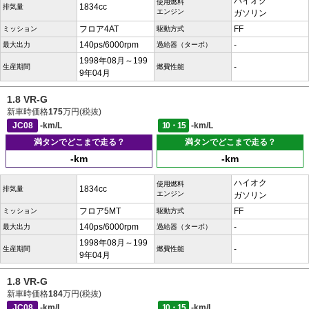
ハイオク
使用燃料
1834cc
排気量
エンジン
ガソリン
フロア4AT
FF
ミッション
駆動方式
140ps/6000rpm
-
最大出力
過給器（ターボ）
1998年08月～199
-
生産期間
燃費性能
9年04月
1.8 VR-G
新車時価格
175
万円(税抜)
JC08
-km/L
10・15
-km/L
満タンでどこまで走る？
満タンでどこまで走る？
-km
-km
ハイオク
使用燃料
1834cc
排気量
エンジン
ガソリン
フロア5MT
FF
ミッション
駆動方式
140ps/6000rpm
-
最大出力
過給器（ターボ）
1998年08月～199
-
生産期間
燃費性能
9年04月
1.8 VR-G
新車時価格
184
万円(税抜)
JC08
-km/L
10・15
-km/L