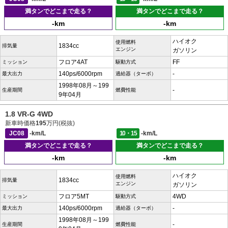
満タンでどこまで走る？
満タンでどこまで走る？
-km
-km
ハイオク
使用燃料
1834cc
排気量
エンジン
ガソリン
フロア4AT
FF
ミッション
駆動方式
140ps/6000rpm
-
最大出力
過給器（ターボ）
1998年08月～199
-
生産期間
燃費性能
9年04月
1.8 VR-G 4WD
新車時価格
195
万円(税抜)
JC08
-km/L
10・15
-km/L
満タンでどこまで走る？
満タンでどこまで走る？
-km
-km
ハイオク
使用燃料
1834cc
排気量
エンジン
ガソリン
フロア5MT
4WD
ミッション
駆動方式
140ps/6000rpm
-
最大出力
過給器（ターボ）
1998年08月～199
-
生産期間
燃費性能