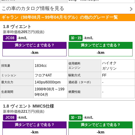
この車のカタログ情報を見る
ギャラン（98年08月～99年04月モデル）の他のグレード一覧
1.8 ヴィエント
新車時価格
205
万円(税抜)
JC08
-km/L
10・15
-km/L
満タンでどこまで走る？
満タンでどこまで走る？
-km
-km
ハイオク
使用燃料
1834cc
排気量
エンジン
ガソリン
フロア4AT
FF
ミッション
駆動方式
140ps/6000rpm
-
最大出力
過給器（ターボ）
1998年08月～199
-
生産期間
燃費性能
9年04月
1.8 ヴィエント MMCS仕様
新車時価格
221
万円(税抜)
JC08
-km/L
10・15
-km/L
満タンでどこまで走る？
満タンでどこまで走る？
-km
-km