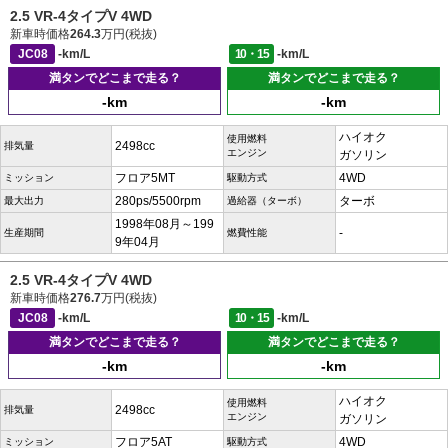
2.5 VR-4タイプV 4WD
新車時価格
264.3
万円(税抜)
JC08
-km/L
10・15
-km/L
満タンでどこまで走る？
満タンでどこまで走る？
-km
-km
ハイオク
使用燃料
2498cc
排気量
エンジン
ガソリン
フロア5MT
4WD
ミッション
駆動方式
280ps/5500rpm
ターボ
最大出力
過給器（ターボ）
1998年08月～199
-
生産期間
燃費性能
9年04月
2.5 VR-4タイプV 4WD
新車時価格
276.7
万円(税抜)
JC08
-km/L
10・15
-km/L
満タンでどこまで走る？
満タンでどこまで走る？
-km
-km
ハイオク
使用燃料
2498cc
排気量
エンジン
ガソリン
フロア5AT
4WD
ミッション
駆動方式