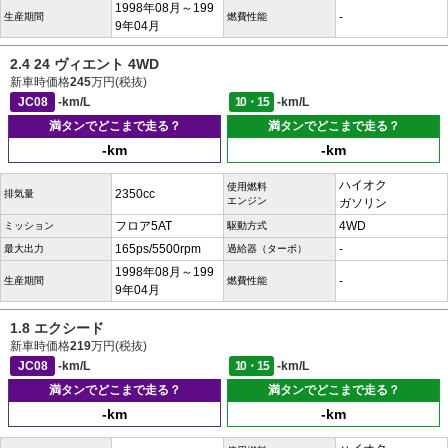
1998年08月～199
-
生産期間
燃費性能
9年04月
2.4 24 ヴィエント 4WD
新車時価格
245
万円(税抜)
JC08
-km/L
10・15
-km/L
満タンでどこまで走る？
満タンでどこまで走る？
-km
-km
ハイオク
使用燃料
2350cc
排気量
エンジン
ガソリン
フロア5AT
4WD
ミッション
駆動方式
165ps/5500rpm
-
最大出力
過給器（ターボ）
1998年08月～199
-
生産期間
燃費性能
9年04月
1.8 エクシード
新車時価格
219
万円(税抜)
JC08
-km/L
10・15
-km/L
満タンでどこまで走る？
満タンでどこまで走る？
-km
-km