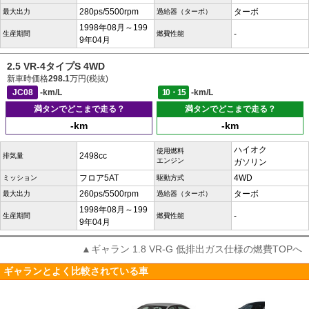
280ps/5500rpm
ターボ
最大出力
過給器（ターボ）
1998年08月～199
-
生産期間
燃費性能
9年04月
2.5 VR-4タイプS 4WD
新車時価格
298.1
万円(税抜)
JC08
-km/L
10・15
-km/L
満タンでどこまで走る？
満タンでどこまで走る？
-km
-km
ハイオク
使用燃料
2498cc
排気量
エンジン
ガソリン
フロア5AT
4WD
ミッション
駆動方式
260ps/5500rpm
ターボ
最大出力
過給器（ターボ）
1998年08月～199
-
生産期間
燃費性能
9年04月
▲ギャラン 1.8 VR-G 低排出ガス仕様の燃費TOPへ
ギャランとよく比較されている車