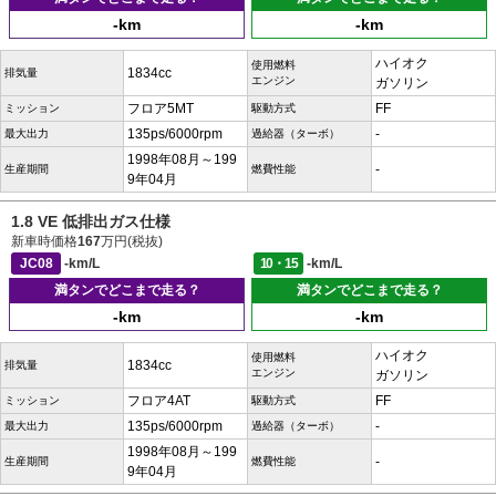
-km
-km
ハイオク
使用燃料
1834cc
排気量
エンジン
ガソリン
フロア5MT
FF
ミッション
駆動方式
135ps/6000rpm
-
最大出力
過給器（ターボ）
1998年08月～199
-
生産期間
燃費性能
9年04月
1.8 VE 低排出ガス仕様
新車時価格
167
万円(税抜)
JC08
-km/L
10・15
-km/L
満タンでどこまで走る？
満タンでどこまで走る？
-km
-km
ハイオク
使用燃料
1834cc
排気量
エンジン
ガソリン
フロア4AT
FF
ミッション
駆動方式
135ps/6000rpm
-
最大出力
過給器（ターボ）
1998年08月～199
-
生産期間
燃費性能
9年04月