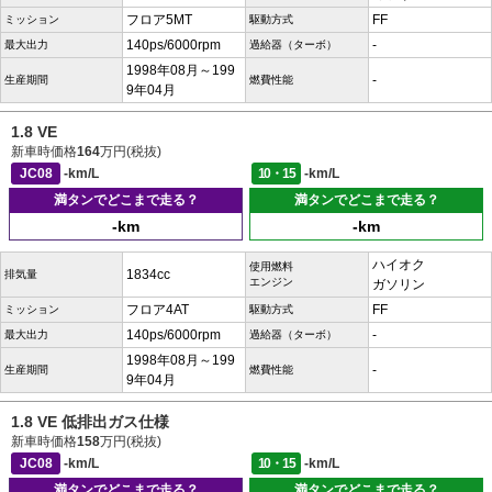
フロア5MT
FF
ミッション
駆動方式
140ps/6000rpm
-
最大出力
過給器（ターボ）
1998年08月～199
-
生産期間
燃費性能
9年04月
1.8 VE
新車時価格
164
万円(税抜)
JC08
-km/L
10・15
-km/L
満タンでどこまで走る？
満タンでどこまで走る？
-km
-km
ハイオク
使用燃料
1834cc
排気量
エンジン
ガソリン
フロア4AT
FF
ミッション
駆動方式
140ps/6000rpm
-
最大出力
過給器（ターボ）
1998年08月～199
-
生産期間
燃費性能
9年04月
1.8 VE 低排出ガス仕様
新車時価格
158
万円(税抜)
JC08
-km/L
10・15
-km/L
満タンでどこまで走る？
満タンでどこまで走る？