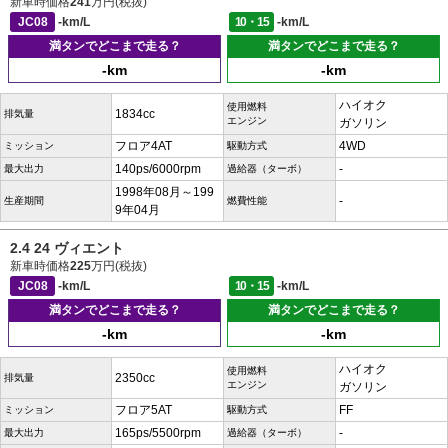
新車時価格
241
万円(税抜)
JC08
-km/L
10・15
-km/L
満タンでどこまで走る？
満タンでどこまで走る？
-km
-km
ハイオク
使用燃料
1834cc
排気量
エンジン
ガソリン
フロア4AT
4WD
ミッション
駆動方式
140ps/6000rpm
-
最大出力
過給器（ターボ）
1998年08月～199
-
生産期間
燃費性能
9年04月
2.4 24 ヴィエント
新車時価格
225
万円(税抜)
JC08
-km/L
10・15
-km/L
満タンでどこまで走る？
満タンでどこまで走る？
-km
-km
ハイオク
使用燃料
2350cc
排気量
エンジン
ガソリン
フロア5AT
FF
ミッション
駆動方式
165ps/5500rpm
-
最大出力
過給器（ターボ）