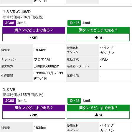
9年04月
1.8 VR-G 4WD
新車時価格
204
万円(税抜)
JC08
-km/L
10・15
-km/L
満タンでどこまで走る？
満タンでどこまで走る？
-km
-km
ハイオク
使用燃料
1834cc
排気量
エンジン
ガソリン
フロア4AT
4WD
ミッション
駆動方式
140ps/6000rpm
-
最大出力
過給器（ターボ）
1998年08月～199
-
生産期間
燃費性能
9年04月
1.8 VE
新車時価格
155
万円(税抜)
JC08
-km/L
10・15
-km/L
満タンでどこまで走る？
満タンでどこまで走る？
-km
-km
ハイオク
使用燃料
1834cc
排気量
エンジン
ガソリン