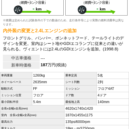
（燃費×タンク容量）
（燃費×タンク容量）
-
-
km
km
※燃費は定められた試験条件の下での数値のため、走行条件等により実際の燃料消費率は異な
ります。
内外装の変更と2.4Lエンジンの追加
フロントグリル、バンパー、ボンネットフード、テールライトのデ
ザインを変更。室内はシート地やGDIエコランプに従来との違いが
見られる。ヴィエントには2.4LのGDIエンジンを追加。(1998.8)
中古車価格
---
187
万円(税抜)
新車時価格
1260kg
5名
車両重量
乗車定員
2635mm
2列
ホイールベース
シート列数
FF
フロア4AT
駆動方式
ミッション
フロア
4ドア
ミッション位置
ドア数
5.4m
140mm
最小回転半径
最低地上高
4620x1740x1420
全長x全幅x全高(mm)
1870x1455x1175
室内 全長x全幅x全高(mm)
135ps/6000rpm
最高出力
18kg・m/3750rpm
最大トルク