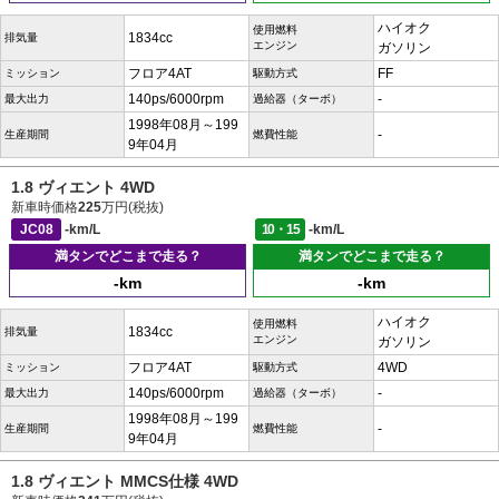
ハイオク
使用燃料
1834cc
排気量
エンジン
ガソリン
フロア4AT
FF
ミッション
駆動方式
140ps/6000rpm
-
最大出力
過給器（ターボ）
1998年08月～199
-
生産期間
燃費性能
9年04月
1.8 ヴィエント 4WD
新車時価格
225
万円(税抜)
JC08
-km/L
10・15
-km/L
満タンでどこまで走る？
満タンでどこまで走る？
-km
-km
ハイオク
使用燃料
1834cc
排気量
エンジン
ガソリン
フロア4AT
4WD
ミッション
駆動方式
140ps/6000rpm
-
最大出力
過給器（ターボ）
1998年08月～199
-
生産期間
燃費性能
9年04月
1.8 ヴィエント MMCS仕様 4WD