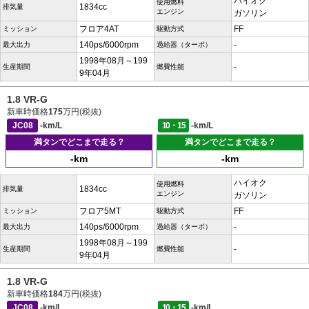
ハイオク
使用燃料
1834cc
排気量
エンジン
ガソリン
フロア4AT
FF
ミッション
駆動方式
140ps/6000rpm
-
最大出力
過給器（ターボ）
1998年08月～199
-
生産期間
燃費性能
9年04月
1.8 VR-G
新車時価格
175
万円(税抜)
JC08
-km/L
10・15
-km/L
満タンでどこまで走る？
満タンでどこまで走る？
-km
-km
ハイオク
使用燃料
1834cc
排気量
エンジン
ガソリン
フロア5MT
FF
ミッション
駆動方式
140ps/6000rpm
-
最大出力
過給器（ターボ）
1998年08月～199
-
生産期間
燃費性能
9年04月
1.8 VR-G
新車時価格
184
万円(税抜)
JC08
-km/L
10・15
-km/L