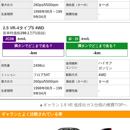
280ps/5500rpm
ターボ
最大出力
過給器（ターボ）
1998年08月～199
-
生産期間
燃費性能
9年04月
2.5 VR-4タイプS 4WD
新車時価格
298.1
万円(税抜)
JC08
-km/L
10・15
-km/L
満タンでどこまで走る？
満タンでどこまで走る？
-km
-km
ハイオク
使用燃料
2498cc
排気量
エンジン
ガソリン
フロア5AT
4WD
ミッション
駆動方式
260ps/5500rpm
ターボ
最大出力
過給器（ターボ）
1998年08月～199
-
生産期間
燃費性能
9年04月
▲ギャラン 1.8 VE 低排出ガス仕様の燃費TOPへ
ギャランとよく比較されている車