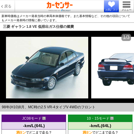
戻る
お気に入り
メニュー
新車時価格はメーカー発表当時の車両本体価格です。また基本情報など、その他の項目について
もメーカー発表時の情報に基いています。
三菱 ギャラン 1.8 VE 低排出ガス仕様の燃費
1/3
98年(H10)8月、MC時の2.5 VR-4タイプV 4WDのフロント
JC08モード
10・15モード
-km/L(64L)
-km/L(64L)
満タン
でどこまで走る？
満タン
でどこまで走る？