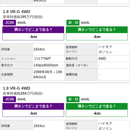
9年04月
1.8 VR-G 4WD
新車時価格
195
万円(税抜)
JC08
-km/L
10・15
-km/L
満タンでどこまで走る？
満タンでどこまで走る？
-km
-km
ハイオク
使用燃料
1834cc
排気量
エンジン
ガソリン
フロア5MT
4WD
ミッション
駆動方式
140ps/6000rpm
-
最大出力
過給器（ターボ）
1998年08月～199
-
生産期間
燃費性能
9年04月
1.8 VR-G 4WD
新車時価格
204
万円(税抜)
JC08
-km/L
10・15
-km/L
満タンでどこまで走る？
満タンでどこまで走る？
-km
-km
ハイオク
使用燃料
1834cc
排気量
エンジン
ガソリン