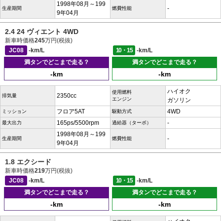
1998年08月～199
-
生産期間
燃費性能
9年04月
2.4 24 ヴィエント 4WD
新車時価格
245
万円(税抜)
JC08
-km/L
10・15
-km/L
満タンでどこまで走る？
満タンでどこまで走る？
-km
-km
ハイオク
使用燃料
2350cc
排気量
エンジン
ガソリン
フロア5AT
4WD
ミッション
駆動方式
165ps/5500rpm
-
最大出力
過給器（ターボ）
1998年08月～199
-
生産期間
燃費性能
9年04月
1.8 エクシード
新車時価格
219
万円(税抜)
JC08
-km/L
10・15
-km/L
満タンでどこまで走る？
満タンでどこまで走る？
-km
-km