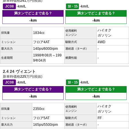
新車時価格
241
万円(税抜)
JC08
-km/L
10・15
-km/L
満タンでどこまで走る？
満タンでどこまで走る？
-km
-km
ハイオク
使用燃料
1834cc
排気量
エンジン
ガソリン
フロア4AT
4WD
ミッション
駆動方式
140ps/6000rpm
-
最大出力
過給器（ターボ）
1998年08月～199
-
生産期間
燃費性能
9年04月
2.4 24 ヴィエント
新車時価格
225
万円(税抜)
JC08
-km/L
10・15
-km/L
満タンでどこまで走る？
満タンでどこまで走る？
-km
-km
ハイオク
使用燃料
2350cc
排気量
エンジン
ガソリン
フロア5AT
FF
ミッション
駆動方式
165ps/5500rpm
-
最大出力
過給器（ターボ）