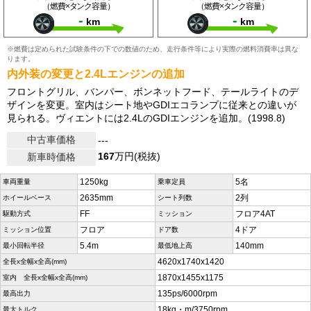
（燃費×タンク容量）
（燃費×タンク容量）
-
-
km
km
※燃費は定められた試験条件の下での数値のため、走行条件等により実際の燃料消費率は異な
ります。
内外装の変更と2.4Lエンジンの追加
フロントグリル、バンパー、ボンネットフード、テールライトのデ
ザインを変更。室内はシート地やGDIエコランプに従来との違いが
見られる。ヴィエントには2.4LのGDIエンジンを追加。(1998.8)
中古車価格
---
167
万円(税抜)
新車時価格
1250kg
5名
車両重量
乗車定員
2635mm
2列
ホイールベース
シート列数
FF
フロア4AT
駆動方式
ミッション
フロア
4ドア
ミッション位置
ドア数
5.4m
140mm
最小回転半径
最低地上高
4620x1740x1420
全長x全幅x全高(mm)
1870x1455x1175
室内 全長x全幅x全高(mm)
135ps/6000rpm
最高出力
18kg・m/3750rpm
最大トルク