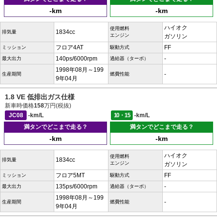
-km
-km
ハイオク
使用燃料
1834cc
排気量
エンジン
ガソリン
フロア4AT
FF
ミッション
駆動方式
140ps/6000rpm
-
最大出力
過給器（ターボ）
1998年08月～199
-
生産期間
燃費性能
9年04月
1.8 VE 低排出ガス仕様
新車時価格
158
万円(税抜)
JC08
-km/L
10・15
-km/L
満タンでどこまで走る？
満タンでどこまで走る？
-km
-km
ハイオク
使用燃料
1834cc
排気量
エンジン
ガソリン
フロア5MT
FF
ミッション
駆動方式
135ps/6000rpm
-
最大出力
過給器（ターボ）
1998年08月～199
-
生産期間
燃費性能
9年04月