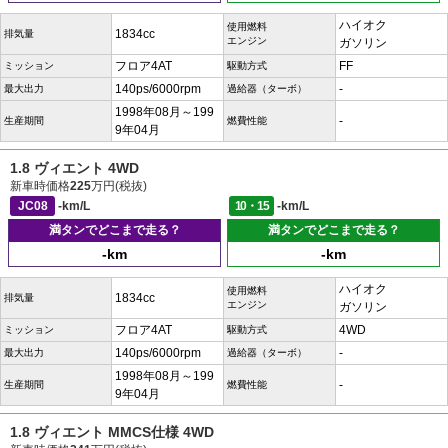
ハイオク
使用燃料
1834cc
排気量
エンジン
ガソリン
フロア4AT
FF
ミッション
駆動方式
140ps/6000rpm
-
最大出力
過給器（ターボ）
1998年08月～199
-
生産期間
燃費性能
9年04月
1.8 ヴィエント 4WD
新車時価格
225
万円(税抜)
JC08
-km/L
10・15
-km/L
満タンでどこまで走る？
満タンでどこまで走る？
-km
-km
ハイオク
使用燃料
1834cc
排気量
エンジン
ガソリン
フロア4AT
4WD
ミッション
駆動方式
140ps/6000rpm
-
最大出力
過給器（ターボ）
1998年08月～199
-
生産期間
燃費性能
9年04月
1.8 ヴィエント MMCS仕様 4WD