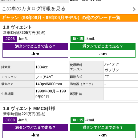
この車のカタログ情報を見る
ギャラン（98年08月～99年04月モデル）の他のグレード一覧
1.8 ヴィエント
新車時価格
205
万円(税抜)
JC08
-km/L
10・15
-km/L
満タンでどこまで走る？
満タンでどこまで走る？
-km
-km
ハイオク
使用燃料
1834cc
排気量
エンジン
ガソリン
フロア4AT
FF
ミッション
駆動方式
140ps/6000rpm
-
最大出力
過給器（ターボ）
1998年08月～199
-
生産期間
燃費性能
9年04月
1.8 ヴィエント MMCS仕様
新車時価格
221
万円(税抜)
JC08
-km/L
10・15
-km/L
満タンでどこまで走る？
満タンでどこまで走る？
-km
-km