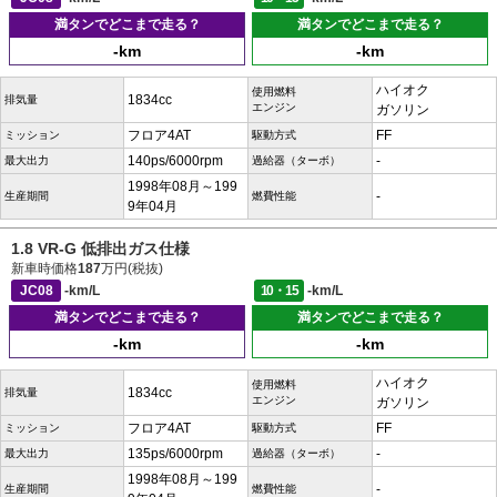
満タンでどこまで走る？
満タンでどこまで走る？
-km
-km
ハイオク
使用燃料
1834cc
排気量
エンジン
ガソリン
フロア4AT
FF
ミッション
駆動方式
140ps/6000rpm
-
最大出力
過給器（ターボ）
1998年08月～199
-
生産期間
燃費性能
9年04月
1.8 VR-G 低排出ガス仕様
新車時価格
187
万円(税抜)
JC08
-km/L
10・15
-km/L
満タンでどこまで走る？
満タンでどこまで走る？
-km
-km
ハイオク
使用燃料
1834cc
排気量
エンジン
ガソリン
フロア4AT
FF
ミッション
駆動方式
135ps/6000rpm
-
最大出力
過給器（ターボ）
1998年08月～199
-
生産期間
燃費性能