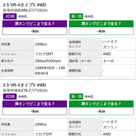
2.5 VR-4タイプV 4WD
新車時価格
264.3
万円(税抜)
JC08
-km/L
10・15
-km/L
満タンでどこまで走る？
満タンでどこまで走る？
-km
-km
ハイオク
使用燃料
2498cc
排気量
エンジン
ガソリン
フロア5MT
4WD
ミッション
駆動方式
280ps/5500rpm
ターボ
最大出力
過給器（ターボ）
1998年08月～199
-
生産期間
燃費性能
9年04月
2.5 VR-4タイプV 4WD
新車時価格
276.7
万円(税抜)
JC08
-km/L
10・15
-km/L
満タンでどこまで走る？
満タンでどこまで走る？
-km
-km
ハイオク
使用燃料
2498cc
排気量
エンジン
ガソリン
フロア5AT
4WD
ミッション
駆動方式