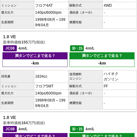
フロア4AT
4WD
ミッション
駆動方式
140ps/6000rpm
-
最大出力
過給器（ターボ）
1998年08月～199
-
生産期間
燃費性能
9年04月
1.8 VE
新車時価格
155
万円(税抜)
JC08
-km/L
10・15
-km/L
満タンでどこまで走る？
満タンでどこまで走る？
-km
-km
ハイオク
使用燃料
1834cc
排気量
エンジン
ガソリン
フロア5MT
FF
ミッション
駆動方式
140ps/6000rpm
-
最大出力
過給器（ターボ）
1998年08月～199
-
生産期間
燃費性能
9年04月
1.8 VE
新車時価格
164
万円(税抜)
JC08
-km/L
10・15
-km/L
満タンでどこまで走る？
満タンでどこまで走る？