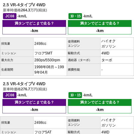
2.5 VR-4タイプV 4WD
新車時価格
264.3
万円(税抜)
JC08
-km/L
10・15
-km/L
満タンでどこまで走る？
満タンでどこまで走る？
-km
-km
ハイオク
使用燃料
2498cc
排気量
エンジン
ガソリン
フロア5MT
4WD
ミッション
駆動方式
280ps/5500rpm
ターボ
最大出力
過給器（ターボ）
1998年08月～199
-
生産期間
燃費性能
9年04月
2.5 VR-4タイプV 4WD
新車時価格
276.7
万円(税抜)
JC08
-km/L
10・15
-km/L
満タンでどこまで走る？
満タンでどこまで走る？
-km
-km
ハイオク
使用燃料
2498cc
排気量
エンジン
ガソリン
フロア5AT
4WD
ミッション
駆動方式