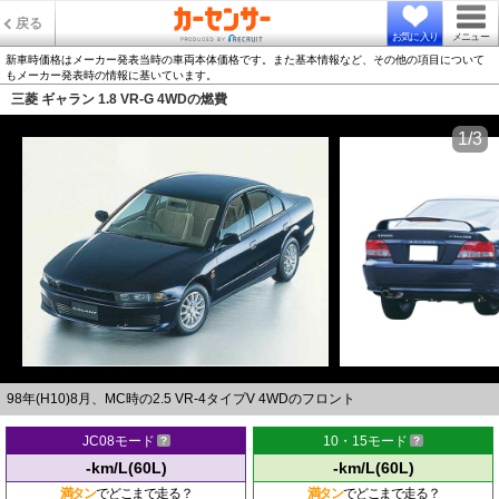
戻る
お気に入り
メニュー
新車時価格はメーカー発表当時の車両本体価格です。また基本情報など、その他の項目について
もメーカー発表時の情報に基いています。
三菱 ギャラン 1.8 VR-G 4WDの燃費
1/3
98年(H10)8月、MC時の2.5 VR-4タイプV 4WDのフロント
JC08モード
10・15モード
-km/L(60L)
-km/L(60L)
満タン
でどこまで走る？
満タン
でどこまで走る？