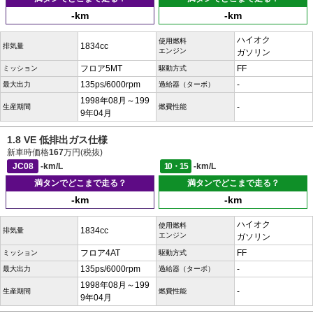
-km
-km
ハイオク
使用燃料
1834cc
排気量
エンジン
ガソリン
フロア5MT
FF
ミッション
駆動方式
135ps/6000rpm
-
最大出力
過給器（ターボ）
1998年08月～199
-
生産期間
燃費性能
9年04月
1.8 VE 低排出ガス仕様
新車時価格
167
万円(税抜)
JC08
-km/L
10・15
-km/L
満タンでどこまで走る？
満タンでどこまで走る？
-km
-km
ハイオク
使用燃料
1834cc
排気量
エンジン
ガソリン
フロア4AT
FF
ミッション
駆動方式
135ps/6000rpm
-
最大出力
過給器（ターボ）
1998年08月～199
-
生産期間
燃費性能
9年04月