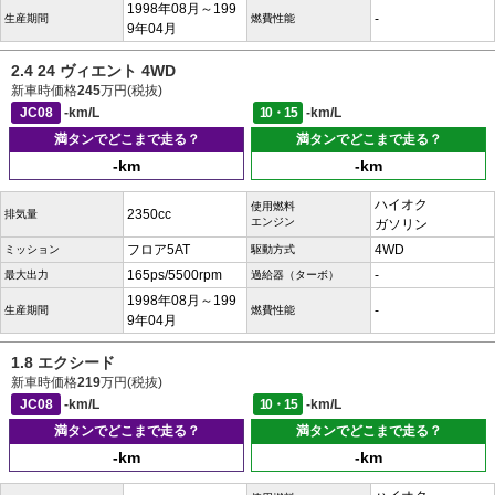
1998年08月～199
-
生産期間
燃費性能
9年04月
2.4 24 ヴィエント 4WD
新車時価格
245
万円(税抜)
JC08
-km/L
10・15
-km/L
満タンでどこまで走る？
満タンでどこまで走る？
-km
-km
ハイオク
使用燃料
2350cc
排気量
エンジン
ガソリン
フロア5AT
4WD
ミッション
駆動方式
165ps/5500rpm
-
最大出力
過給器（ターボ）
1998年08月～199
-
生産期間
燃費性能
9年04月
1.8 エクシード
新車時価格
219
万円(税抜)
JC08
-km/L
10・15
-km/L
満タンでどこまで走る？
満タンでどこまで走る？
-km
-km