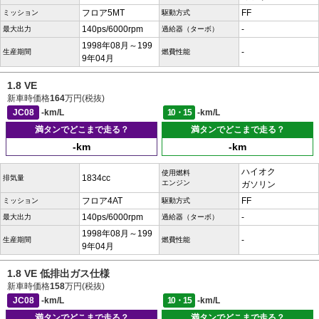
フロア5MT
FF
ミッション
駆動方式
140ps/6000rpm
-
最大出力
過給器（ターボ）
1998年08月～199
-
生産期間
燃費性能
9年04月
1.8 VE
新車時価格
164
万円(税抜)
JC08
-km/L
10・15
-km/L
満タンでどこまで走る？
満タンでどこまで走る？
-km
-km
ハイオク
使用燃料
1834cc
排気量
エンジン
ガソリン
フロア4AT
FF
ミッション
駆動方式
140ps/6000rpm
-
最大出力
過給器（ターボ）
1998年08月～199
-
生産期間
燃費性能
9年04月
1.8 VE 低排出ガス仕様
新車時価格
158
万円(税抜)
JC08
-km/L
10・15
-km/L
満タンでどこまで走る？
満タンでどこまで走る？