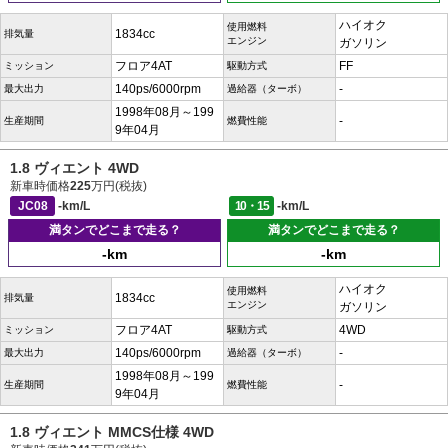
ハイオク
使用燃料
1834cc
排気量
エンジン
ガソリン
フロア4AT
FF
ミッション
駆動方式
140ps/6000rpm
-
最大出力
過給器（ターボ）
1998年08月～199
-
生産期間
燃費性能
9年04月
1.8 ヴィエント 4WD
新車時価格
225
万円(税抜)
JC08
-km/L
10・15
-km/L
満タンでどこまで走る？
満タンでどこまで走る？
-km
-km
ハイオク
使用燃料
1834cc
排気量
エンジン
ガソリン
フロア4AT
4WD
ミッション
駆動方式
140ps/6000rpm
-
最大出力
過給器（ターボ）
1998年08月～199
-
生産期間
燃費性能
9年04月
1.8 ヴィエント MMCS仕様 4WD