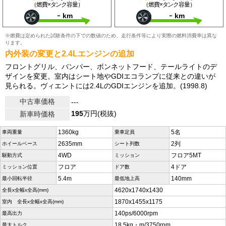
（燃費×タンク容量）
（燃費×タンク容量）
-
-
km
km
※燃費は定められた試験条件の下での数値のため、走行条件等により実際の燃料消費率は異な
ります。
内外装の変更と2.4Lエンジンの追加
フロントグリル、バンパー、ボンネットフード、テールライトのデ
ザインを変更。室内はシート地やGDIエコランプに従来との違いが
見られる。ヴィエントには2.4LのGDIエンジンを追加。(1998.8)
中古車価格
---
195
万円(税抜)
新車時価格
1360kg
5名
車両重量
乗車定員
2635mm
2列
ホイールベース
シート列数
4WD
フロア5MT
駆動方式
ミッション
フロア
4ドア
ミッション位置
ドア数
5.4m
140mm
最小回転半径
最低地上高
4620x1740x1430
全長x全幅x全高(mm)
1870x1455x1175
室内 全長x全幅x全高(mm)
140ps/6000rpm
最高出力
18.5kg・m/3750rpm
最大トルク