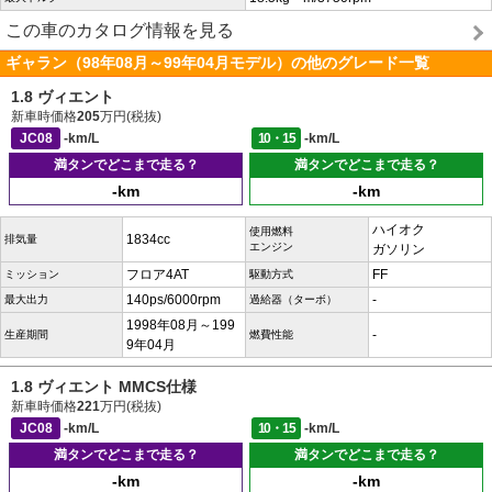
この車のカタログ情報を見る
ギャラン（98年08月～99年04月モデル）の他のグレード一覧
1.8 ヴィエント
新車時価格
205
万円(税抜)
JC08
-km/L
10・15
-km/L
満タンでどこまで走る？
満タンでどこまで走る？
-km
-km
ハイオク
使用燃料
1834cc
排気量
エンジン
ガソリン
フロア4AT
FF
ミッション
駆動方式
140ps/6000rpm
-
最大出力
過給器（ターボ）
1998年08月～199
-
生産期間
燃費性能
9年04月
1.8 ヴィエント MMCS仕様
新車時価格
221
万円(税抜)
JC08
-km/L
10・15
-km/L
満タンでどこまで走る？
満タンでどこまで走る？
-km
-km