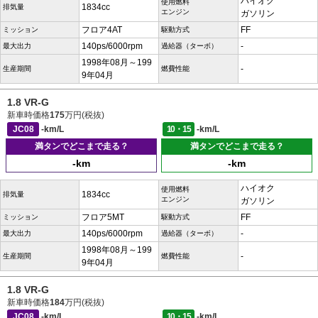
ハイオク
使用燃料
1834cc
排気量
エンジン
ガソリン
フロア4AT
FF
ミッション
駆動方式
140ps/6000rpm
-
最大出力
過給器（ターボ）
1998年08月～199
-
生産期間
燃費性能
9年04月
1.8 VR-G
新車時価格
175
万円(税抜)
JC08
-km/L
10・15
-km/L
満タンでどこまで走る？
満タンでどこまで走る？
-km
-km
ハイオク
使用燃料
1834cc
排気量
エンジン
ガソリン
フロア5MT
FF
ミッション
駆動方式
140ps/6000rpm
-
最大出力
過給器（ターボ）
1998年08月～199
-
生産期間
燃費性能
9年04月
1.8 VR-G
新車時価格
184
万円(税抜)
JC08
-km/L
10・15
-km/L