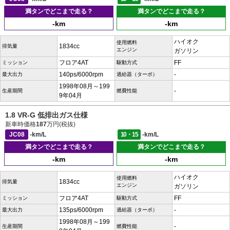
満タンでどこまで走る？
満タンでどこまで走る？
-km
-km
ハイオク
使用燃料
1834cc
排気量
エンジン
ガソリン
フロア4AT
FF
ミッション
駆動方式
140ps/6000rpm
-
最大出力
過給器（ターボ）
1998年08月～199
-
生産期間
燃費性能
9年04月
1.8 VR-G 低排出ガス仕様
新車時価格
187
万円(税抜)
JC08
-km/L
10・15
-km/L
満タンでどこまで走る？
満タンでどこまで走る？
-km
-km
ハイオク
使用燃料
1834cc
排気量
エンジン
ガソリン
フロア4AT
FF
ミッション
駆動方式
135ps/6000rpm
-
最大出力
過給器（ターボ）
1998年08月～199
-
生産期間
燃費性能