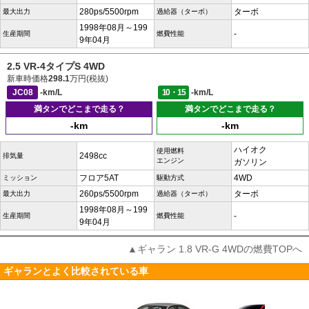
280ps/5500rpm
ターボ
最大出力
過給器（ターボ）
1998年08月～199
-
生産期間
燃費性能
9年04月
2.5 VR-4タイプS 4WD
新車時価格
298.1
万円(税抜)
JC08
-km/L
10・15
-km/L
満タンでどこまで走る？
満タンでどこまで走る？
-km
-km
ハイオク
使用燃料
2498cc
排気量
エンジン
ガソリン
フロア5AT
4WD
ミッション
駆動方式
260ps/5500rpm
ターボ
最大出力
過給器（ターボ）
1998年08月～199
-
生産期間
燃費性能
9年04月
▲ギャラン 1.8 VR-G 4WDの燃費TOPへ
ギャランとよく比較されている車