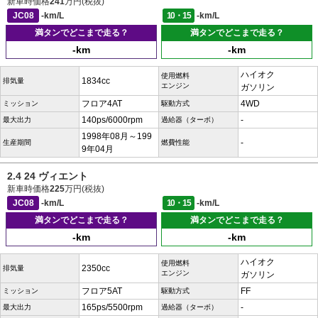
新車時価格
241
万円(税抜)
JC08
-km/L
10・15
-km/L
満タンでどこまで走る？
満タンでどこまで走る？
-km
-km
ハイオク
使用燃料
1834cc
排気量
エンジン
ガソリン
フロア4AT
4WD
ミッション
駆動方式
140ps/6000rpm
-
最大出力
過給器（ターボ）
1998年08月～199
-
生産期間
燃費性能
9年04月
2.4 24 ヴィエント
新車時価格
225
万円(税抜)
JC08
-km/L
10・15
-km/L
満タンでどこまで走る？
満タンでどこまで走る？
-km
-km
ハイオク
使用燃料
2350cc
排気量
エンジン
ガソリン
フロア5AT
FF
ミッション
駆動方式
165ps/5500rpm
-
最大出力
過給器（ターボ）