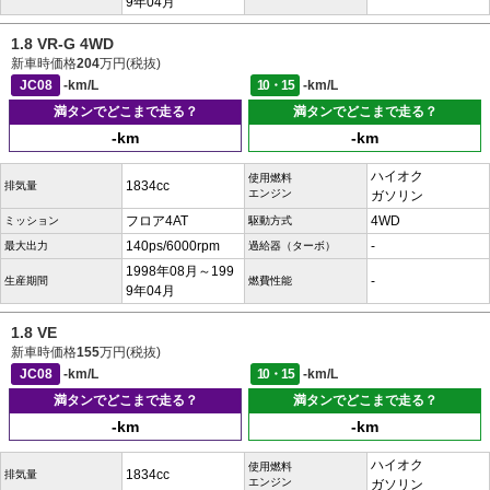
9年04月
1.8 VR-G 4WD
新車時価格
204
万円(税抜)
JC08
-km/L
10・15
-km/L
満タンでどこまで走る？
満タンでどこまで走る？
-km
-km
ハイオク
使用燃料
1834cc
排気量
エンジン
ガソリン
フロア4AT
4WD
ミッション
駆動方式
140ps/6000rpm
-
最大出力
過給器（ターボ）
1998年08月～199
-
生産期間
燃費性能
9年04月
1.8 VE
新車時価格
155
万円(税抜)
JC08
-km/L
10・15
-km/L
満タンでどこまで走る？
満タンでどこまで走る？
-km
-km
ハイオク
使用燃料
1834cc
排気量
エンジン
ガソリン