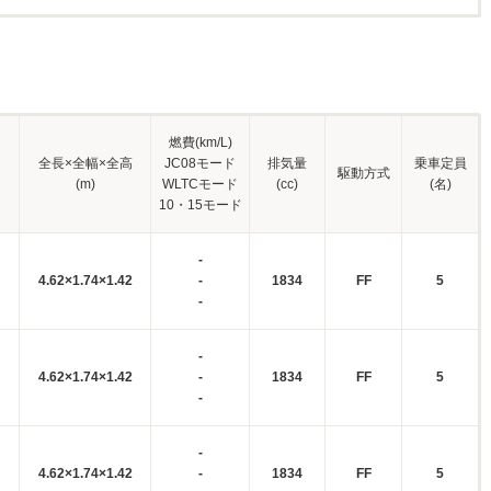
燃費(km/L)
全長×全幅×全高
JC08モード
排気量
乗車定員
駆動方式
(m)
WLTCモード
(cc)
(名)
10・15モード
-
4.62×1.74×1.42
-
1834
FF
5
-
-
4.62×1.74×1.42
-
1834
FF
5
-
-
4.62×1.74×1.42
-
1834
FF
5