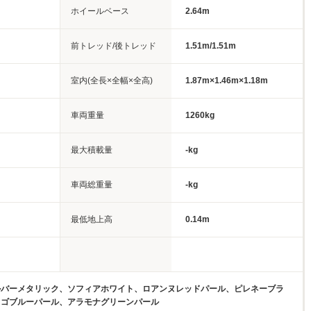
ホイールベース
2.64m
前トレッド/後トレッド
1.51m/1.51m
室内(全長×全幅×全高)
1.87m×1.46m×1.18m
車両重量
1260kg
最大積載量
-kg
車両総重量
-kg
最低地上高
0.14m
ルバーメタリック、ソフィアホワイト、ロアンヌレッドパール、ピレネーブラ
ィゴブルーパール、アラモナグリーンパール