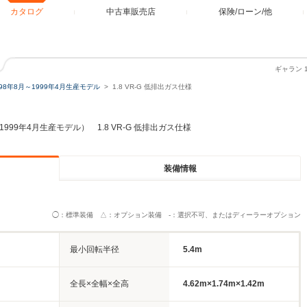
カタログ
中古車販売店
保険/ローン/他
ギャラン 
998年8月～1999年4月生産モデル
1.8 VR-G 低排出ガス仕様
1999年4月生産モデル） 1.8 VR-G 低排出ガス仕様
装備情報
◯：標準装備 △：オプション装備 -：選択不可、またはディーラーオプション
最小回転半径
5.4m
全長×全幅×全高
4.62m×1.74m×1.42m