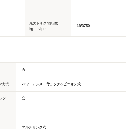
-
最大トルク/回転数
18/3750
kg・m/rpm
右
ア方式
パワーアシスト付ラック＆ピニオン式
ング
◯
-
マルチリンク式