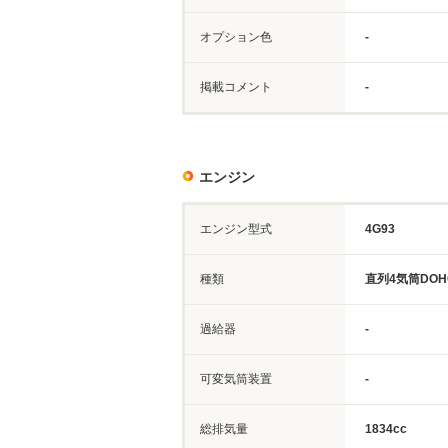
オプション色
-
掲載コメント
-
エンジン
エンジン型式
4G93
種類
直列4気筒DOH
過給器
-
可変気筒装置
-
総排気量
1834cc