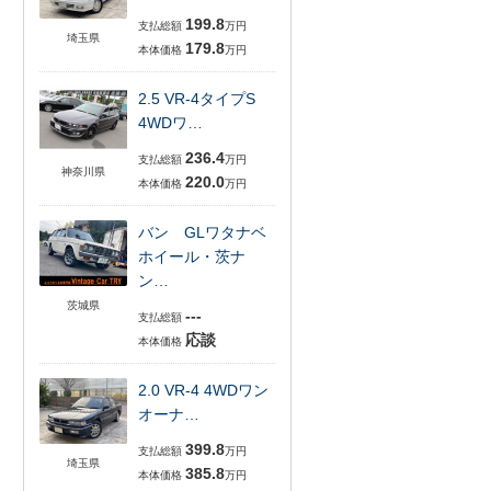
199.8
支払総額
万円
埼玉県
179.8
本体価格
万円
2.5 VR-4タイプS
4WDワ…
236.4
支払総額
万円
神奈川県
220.0
本体価格
万円
バン GLワタナベ
ホイール・茨ナ
ン…
茨城県
---
支払総額
応談
本体価格
2.0 VR-4 4WDワン
オーナ…
399.8
支払総額
万円
埼玉県
385.8
本体価格
万円