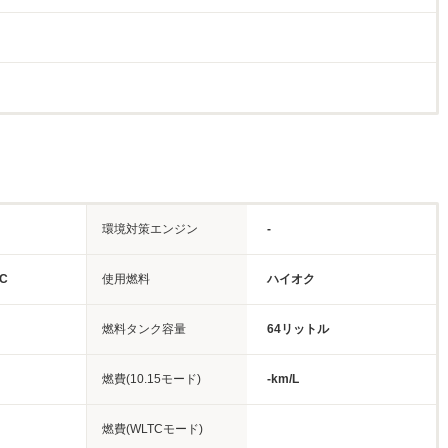
環境対策エンジン
-
C
使用燃料
ハイオク
燃料タンク容量
64リットル
燃費(10.15モード)
-km/L
燃費(WLTCモード)