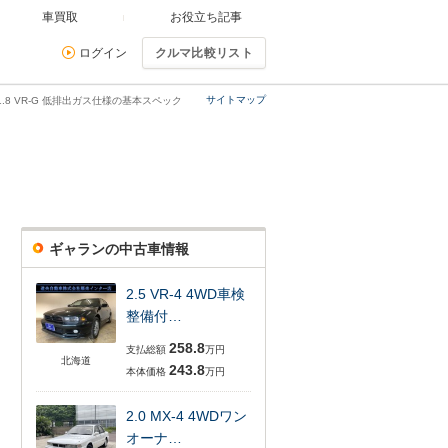
車買取
お役立ち記事
ログイン
クルマ比較リスト
サイトマップ
1.8 VR-G 低排出ガス仕様の基本スペック
ギャランの中古車情報
2.5 VR-4 4WD車検
整備付…
258.8
支払総額
万円
北海道
243.8
本体価格
万円
2.0 MX-4 4WDワン
オーナ…