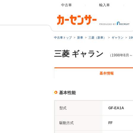
中古車
輸入車
中古車トップ
新車
三菱（新車）
ギャラン
1
三菱
ギャラン
（1998年8月～
基本情報
基本性能
型式
GF-EA1A
駆動方式
FF