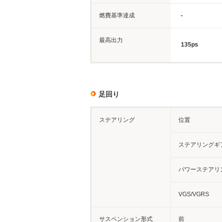
燃費基準達成
-
最高出力
135ps
足回り
ステアリング
位置
ステアリングギ
パワーステアリ
VGS/VGRS
サスペンション形式
前