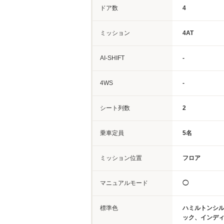
ドア数
4
ミッション
4AT
AI-SHIFT
-
4WS
-
シート列数
2
乗車定員
5名
ミッション位置
フロア
マニュアルモード
◯
標準色
ハミルトンシ
ック、インデ