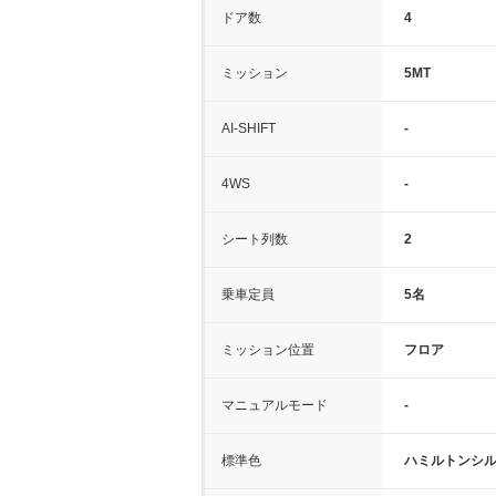
ドア数
4
ミッション
5MT
AI-SHIFT
-
4WS
-
シート列数
2
乗車定員
5名
ミッション位置
フロア
マニュアルモード
-
標準色
ハミルトンシ