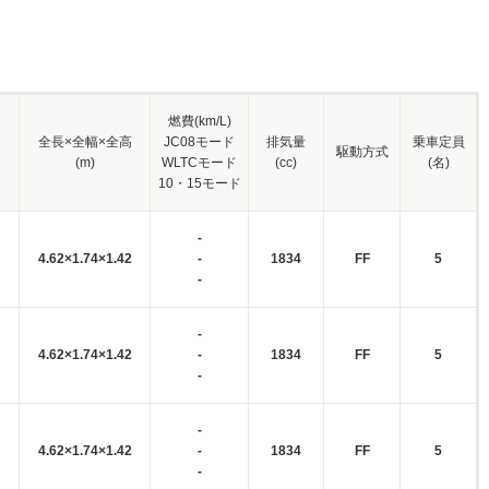
燃費(km/L)
全長×全幅×全高
JC08モード
排気量
乗車定員
駆動方式
(m)
WLTCモード
(cc)
(名)
10・15モード
-
4.62×1.74×1.42
-
1834
FF
5
-
-
4.62×1.74×1.42
-
1834
FF
5
-
-
4.62×1.74×1.42
-
1834
FF
5
-