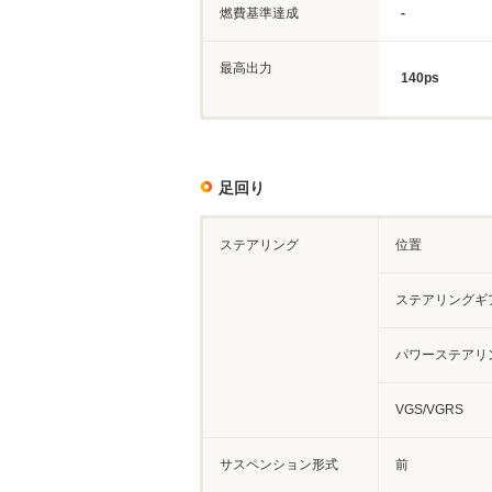
燃費基準達成
-
最高出力
140ps
足回り
ステアリング
位置
ステアリングギ
パワーステアリ
VGS/VGRS
サスペンション形式
前