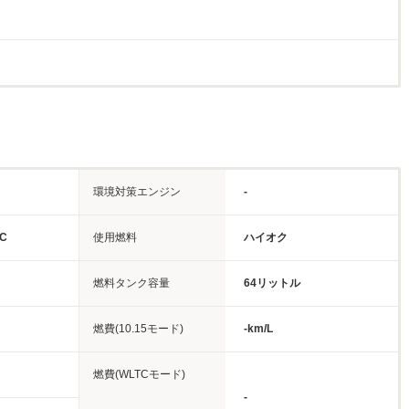
環境対策エンジン
-
C
使用燃料
ハイオク
燃料タンク容量
64リットル
燃費(10.15モード)
-km/L
燃費(WLTCモード)
-