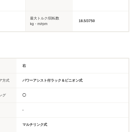
最大トルク/回転数
18.5/3750
kg・m/rpm
右
ア方式
パワーアシスト付ラック＆ピニオン式
ング
◯
-
マルチリンク式