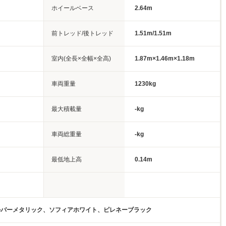
ホイールベース
2.64m
前トレッド/後トレッド
1.51m/1.51m
室内(全長×全幅×全高)
1.87m×1.46m×1.18m
車両重量
1230kg
最大積載量
-kg
車両総重量
-kg
最低地上高
0.14m
ルバーメタリック、ソフィアホワイト、ピレネーブラック