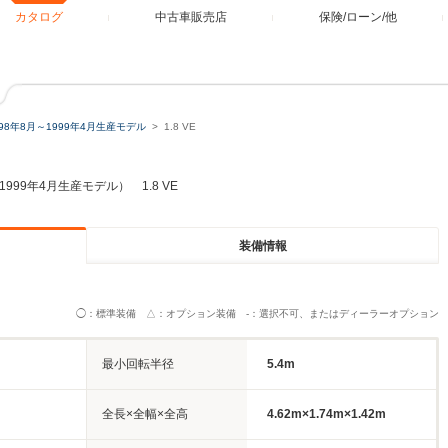
カタログ
中古車販売店
保険/ローン/他
998年8月～1999年4月生産モデル
1.8 VE
1999年4月生産モデル） 1.8 VE
装備情報
◯：標準装備 △：オプション装備 -：選択不可、またはディーラーオプション
最小回転半径
5.4m
全長×全幅×全高
4.62m×1.74m×1.42m