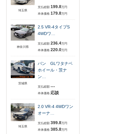
199.8
支払総額
万円
埼玉県
179.8
本体価格
万円
2.5 VR-4タイプS
4WDワ…
236.4
支払総額
万円
神奈川県
220.0
本体価格
万円
バン GLワタナベ
ホイール・茨ナ
ン…
茨城県
---
支払総額
応談
本体価格
2.0 VR-4 4WDワン
オーナ…
399.8
支払総額
万円
埼玉県
385.8
本体価格
万円