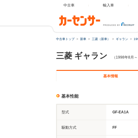
中古車
輸入車
中古車トップ
新車
三菱（新車）
ギャラン
1
三菱
ギャラン
（1998年8月～
基本情報
基本性能
型式
GF-EA1A
駆動方式
FF