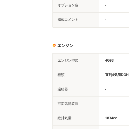
オプション色
-
掲載コメント
-
エンジン
エンジン型式
4G93
種類
直列4気筒DOH
過給器
-
可変気筒装置
-
総排気量
1834cc