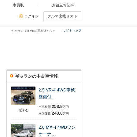
車買取
お役立ち記事
ログイン
クルマ比較リスト
サイトマップ
ギャラン 1.8 VEの基本スペック
ギャランの中古車情報
2.5 VR-4 4WD車検
整備付…
258.8
支払総額
万円
北海道
243.8
本体価格
万円
2.0 MX-4 4WDワン
オーナ…