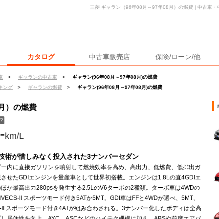
三菱 ギャラン（96年08月～97年08月）の燃費 | 中古
カタログ
中古車販売店
保険/ローン/他
車
>
ギャランの中古車
>
ギャラン(96年08月～97年08月)の燃費
キング
>
ギャランの燃費
>
ギャラン(96年08月～97年08月)の燃費
8月）の燃費
？
-
km/L
技術が惜しみなく投入された3ナンバーセダン
ダー内に直接ガソリンを噴射して燃焼効率を高め、高出力、低燃費、低排出ガ
させたGDIエンジンを量産車として世界初搭載。エンジンは1.8Lの直4GDIエ
ほか最高出力280psを発生する2.5LのV6ターボの2種類。ターボ車は4WDの
NVECS-II スポーツモード付き5ATか5MT。GDI車はFFと4WDが選べ、5MT、
CS-II スポーツモード付き4ATが組み合わされる。3ナンバー化したボディは全高
し居住性を向上。AYC、ASCなどのハイテク機構に加え、ABSや前席エアバ