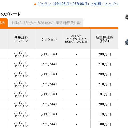
ギャラン（96年08月～97年08月）の燃費・トップヘ
）のグレード
価格
駆動方式/最大出力/過給器/生産期間/燃費性能
満タンで
使用燃料
新車時価格
ミッション
どこまで走る？
エンジン
(税込)
(燃費xタンク容量)
ハイオク
フロア5MT
-
209
万円
ガソリン
ハイオク
フロア4AT
-
218
万円
ガソリン
ハイオク
フロア5MT
-
209
万円
ガソリン
ハイオク
フロア4AT
-
218
万円
ガソリン
ハイオク
フロア5MT
-
191
万円
ガソリン
ハイオク
フロア4AT
-
200
万円
ガソリン
ハイオク
フロア5MT
-
179
万円
ガソリン
ハイオク
フロア4AT
-
188
万円
ガソリン