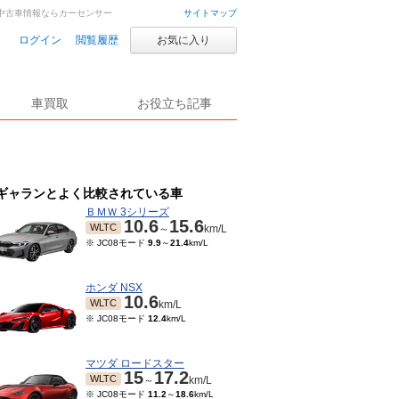
車・中古車情報ならカーセンサー
サイトマップ
ログイン
閲覧履歴
お気に入り
車買取
お役立ち記事
ギャランとよく比較されている車
ＢＭＷ 3シリーズ
10.6
15.6
WLTC
～
km/L
※ JC08モード
9.9
～
21.4
km/L
ホンダ NSX
10.6
WLTC
km/L
※ JC08モード
12.4
km/L
マツダ ロードスター
15
17.2
WLTC
～
km/L
※ JC08モード
11.2
～
18.6
km/L