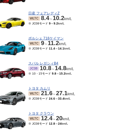
日産 フェアレディZ
8.4
10.2
WLTC
～
km/L
※ JC08モード
9
～
9.2
km/L
ポルシェ 718ケイマン
9
11.2
WLTC
～
km/L
※ JC08モード
11.4
～
14.1
km/L
スバル レガシィB4
10.8
14.8
JC08
～
km/L
※ 10・15モード
9.8
～
15.2
km/L
トヨタ カムリ
21.6
27.1
WLTC
～
km/L
※ JC08モード
24.6
～
33.4
km/L
09～1998/07
-
08
km/L
トヨタ クラウン
12.4
20
WLTC
～
km/L
※ JC08モード
12.8
～
24
km/L