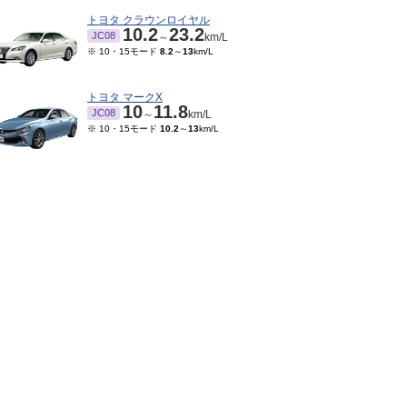
トヨタ クラウンロイヤル
10.2
23.2
JC08
～
km/L
※ 10・15モード
8.2
～
13
km/L
トヨタ マークX
10
11.8
JC08
～
km/L
※ 10・15モード
10.2
～
13
km/L