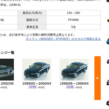
化。(1996.8)
最高出力(馬力)
150～280
0/他
駆動方式
FF/4WD
乗車定員
5名
のため、走行条件等により実際の燃料消費率は異なります。
ギャラン（96年08月～97年08月）のカタログ情報を見る
ェンジ一覧
▶
～2002/08
1999/05～2000/04
1998/08～1999/04
1997/
-
-
-
JC08
JC08
JC
km/L
km/L
km/L