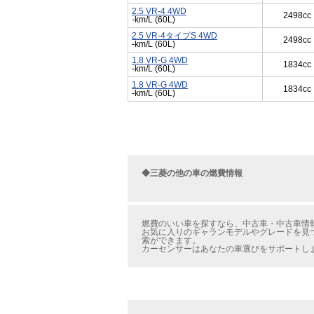
2.5 VR-4 4WD
2498cc
-km/L (60L)
2.5 VR-4タイプS 4WD
2498cc
-km/L (60L)
1.8 VR-G 4WD
1834cc
-km/L (60L)
1.8 VR-G 4WD
1834cc
-km/L (60L)
◆三菱の他の車の燃費情報
燃費のいい車を探すなら、中古車・中古車情報
お気に入りのギャランモデルやグレードを見つ
索ができます。
カーセンサーはあなたの車選びをサポートし