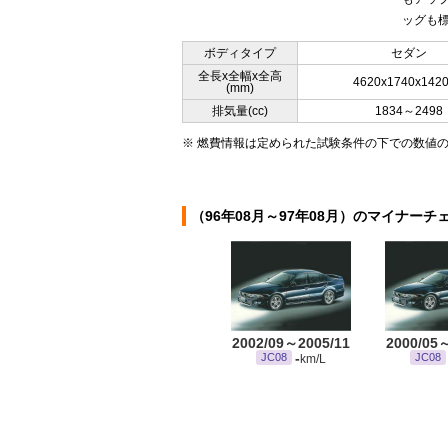
ッグも標準
ボディタイプ
セダン
全長x全幅x全高
4620x1740x142
(mm)
排気量(cc)
1834～2498
※ 燃費情報は定められた試験条件の下での数値
（96年08月～97年08月）のマイナーチ
2002/09～2005/11
2000/05
-
JC08
JC08
km/L