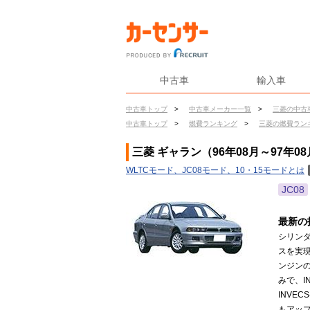
中古車
輸入車
中古車トップ
>
中古車メーカー一覧
>
三菱の中古
中古車トップ
>
燃費ランキング
>
三菱の燃費ラン
三菱 ギャラン（96年08月～97年0
WLTCモード、JC08モード、10・15モードとは
JC08
最新の
シリン
スを実現
ンジンの
みで、I
INVE
もアップ