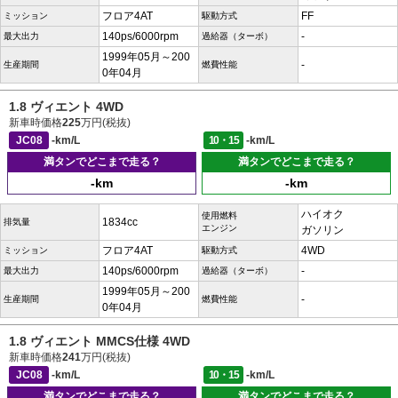
フロア4AT
FF
ミッション
駆動方式
140ps/6000rpm
-
最大出力
過給器（ターボ）
1999年05月～200
-
生産期間
燃費性能
0年04月
1.8 ヴィエント 4WD
新車時価格
225
万円(税抜)
JC08
-km/L
10・15
-km/L
満タンでどこまで走る？
満タンでどこまで走る？
-km
-km
ハイオク
使用燃料
1834cc
排気量
エンジン
ガソリン
フロア4AT
4WD
ミッション
駆動方式
140ps/6000rpm
-
最大出力
過給器（ターボ）
1999年05月～200
-
生産期間
燃費性能
0年04月
1.8 ヴィエント MMCS仕様 4WD
新車時価格
241
万円(税抜)
JC08
-km/L
10・15
-km/L
満タンでどこまで走る？
満タンでどこまで走る？