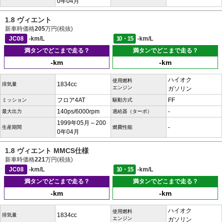
0年04月
1.8 ヴィエント
新車時価格
205
万円(税抜)
JC08
-km/L
10・15
-km/L
満タンでどこまで走る？
満タンでどこまで走る？
-km
-km
ハイオク
使用燃料
1834cc
排気量
エンジン
ガソリン
フロア4AT
FF
ミッション
駆動方式
140ps/6000rpm
-
最大出力
過給器（ターボ）
1999年05月～200
-
生産期間
燃費性能
0年04月
1.8 ヴィエント MMCS仕様
新車時価格
221
万円(税抜)
JC08
-km/L
10・15
-km/L
満タンでどこまで走る？
満タンでどこまで走る？
-km
-km
ハイオク
使用燃料
1834cc
排気量
エンジン
ガソリン