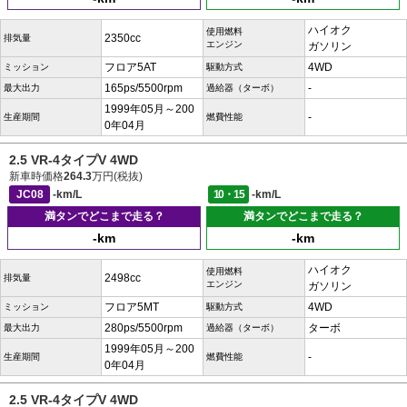
ハイオク
使用燃料
2350cc
排気量
エンジン
ガソリン
フロア5AT
4WD
ミッション
駆動方式
165ps/5500rpm
-
最大出力
過給器（ターボ）
1999年05月～200
-
生産期間
燃費性能
0年04月
2.5 VR-4タイプV 4WD
新車時価格
264.3
万円(税抜)
JC08
-km/L
10・15
-km/L
満タンでどこまで走る？
満タンでどこまで走る？
-km
-km
ハイオク
使用燃料
2498cc
排気量
エンジン
ガソリン
フロア5MT
4WD
ミッション
駆動方式
280ps/5500rpm
ターボ
最大出力
過給器（ターボ）
1999年05月～200
-
生産期間
燃費性能
0年04月
2.5 VR-4タイプV 4WD