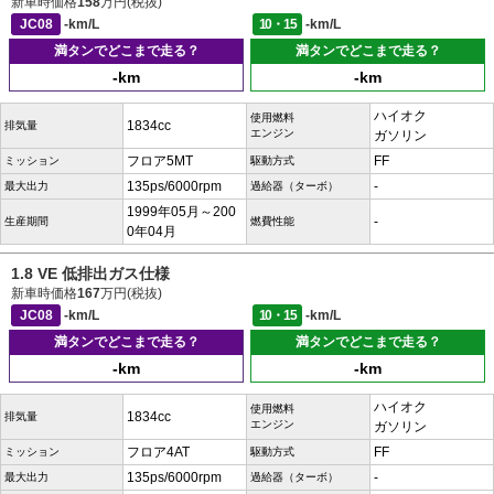
新車時価格
158
万円(税抜)
JC08
-km/L
10・15
-km/L
満タンでどこまで走る？
満タンでどこまで走る？
-km
-km
ハイオク
使用燃料
1834cc
排気量
エンジン
ガソリン
フロア5MT
FF
ミッション
駆動方式
135ps/6000rpm
-
最大出力
過給器（ターボ）
1999年05月～200
-
生産期間
燃費性能
0年04月
1.8 VE 低排出ガス仕様
新車時価格
167
万円(税抜)
JC08
-km/L
10・15
-km/L
満タンでどこまで走る？
満タンでどこまで走る？
-km
-km
ハイオク
使用燃料
1834cc
排気量
エンジン
ガソリン
フロア4AT
FF
ミッション
駆動方式
135ps/6000rpm
-
最大出力
過給器（ターボ）