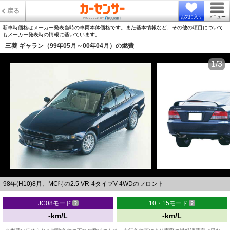
戻る
お気に入り
メニュー
新車時価格はメーカー発表当時の車両本体価格です。また基本情報など、その他の項目について
もメーカー発表時の情報に基いています。
三菱 ギャラン（99年05月～00年04月）の燃費
1/3
98年(H10)8月、MC時の2.5 VR-4タイプV 4WDのフロント
JC08モード
10・15モード
-km/L
-km/L