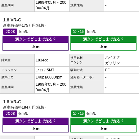
1999年05月～200
-
生産期間
燃費性能
0年04月
1.8 VR-G
新車時価格
175
万円(税抜)
JC08
-km/L
10・15
-km/L
満タンでどこまで走る？
満タンでどこまで走る？
-km
-km
ハイオク
使用燃料
1834cc
排気量
エンジン
ガソリン
フロア5MT
FF
ミッション
駆動方式
140ps/6000rpm
-
最大出力
過給器（ターボ）
1999年05月～200
-
生産期間
燃費性能
0年04月
1.8 VR-G
新車時価格
184
万円(税抜)
JC08
-km/L
10・15
-km/L
満タンでどこまで走る？
満タンでどこまで走る？
-km
-km