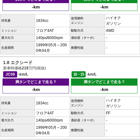
-km
-km
ハイオク
使用燃料
1834cc
排気量
エンジン
ガソリン
フロア4AT
4WD
ミッション
駆動方式
140ps/6000rpm
-
最大出力
過給器（ターボ）
1999年05月～200
-
生産期間
燃費性能
0年04月
1.8 エクシード
新車時価格
219
万円(税抜)
JC08
-km/L
10・15
-km/L
満タンでどこまで走る？
満タンでどこまで走る？
-km
-km
ハイオク
使用燃料
1834cc
排気量
エンジン
ガソリン
フロア4AT
FF
ミッション
駆動方式
140ps/6000rpm
-
最大出力
過給器（ターボ）
1999年05月～200
-
生産期間
燃費性能
0年04月