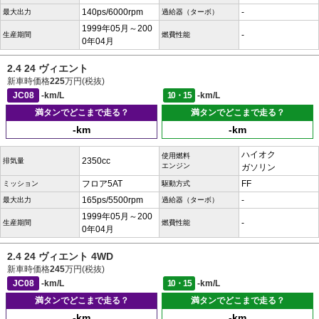
140ps/6000rpm
-
最大出力
過給器（ターボ）
1999年05月～200
-
生産期間
燃費性能
0年04月
2.4 24 ヴィエント
新車時価格
225
万円(税抜)
JC08
-km/L
10・15
-km/L
満タンでどこまで走る？
満タンでどこまで走る？
-km
-km
ハイオク
使用燃料
2350cc
排気量
エンジン
ガソリン
フロア5AT
FF
ミッション
駆動方式
165ps/5500rpm
-
最大出力
過給器（ターボ）
1999年05月～200
-
生産期間
燃費性能
0年04月
2.4 24 ヴィエント 4WD
新車時価格
245
万円(税抜)
JC08
-km/L
10・15
-km/L
満タンでどこまで走る？
満タンでどこまで走る？
-km
-km