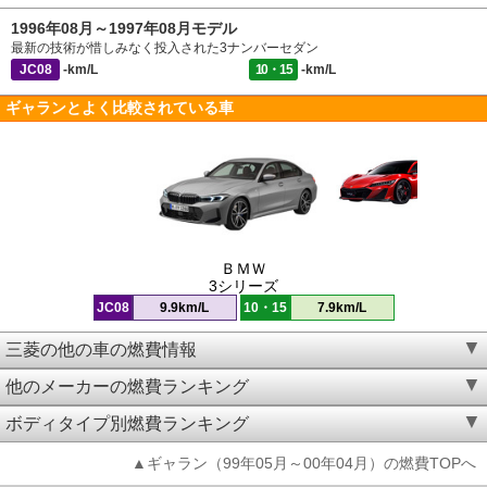
1996年08月～1997年08月モデル
最新の技術が惜しみなく投入された3ナンバーセダン
JC08
-km/L
10・15
-km/L
ギャランとよく比較されている車
ＢＭＷ
3シリーズ
JC08
9.9km/L
10・15
7.9km/L
三菱の他の車の燃費情報
他のメーカーの燃費ランキング
ボディタイプ別燃費ランキング
▲ギャラン（99年05月～00年04月）の燃費TOPへ