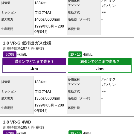
ハイオク
使用燃料
1834cc
排気量
エンジン
ガソリン
フロア4AT
FF
ミッション
駆動方式
140ps/6000rpm
-
最大出力
過給器（ターボ）
1999年05月～200
-
生産期間
燃費性能
0年04月
1.8 VR-G 低排出ガス仕様
新車時価格
187
万円(税抜)
JC08
-km/L
10・15
-km/L
満タンでどこまで走る？
満タンでどこまで走る？
-km
-km
ハイオク
使用燃料
1834cc
排気量
エンジン
ガソリン
フロア4AT
FF
ミッション
駆動方式
135ps/6000rpm
-
最大出力
過給器（ターボ）
1999年05月～200
-
生産期間
燃費性能
0年04月
1.8 VR-G 4WD
新車時価格
195
万円(税抜)
JC08
-km/L
10・15
-km/L