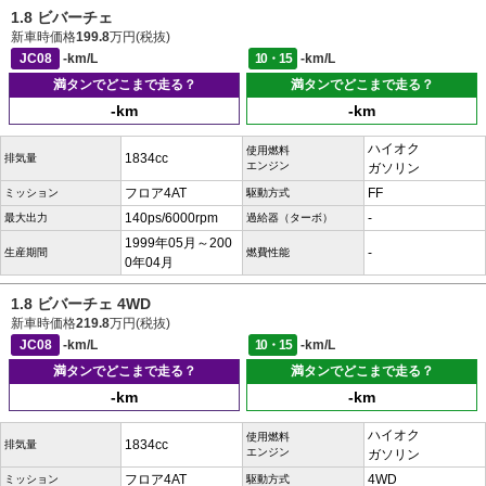
1.8 ビバーチェ
新車時価格
199.8
万円(税抜)
JC08
-km/L
10・15
-km/L
満タンでどこまで走る？
満タンでどこまで走る？
-km
-km
ハイオク
使用燃料
1834cc
排気量
エンジン
ガソリン
フロア4AT
FF
ミッション
駆動方式
140ps/6000rpm
-
最大出力
過給器（ターボ）
1999年05月～200
-
生産期間
燃費性能
0年04月
1.8 ビバーチェ 4WD
新車時価格
219.8
万円(税抜)
JC08
-km/L
10・15
-km/L
満タンでどこまで走る？
満タンでどこまで走る？
-km
-km
ハイオク
使用燃料
1834cc
排気量
エンジン
ガソリン
フロア4AT
4WD
ミッション
駆動方式