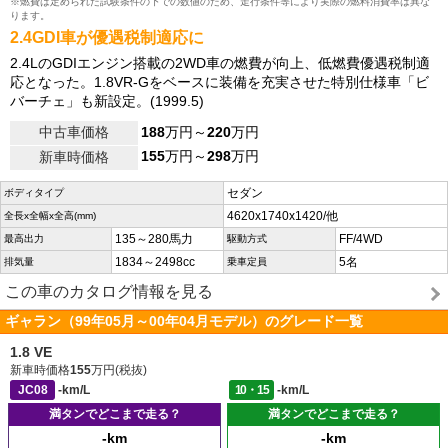
※燃費は定められた試験条件の下での数値のため、走行条件等により実際の燃料消費率は異な
ります。
2.4GDI車が優遇税制適応に
2.4LのGDIエンジン搭載の2WD車の燃費が向上、低燃費優遇税制適
応となった。1.8VR-Gをベースに装備を充実させた特別仕様車「ビ
バーチェ」も新設定。(1999.5)
中古車価格
188
万円～
220
万円
155
万円～
298
万円
新車時価格
セダン
ボディタイプ
4620x1740x1420/他
全長x全幅x全高(mm)
135～280馬力
FF/4WD
最高出力
駆動方式
1834～2498cc
5名
排気量
乗車定員
この車のカタログ情報を見る
ギャラン（99年05月～00年04月モデル）のグレード一覧
1.8 VE
新車時価格
155
万円(税抜)
JC08
-km/L
10・15
-km/L
満タンでどこまで走る？
満タンでどこまで走る？
-km
-km