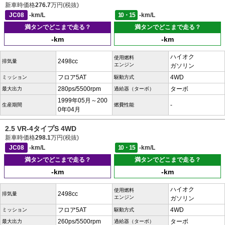
新車時価格
276.7
万円(税抜)
JC08
-km/L
10・15
-km/L
満タンでどこまで走る？
満タンでどこまで走る？
-km
-km
ハイオク
使用燃料
2498cc
排気量
エンジン
ガソリン
フロア5AT
4WD
ミッション
駆動方式
280ps/5500rpm
ターボ
最大出力
過給器（ターボ）
1999年05月～200
-
生産期間
燃費性能
0年04月
2.5 VR-4タイプS 4WD
新車時価格
298.1
万円(税抜)
JC08
-km/L
10・15
-km/L
満タンでどこまで走る？
満タンでどこまで走る？
-km
-km
ハイオク
使用燃料
2498cc
排気量
エンジン
ガソリン
フロア5AT
4WD
ミッション
駆動方式
260ps/5500rpm
ターボ
最大出力
過給器（ターボ）