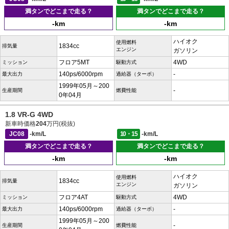
満タンでどこまで走る？
満タンでどこまで走る？
-km
-km
ハイオク
使用燃料
1834cc
排気量
エンジン
ガソリン
フロア5MT
4WD
ミッション
駆動方式
140ps/6000rpm
-
最大出力
過給器（ターボ）
1999年05月～200
-
生産期間
燃費性能
0年04月
1.8 VR-G 4WD
新車時価格
204
万円(税抜)
JC08
-km/L
10・15
-km/L
満タンでどこまで走る？
満タンでどこまで走る？
-km
-km
ハイオク
使用燃料
1834cc
排気量
エンジン
ガソリン
フロア4AT
4WD
ミッション
駆動方式
140ps/6000rpm
-
最大出力
過給器（ターボ）
1999年05月～200
-
生産期間
燃費性能