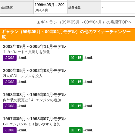
1999年05月～200
-
生産期間
燃費性能
0年04月
▲ギャラン（99年05月～00年04月）の燃費TOPへ
ギャラン（99年05月～00年04月モデル）の他のマイナーチェンジ一
覧
2002年09月～2005年11月モデル
主力グレードの足周りを強化
JC08
-km/L
10・15
-km/L
2000年05月～2002年08月モデル
2LのGDIエンジンを投入
JC08
-km/L
10・15
-km/L
1998年08月～1999年04月モデル
内外装の変更と2.4Lエンジンの追加
JC08
-km/L
10・15
-km/L
1997年09月～1998年07月モデル
GDIエンジンをより扱いやすく改良
JC08
-km/L
10・15
-km/L