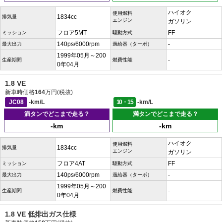
ハイオク
使用燃料
1834cc
排気量
エンジン
ガソリン
フロア5MT
FF
ミッション
駆動方式
140ps/6000rpm
-
最大出力
過給器（ターボ）
1999年05月～200
-
生産期間
燃費性能
0年04月
1.8 VE
新車時価格
164
万円(税抜)
JC08
-km/L
10・15
-km/L
満タンでどこまで走る？
満タンでどこまで走る？
-km
-km
ハイオク
使用燃料
1834cc
排気量
エンジン
ガソリン
フロア4AT
FF
ミッション
駆動方式
140ps/6000rpm
-
最大出力
過給器（ターボ）
1999年05月～200
-
生産期間
燃費性能
0年04月
1.8 VE 低排出ガス仕様