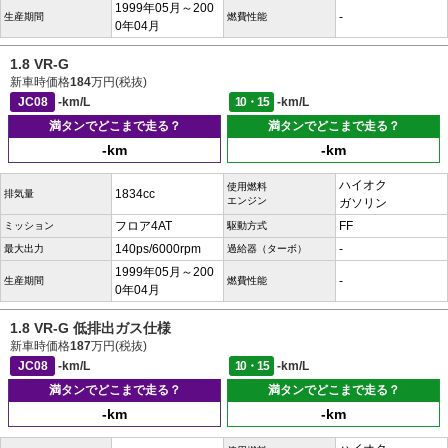
1999年05月～200
-
生産期間
燃費性能
0年04月
1.8 VR-G
新車時価格
184
万円(税抜)
JC08
-km/L
10・15
-km/L
満タンでどこまで走る？
満タンでどこまで走る？
-km
-km
ハイオク
使用燃料
1834cc
排気量
エンジン
ガソリン
フロア4AT
FF
ミッション
駆動方式
140ps/6000rpm
-
最大出力
過給器（ターボ）
1999年05月～200
-
生産期間
燃費性能
0年04月
1.8 VR-G 低排出ガス仕様
新車時価格
187
万円(税抜)
JC08
-km/L
10・15
-km/L
満タンでどこまで走る？
満タンでどこまで走る？
-km
-km