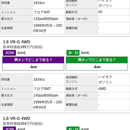
ハイオク
使用燃料
1834cc
排気量
エンジン
ガソリン
フロア4AT
FF
ミッション
駆動方式
135ps/6000rpm
-
最大出力
過給器（ターボ）
1999年05月～200
-
生産期間
燃費性能
0年04月
1.8 VR-G 4WD
新車時価格
195
万円(税抜)
JC08
-km/L
10・15
-km/L
満タンでどこまで走る？
満タンでどこまで走る？
-km
-km
ハイオク
使用燃料
1834cc
排気量
エンジン
ガソリン
フロア5MT
4WD
ミッション
駆動方式
140ps/6000rpm
-
最大出力
過給器（ターボ）
1999年05月～200
-
生産期間
燃費性能
0年04月
1.8 VR-G 4WD
新車時価格
204
万円(税抜)
JC08
-km/L
10・15
-km/L