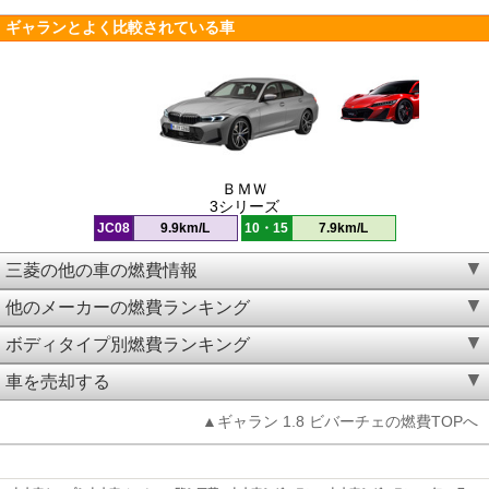
ギャランとよく比較されている車
ＢＭＷ
3シリーズ
JC08
9.9km/L
10・15
7.9km/L
三菱の他の車の燃費情報
他のメーカーの燃費ランキング
ボディタイプ別燃費ランキング
車を売却する
▲ギャラン 1.8 ビバーチェの燃費TOPへ