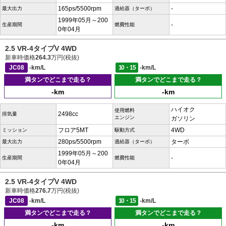
165ps/5500rpm
-
最大出力
過給器（ターボ）
1999年05月～200
-
生産期間
燃費性能
0年04月
2.5 VR-4タイプV 4WD
新車時価格
264.3
万円(税抜)
JC08
-km/L
10・15
-km/L
満タンでどこまで走る？
満タンでどこまで走る？
-km
-km
ハイオク
使用燃料
2498cc
排気量
エンジン
ガソリン
フロア5MT
4WD
ミッション
駆動方式
280ps/5500rpm
ターボ
最大出力
過給器（ターボ）
1999年05月～200
-
生産期間
燃費性能
0年04月
2.5 VR-4タイプV 4WD
新車時価格
276.7
万円(税抜)
JC08
-km/L
10・15
-km/L
満タンでどこまで走る？
満タンでどこまで走る？
-km
-km