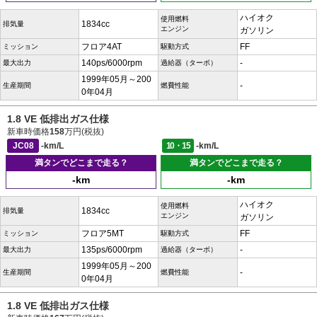
ハイオク
使用燃料
1834cc
排気量
エンジン
ガソリン
フロア4AT
FF
ミッション
駆動方式
140ps/6000rpm
-
最大出力
過給器（ターボ）
1999年05月～200
-
生産期間
燃費性能
0年04月
1.8 VE 低排出ガス仕様
新車時価格
158
万円(税抜)
JC08
-km/L
10・15
-km/L
満タンでどこまで走る？
満タンでどこまで走る？
-km
-km
ハイオク
使用燃料
1834cc
排気量
エンジン
ガソリン
フロア5MT
FF
ミッション
駆動方式
135ps/6000rpm
-
最大出力
過給器（ターボ）
1999年05月～200
-
生産期間
燃費性能
0年04月
1.8 VE 低排出ガス仕様