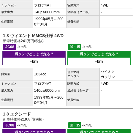
フロア4AT
4WD
ミッション
駆動方式
140ps/6000rpm
-
最大出力
過給器（ターボ）
1999年05月～200
-
生産期間
燃費性能
0年04月
1.8 ヴィエント MMCS仕様 4WD
新車時価格
241
万円(税抜)
JC08
-km/L
10・15
-km/L
満タンでどこまで走る？
満タンでどこまで走る？
-km
-km
ハイオク
使用燃料
1834cc
排気量
エンジン
ガソリン
フロア4AT
4WD
ミッション
駆動方式
140ps/6000rpm
-
最大出力
過給器（ターボ）
1999年05月～200
-
生産期間
燃費性能
0年04月
1.8 エクシード
新車時価格
219
万円(税抜)
JC08
-km/L
10・15
-km/L
満タンでどこまで走る？
満タンでどこまで走る？