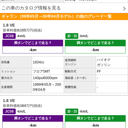
この車のカタログ情報を見る
ギャラン（99年05月～00年04月モデル）の他のグレード一覧
1.8 VE
新車時価格
155
万円(税抜)
JC08
-km/L
10・15
-km/L
満タンでどこまで走る？
満タンでどこまで走る？
-km
-km
ハイオク
使用燃料
1834cc
排気量
エンジン
ガソリン
フロア5MT
FF
ミッション
駆動方式
140ps/6000rpm
-
最大出力
過給器（ターボ）
1999年05月～200
-
生産期間
燃費性能
0年04月
1.8 VE
新車時価格
164
万円(税抜)
JC08
-km/L
10・15
-km/L
満タンでどこまで走る？
満タンでどこまで走る？
-km
-km