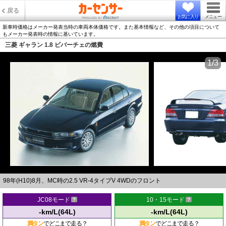
戻る
お気に入り
メニュー
新車時価格はメーカー発表当時の車両本体価格です。また基本情報など、その他の項目について
もメーカー発表時の情報に基いています。
三菱 ギャラン 1.8 ビバーチェの燃費
1/3
98年(H10)8月、MC時の2.5 VR-4タイプV 4WDのフロント
JC08モード
10・15モード
-km/L(64L)
-km/L(64L)
満タン
でどこまで走る？
満タン
でどこまで走る？