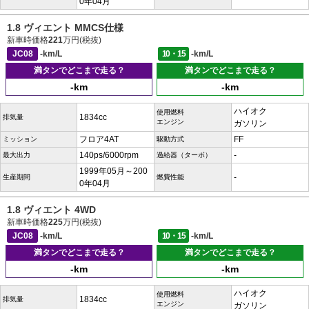
0年04月
1.8 ヴィエント MMCS仕様
新車時価格
221
万円(税抜)
JC08
-km/L
10・15
-km/L
満タンでどこまで走る？
満タンでどこまで走る？
-km
-km
ハイオク
使用燃料
1834cc
排気量
エンジン
ガソリン
フロア4AT
FF
ミッション
駆動方式
140ps/6000rpm
-
最大出力
過給器（ターボ）
1999年05月～200
-
生産期間
燃費性能
0年04月
1.8 ヴィエント 4WD
新車時価格
225
万円(税抜)
JC08
-km/L
10・15
-km/L
満タンでどこまで走る？
満タンでどこまで走る？
-km
-km
ハイオク
使用燃料
1834cc
排気量
エンジン
ガソリン