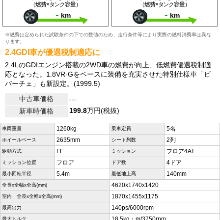
（燃費×タンク容量）
（燃費×タンク容量）
-
-
km
km
※燃費は定められた試験条件の下での数値のため、走行条件等により実際の燃料消費率は異な
ります。
2.4GDI車が優遇税制適応に
2.4LのGDIエンジン搭載の2WD車の燃費が向上、低燃費優遇税制適
応となった。1.8VR-Gをベースに装備を充実させた特別仕様車「ビ
バーチェ」も新設定。(1999.5)
中古車価格
---
199.8
万円(税抜)
新車時価格
1260kg
5名
車両重量
乗車定員
2635mm
2列
ホイールベース
シート列数
FF
フロア4AT
駆動方式
ミッション
フロア
4ドア
ミッション位置
ドア数
5.4m
140mm
最小回転半径
最低地上高
4620x1740x1420
全長x全幅x全高(mm)
1870x1455x1175
室内 全長x全幅x全高(mm)
140ps/6000rpm
最高出力
18.5kg・m/3750rpm
最大トルク