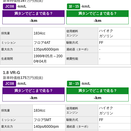
新車時価格
167
万円(税抜)
JC08
-km/L
10・15
-km/L
満タンでどこまで走る？
満タンでどこまで走る？
-km
-km
ハイオク
使用燃料
1834cc
排気量
エンジン
ガソリン
フロア4AT
FF
ミッション
駆動方式
135ps/6000rpm
-
最大出力
過給器（ターボ）
1999年05月～200
-
生産期間
燃費性能
0年04月
1.8 VR-G
新車時価格
175
万円(税抜)
JC08
-km/L
10・15
-km/L
満タンでどこまで走る？
満タンでどこまで走る？
-km
-km
ハイオク
使用燃料
1834cc
排気量
エンジン
ガソリン
フロア5MT
FF
ミッション
駆動方式
140ps/6000rpm
-
最大出力
過給器（ターボ）