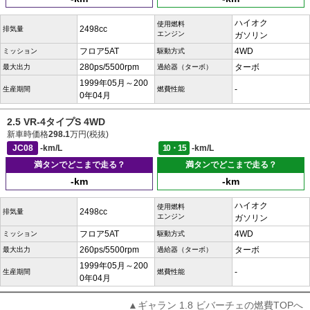
ハイオク
使用燃料
2498cc
排気量
エンジン
ガソリン
フロア5AT
4WD
ミッション
駆動方式
280ps/5500rpm
ターボ
最大出力
過給器（ターボ）
1999年05月～200
-
生産期間
燃費性能
0年04月
2.5 VR-4タイプS 4WD
新車時価格
298.1
万円(税抜)
JC08
-km/L
10・15
-km/L
満タンでどこまで走る？
満タンでどこまで走る？
-km
-km
ハイオク
使用燃料
2498cc
排気量
エンジン
ガソリン
フロア5AT
4WD
ミッション
駆動方式
260ps/5500rpm
ターボ
最大出力
過給器（ターボ）
1999年05月～200
-
生産期間
燃費性能
0年04月
▲ギャラン 1.8 ビバーチェの燃費TOPへ