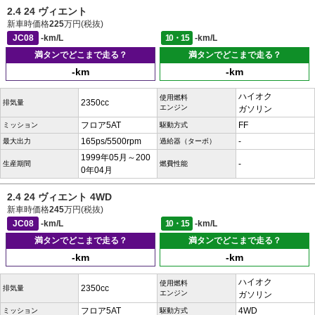
2.4 24 ヴィエント
新車時価格
225
万円(税抜)
JC08
-km/L
10・15
-km/L
満タンでどこまで走る？
満タンでどこまで走る？
-km
-km
ハイオク
使用燃料
2350cc
排気量
エンジン
ガソリン
フロア5AT
FF
ミッション
駆動方式
165ps/5500rpm
-
最大出力
過給器（ターボ）
1999年05月～200
-
生産期間
燃費性能
0年04月
2.4 24 ヴィエント 4WD
新車時価格
245
万円(税抜)
JC08
-km/L
10・15
-km/L
満タンでどこまで走る？
満タンでどこまで走る？
-km
-km
ハイオク
使用燃料
2350cc
排気量
エンジン
ガソリン
フロア5AT
4WD
ミッション
駆動方式