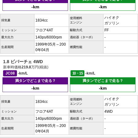
-km
-km
ハイオク
使用燃料
1834cc
排気量
エンジン
ガソリン
フロア4AT
FF
ミッション
駆動方式
140ps/6000rpm
-
最大出力
過給器（ターボ）
1999年05月～200
-
生産期間
燃費性能
0年04月
1.8 ビバーチェ 4WD
新車時価格
219.8
万円(税抜)
JC08
-km/L
10・15
-km/L
満タンでどこまで走る？
満タンでどこまで走る？
-km
-km
ハイオク
使用燃料
1834cc
排気量
エンジン
ガソリン
フロア4AT
4WD
ミッション
駆動方式
140ps/6000rpm
-
最大出力
過給器（ターボ）
1999年05月～200
-
生産期間
燃費性能
0年04月