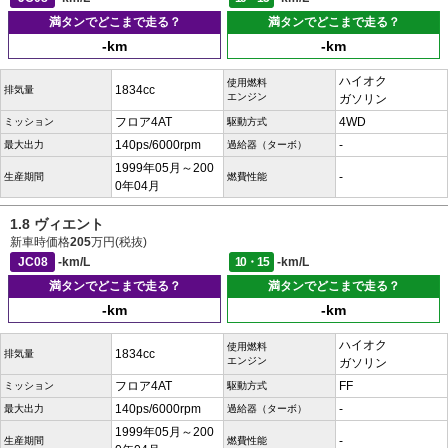
満タンでどこまで走る？
満タンでどこまで走る？
-km
-km
ハイオク
使用燃料
1834cc
排気量
エンジン
ガソリン
フロア4AT
4WD
ミッション
駆動方式
140ps/6000rpm
-
最大出力
過給器（ターボ）
1999年05月～200
-
生産期間
燃費性能
0年04月
1.8 ヴィエント
新車時価格
205
万円(税抜)
JC08
-km/L
10・15
-km/L
満タンでどこまで走る？
満タンでどこまで走る？
-km
-km
ハイオク
使用燃料
1834cc
排気量
エンジン
ガソリン
フロア4AT
FF
ミッション
駆動方式
140ps/6000rpm
-
最大出力
過給器（ターボ）
1999年05月～200
-
生産期間
燃費性能