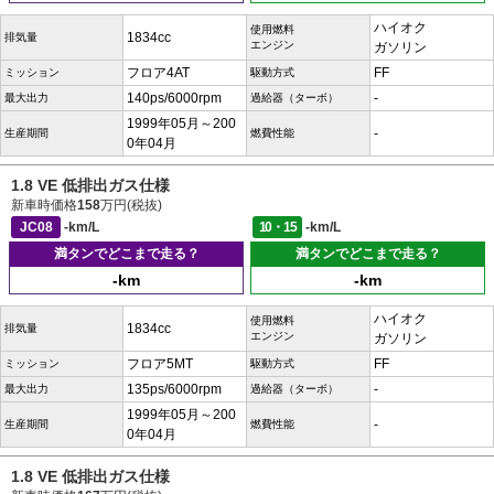
ハイオク
使用燃料
1834cc
排気量
エンジン
ガソリン
フロア4AT
FF
ミッション
駆動方式
140ps/6000rpm
-
最大出力
過給器（ターボ）
1999年05月～200
-
生産期間
燃費性能
0年04月
1.8 VE 低排出ガス仕様
新車時価格
158
万円(税抜)
JC08
-km/L
10・15
-km/L
満タンでどこまで走る？
満タンでどこまで走る？
-km
-km
ハイオク
使用燃料
1834cc
排気量
エンジン
ガソリン
フロア5MT
FF
ミッション
駆動方式
135ps/6000rpm
-
最大出力
過給器（ターボ）
1999年05月～200
-
生産期間
燃費性能
0年04月
1.8 VE 低排出ガス仕様