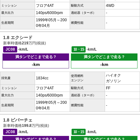
フロア4AT
4WD
ミッション
駆動方式
140ps/6000rpm
-
最大出力
過給器（ターボ）
1999年05月～200
-
生産期間
燃費性能
0年04月
1.8 エクシード
新車時価格
219
万円(税抜)
JC08
-km/L
10・15
-km/L
満タンでどこまで走る？
満タンでどこまで走る？
-km
-km
ハイオク
使用燃料
1834cc
排気量
エンジン
ガソリン
フロア4AT
FF
ミッション
駆動方式
140ps/6000rpm
-
最大出力
過給器（ターボ）
1999年05月～200
-
生産期間
燃費性能
0年04月
1.8 ビバーチェ
新車時価格
199.8
万円(税抜)
JC08
-km/L
10・15
-km/L
満タンでどこまで走る？
満タンでどこまで走る？