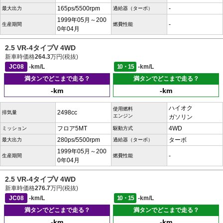
165ps/5500rpm
-
最大出力
過給器（ターボ）
1999年05月～200
-
生産期間
燃費性能
0年04月
2.5 VR-4タイプV 4WD
新車時価格
264.3
万円(税抜)
JC08
-km/L
10・15
-km/L
満タンでどこまで走る？
満タンでどこまで走る？
-km
-km
ハイオク
使用燃料
2498cc
排気量
エンジン
ガソリン
フロア5MT
4WD
ミッション
駆動方式
280ps/5500rpm
ターボ
最大出力
過給器（ターボ）
1999年05月～200
-
生産期間
燃費性能
0年04月
2.5 VR-4タイプV 4WD
新車時価格
276.7
万円(税抜)
JC08
-km/L
10・15
-km/L
満タンでどこまで走る？
満タンでどこまで走る？
-km
-km