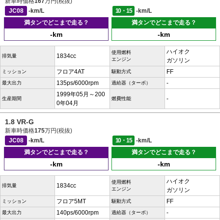
新車時価格
167
万円(税抜)
JC08
-km/L
10・15
-km/L
満タンでどこまで走る？
満タンでどこまで走る？
-km
-km
ハイオク
使用燃料
1834cc
排気量
エンジン
ガソリン
フロア4AT
FF
ミッション
駆動方式
135ps/6000rpm
-
最大出力
過給器（ターボ）
1999年05月～200
-
生産期間
燃費性能
0年04月
1.8 VR-G
新車時価格
175
万円(税抜)
JC08
-km/L
10・15
-km/L
満タンでどこまで走る？
満タンでどこまで走る？
-km
-km
ハイオク
使用燃料
1834cc
排気量
エンジン
ガソリン
フロア5MT
FF
ミッション
駆動方式
140ps/6000rpm
-
最大出力
過給器（ターボ）