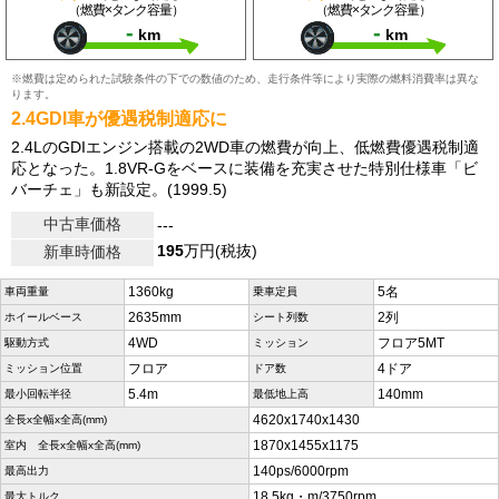
（燃費×タンク容量）
（燃費×タンク容量）
-
-
km
km
※燃費は定められた試験条件の下での数値のため、走行条件等により実際の燃料消費率は異な
ります。
2.4GDI車が優遇税制適応に
2.4LのGDIエンジン搭載の2WD車の燃費が向上、低燃費優遇税制適
応となった。1.8VR-Gをベースに装備を充実させた特別仕様車「ビ
バーチェ」も新設定。(1999.5)
中古車価格
---
195
万円(税抜)
新車時価格
1360kg
5名
車両重量
乗車定員
2635mm
2列
ホイールベース
シート列数
4WD
フロア5MT
駆動方式
ミッション
フロア
4ドア
ミッション位置
ドア数
5.4m
140mm
最小回転半径
最低地上高
4620x1740x1430
全長x全幅x全高(mm)
1870x1455x1175
室内 全長x全幅x全高(mm)
140ps/6000rpm
最高出力
18.5kg・m/3750rpm
最大トルク