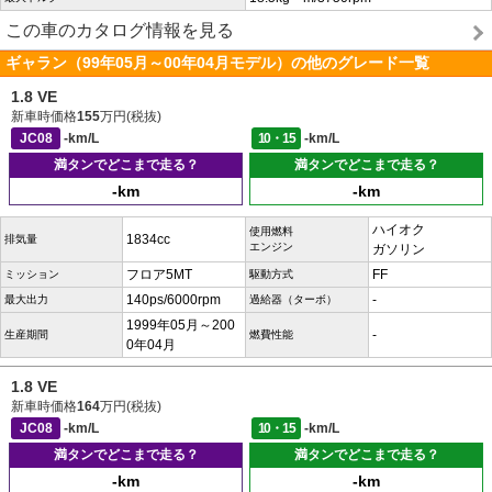
この車のカタログ情報を見る
ギャラン（99年05月～00年04月モデル）の他のグレード一覧
1.8 VE
新車時価格
155
万円(税抜)
JC08
-km/L
10・15
-km/L
満タンでどこまで走る？
満タンでどこまで走る？
-km
-km
ハイオク
使用燃料
1834cc
排気量
エンジン
ガソリン
フロア5MT
FF
ミッション
駆動方式
140ps/6000rpm
-
最大出力
過給器（ターボ）
1999年05月～200
-
生産期間
燃費性能
0年04月
1.8 VE
新車時価格
164
万円(税抜)
JC08
-km/L
10・15
-km/L
満タンでどこまで走る？
満タンでどこまで走る？
-km
-km