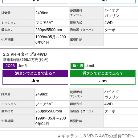
ハイオク
使用燃料
2498cc
排気量
エンジン
ガソリン
フロア5AT
4WD
ミッション
駆動方式
280ps/5500rpm
ターボ
最大出力
過給器（ターボ）
1999年05月～200
-
生産期間
燃費性能
0年04月
2.5 VR-4タイプS 4WD
新車時価格
298.1
万円(税抜)
JC08
-km/L
10・15
-km/L
満タンでどこまで走る？
満タンでどこまで走る？
-km
-km
ハイオク
使用燃料
2498cc
排気量
エンジン
ガソリン
フロア5AT
4WD
ミッション
駆動方式
260ps/5500rpm
ターボ
最大出力
過給器（ターボ）
1999年05月～200
-
生産期間
燃費性能
0年04月
▲ギャラン 1.8 VR-G 4WDの燃費TOPへ