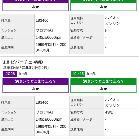
-km
-km
ハイオク
使用燃料
1834cc
排気量
エンジン
ガソリン
フロア4AT
FF
ミッション
駆動方式
140ps/6000rpm
-
最大出力
過給器（ターボ）
1999年05月～200
-
生産期間
燃費性能
0年04月
1.8 ビバーチェ 4WD
新車時価格
219.8
万円(税抜)
JC08
-km/L
10・15
-km/L
満タンでどこまで走る？
満タンでどこまで走る？
-km
-km
ハイオク
使用燃料
1834cc
排気量
エンジン
ガソリン
フロア4AT
4WD
ミッション
駆動方式
140ps/6000rpm
-
最大出力
過給器（ターボ）
1999年05月～200
-
生産期間
燃費性能
0年04月