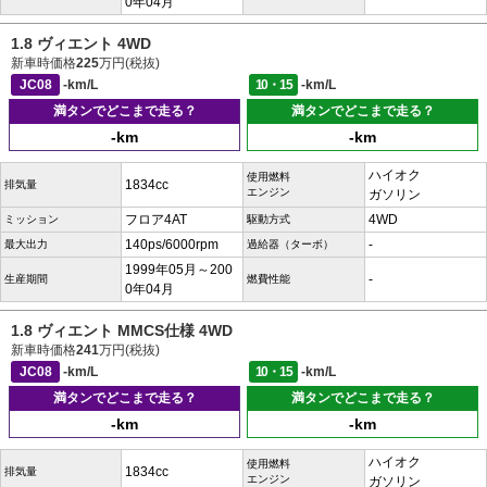
0年04月
1.8 ヴィエント 4WD
新車時価格
225
万円(税抜)
JC08
-km/L
10・15
-km/L
満タンでどこまで走る？
満タンでどこまで走る？
-km
-km
ハイオク
使用燃料
1834cc
排気量
エンジン
ガソリン
フロア4AT
4WD
ミッション
駆動方式
140ps/6000rpm
-
最大出力
過給器（ターボ）
1999年05月～200
-
生産期間
燃費性能
0年04月
1.8 ヴィエント MMCS仕様 4WD
新車時価格
241
万円(税抜)
JC08
-km/L
10・15
-km/L
満タンでどこまで走る？
満タンでどこまで走る？
-km
-km
ハイオク
使用燃料
1834cc
排気量
エンジン
ガソリン