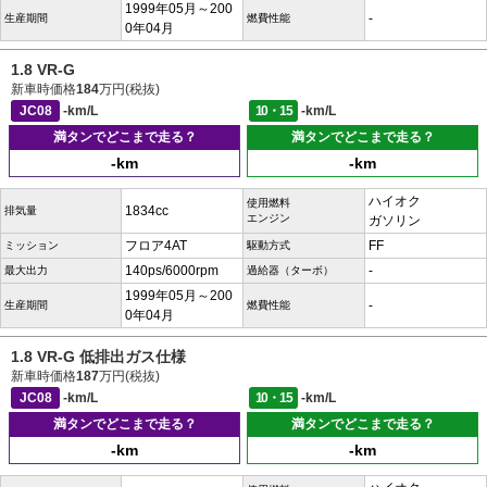
1999年05月～200
-
生産期間
燃費性能
0年04月
1.8 VR-G
新車時価格
184
万円(税抜)
JC08
-km/L
10・15
-km/L
満タンでどこまで走る？
満タンでどこまで走る？
-km
-km
ハイオク
使用燃料
1834cc
排気量
エンジン
ガソリン
フロア4AT
FF
ミッション
駆動方式
140ps/6000rpm
-
最大出力
過給器（ターボ）
1999年05月～200
-
生産期間
燃費性能
0年04月
1.8 VR-G 低排出ガス仕様
新車時価格
187
万円(税抜)
JC08
-km/L
10・15
-km/L
満タンでどこまで走る？
満タンでどこまで走る？
-km
-km