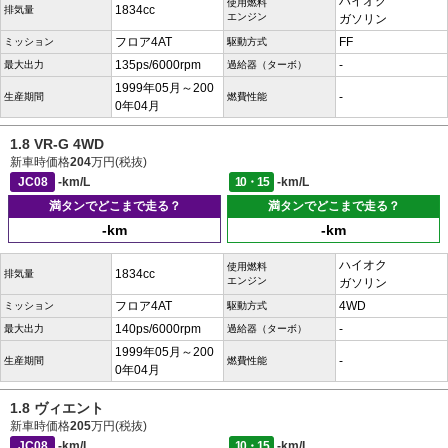
ハイオク
使用燃料
1834cc
排気量
エンジン
ガソリン
フロア4AT
FF
ミッション
駆動方式
135ps/6000rpm
-
最大出力
過給器（ターボ）
1999年05月～200
-
生産期間
燃費性能
0年04月
1.8 VR-G 4WD
新車時価格
204
万円(税抜)
JC08
-km/L
10・15
-km/L
満タンでどこまで走る？
満タンでどこまで走る？
-km
-km
ハイオク
使用燃料
1834cc
排気量
エンジン
ガソリン
フロア4AT
4WD
ミッション
駆動方式
140ps/6000rpm
-
最大出力
過給器（ターボ）
1999年05月～200
-
生産期間
燃費性能
0年04月
1.8 ヴィエント
新車時価格
205
万円(税抜)
JC08
-km/L
10・15
-km/L