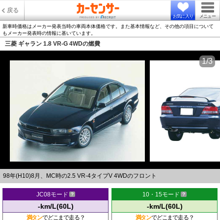
戻る
お気に入り
メニュー
新車時価格はメーカー発表当時の車両本体価格です。また基本情報など、その他の項目について
もメーカー発表時の情報に基いています。
三菱 ギャラン 1.8 VR-G 4WDの燃費
1/3
98年(H10)8月、MC時の2.5 VR-4タイプV 4WDのフロント
JC08モード
10・15モード
-km/L(60L)
-km/L(60L)
満タン
でどこまで走る？
満タン
でどこまで走る？