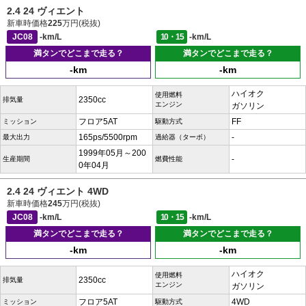
2.4 24 ヴィエント
新車時価格
225
万円(税抜)
JC08
-km/L
10・15
-km/L
満タンでどこまで走る？
満タンでどこまで走る？
-km
-km
ハイオク
使用燃料
2350cc
排気量
エンジン
ガソリン
フロア5AT
FF
ミッション
駆動方式
165ps/5500rpm
-
最大出力
過給器（ターボ）
1999年05月～200
-
生産期間
燃費性能
0年04月
2.4 24 ヴィエント 4WD
新車時価格
245
万円(税抜)
JC08
-km/L
10・15
-km/L
満タンでどこまで走る？
満タンでどこまで走る？
-km
-km
ハイオク
使用燃料
2350cc
排気量
エンジン
ガソリン
フロア5AT
4WD
ミッション
駆動方式