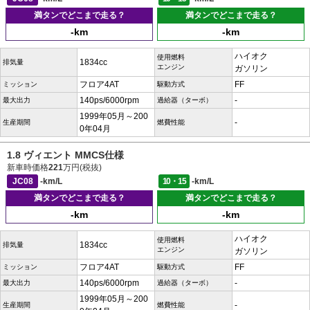
満タンでどこまで走る？
満タンでどこまで走る？
-km
-km
ハイオク
使用燃料
1834cc
排気量
エンジン
ガソリン
フロア4AT
FF
ミッション
駆動方式
140ps/6000rpm
-
最大出力
過給器（ターボ）
1999年05月～200
-
生産期間
燃費性能
0年04月
1.8 ヴィエント MMCS仕様
新車時価格
221
万円(税抜)
JC08
-km/L
10・15
-km/L
満タンでどこまで走る？
満タンでどこまで走る？
-km
-km
ハイオク
使用燃料
1834cc
排気量
エンジン
ガソリン
フロア4AT
FF
ミッション
駆動方式
140ps/6000rpm
-
最大出力
過給器（ターボ）
1999年05月～200
-
生産期間
燃費性能