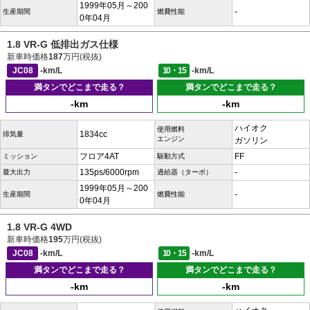
1999年05月～200
-
生産期間
燃費性能
0年04月
1.8 VR-G 低排出ガス仕様
新車時価格
187
万円(税抜)
JC08
-km/L
10・15
-km/L
満タンでどこまで走る？
満タンでどこまで走る？
-km
-km
ハイオク
使用燃料
1834cc
排気量
エンジン
ガソリン
フロア4AT
FF
ミッション
駆動方式
135ps/6000rpm
-
最大出力
過給器（ターボ）
1999年05月～200
-
生産期間
燃費性能
0年04月
1.8 VR-G 4WD
新車時価格
195
万円(税抜)
JC08
-km/L
10・15
-km/L
満タンでどこまで走る？
満タンでどこまで走る？
-km
-km