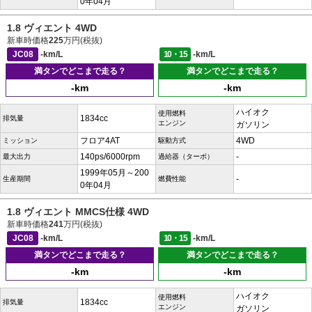
0年04月
1.8 ヴィエント 4WD
新車時価格
225
万円(税抜)
JC08
-km/L
10・15
-km/L
満タンでどこまで走る？
満タンでどこまで走る？
-km
-km
ハイオク
使用燃料
1834cc
排気量
エンジン
ガソリン
フロア4AT
4WD
ミッション
駆動方式
140ps/6000rpm
-
最大出力
過給器（ターボ）
1999年05月～200
-
生産期間
燃費性能
0年04月
1.8 ヴィエント MMCS仕様 4WD
新車時価格
241
万円(税抜)
JC08
-km/L
10・15
-km/L
満タンでどこまで走る？
満タンでどこまで走る？
-km
-km
ハイオク
使用燃料
1834cc
排気量
エンジン
ガソリン