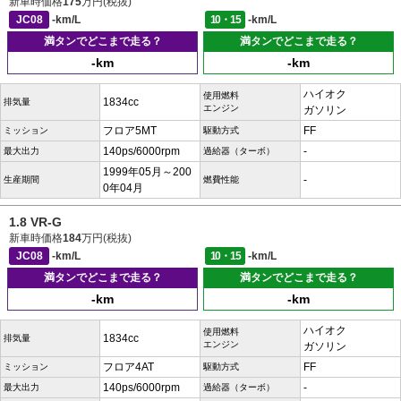
新車時価格
175
万円(税抜)
JC08
-km/L
10・15
-km/L
満タンでどこまで走る？
満タンでどこまで走る？
-km
-km
ハイオク
使用燃料
1834cc
排気量
エンジン
ガソリン
フロア5MT
FF
ミッション
駆動方式
140ps/6000rpm
-
最大出力
過給器（ターボ）
1999年05月～200
-
生産期間
燃費性能
0年04月
1.8 VR-G
新車時価格
184
万円(税抜)
JC08
-km/L
10・15
-km/L
満タンでどこまで走る？
満タンでどこまで走る？
-km
-km
ハイオク
使用燃料
1834cc
排気量
エンジン
ガソリン
フロア4AT
FF
ミッション
駆動方式
140ps/6000rpm
-
最大出力
過給器（ターボ）