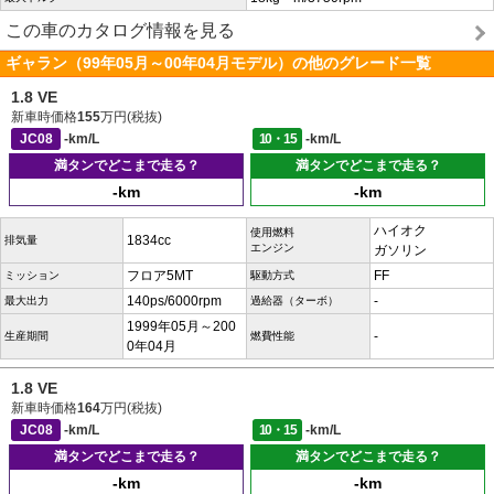
この車のカタログ情報を見る
ギャラン（99年05月～00年04月モデル）の他のグレード一覧
1.8 VE
新車時価格
155
万円(税抜)
JC08
-km/L
10・15
-km/L
満タンでどこまで走る？
満タンでどこまで走る？
-km
-km
ハイオク
使用燃料
1834cc
排気量
エンジン
ガソリン
フロア5MT
FF
ミッション
駆動方式
140ps/6000rpm
-
最大出力
過給器（ターボ）
1999年05月～200
-
生産期間
燃費性能
0年04月
1.8 VE
新車時価格
164
万円(税抜)
JC08
-km/L
10・15
-km/L
満タンでどこまで走る？
満タンでどこまで走る？
-km
-km