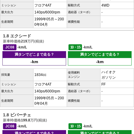
フロア4AT
4WD
ミッション
駆動方式
140ps/6000rpm
-
最大出力
過給器（ターボ）
1999年05月～200
-
生産期間
燃費性能
0年04月
1.8 エクシード
新車時価格
219
万円(税抜)
JC08
-km/L
10・15
-km/L
満タンでどこまで走る？
満タンでどこまで走る？
-km
-km
ハイオク
使用燃料
1834cc
排気量
エンジン
ガソリン
フロア4AT
FF
ミッション
駆動方式
140ps/6000rpm
-
最大出力
過給器（ターボ）
1999年05月～200
-
生産期間
燃費性能
0年04月
1.8 ビバーチェ
新車時価格
199.8
万円(税抜)
JC08
-km/L
10・15
-km/L
満タンでどこまで走る？
満タンでどこまで走る？