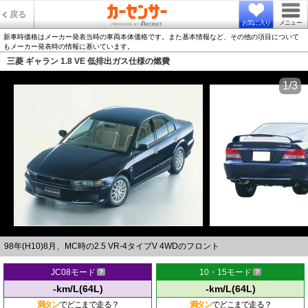
戻る
お気に入り
メニュー
新車時価格はメーカー発表当時の車両本体価格です。また基本情報など、その他の項目について
もメーカー発表時の情報に基いています。
三菱 ギャラン 1.8 VE 低排出ガス仕様の燃費
1/3
98年(H10)8月、MC時の2.5 VR-4タイプV 4WDのフロント
JC08モード
10・15モード
-km/L(64L)
-km/L(64L)
満タン
でどこまで走る？
満タン
でどこまで走る？