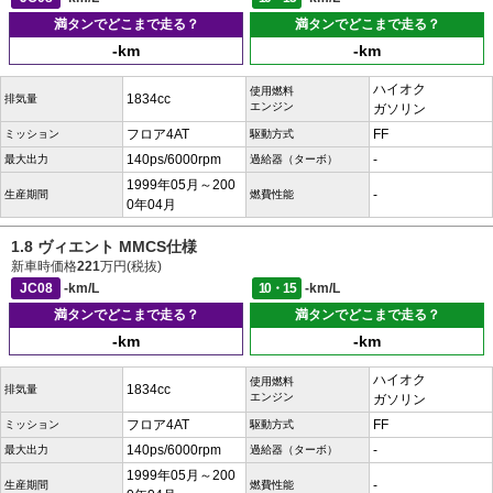
満タンでどこまで走る？
満タンでどこまで走る？
-km
-km
ハイオク
使用燃料
1834cc
排気量
エンジン
ガソリン
フロア4AT
FF
ミッション
駆動方式
140ps/6000rpm
-
最大出力
過給器（ターボ）
1999年05月～200
-
生産期間
燃費性能
0年04月
1.8 ヴィエント MMCS仕様
新車時価格
221
万円(税抜)
JC08
-km/L
10・15
-km/L
満タンでどこまで走る？
満タンでどこまで走る？
-km
-km
ハイオク
使用燃料
1834cc
排気量
エンジン
ガソリン
フロア4AT
FF
ミッション
駆動方式
140ps/6000rpm
-
最大出力
過給器（ターボ）
1999年05月～200
-
生産期間
燃費性能