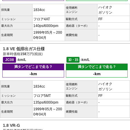
ハイオク
使用燃料
1834cc
排気量
エンジン
ガソリン
フロア4AT
FF
ミッション
駆動方式
140ps/6000rpm
-
最大出力
過給器（ターボ）
1999年05月～200
-
生産期間
燃費性能
0年04月
1.8 VE 低排出ガス仕様
新車時価格
158
万円(税抜)
JC08
-km/L
10・15
-km/L
満タンでどこまで走る？
満タンでどこまで走る？
-km
-km
ハイオク
使用燃料
1834cc
排気量
エンジン
ガソリン
フロア5MT
FF
ミッション
駆動方式
135ps/6000rpm
-
最大出力
過給器（ターボ）
1999年05月～200
-
生産期間
燃費性能
0年04月
1.8 VR-G