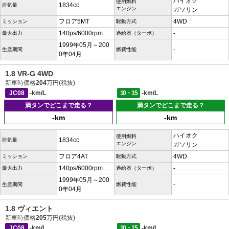
ハイオク
使用燃料
1834cc
排気量
エンジン
ガソリン
フロア5MT
4WD
ミッション
駆動方式
140ps/6000rpm
-
最大出力
過給器（ターボ）
1999年05月～200
-
生産期間
燃費性能
0年04月
1.8 VR-G 4WD
新車時価格
204
万円(税抜)
JC08
-km/L
10・15
-km/L
満タンでどこまで走る？
満タンでどこまで走る？
-km
-km
ハイオク
使用燃料
1834cc
排気量
エンジン
ガソリン
フロア4AT
4WD
ミッション
駆動方式
140ps/6000rpm
-
最大出力
過給器（ターボ）
1999年05月～200
-
生産期間
燃費性能
0年04月
1.8 ヴィエント
新車時価格
205
万円(税抜)
JC08
-km/L
10・15
-km/L