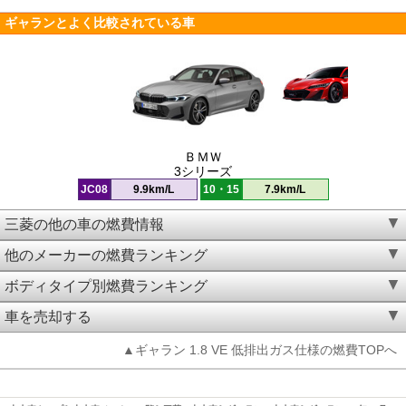
ギャランとよく比較されている車
ＢＭＷ
3シリーズ
JC08
9.9km/L
10・15
7.9km/L
三菱の他の車の燃費情報
他のメーカーの燃費ランキング
ボディタイプ別燃費ランキング
車を売却する
▲ギャラン 1.8 VE 低排出ガス仕様の燃費TOPへ