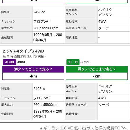
ハイオク
使用燃料
2498cc
排気量
エンジン
ガソリン
フロア5AT
4WD
ミッション
駆動方式
280ps/5500rpm
ターボ
最大出力
過給器（ターボ）
1999年05月～200
-
生産期間
燃費性能
0年04月
2.5 VR-4タイプS 4WD
新車時価格
298.1
万円(税抜)
JC08
-km/L
10・15
-km/L
満タンでどこまで走る？
満タンでどこまで走る？
-km
-km
ハイオク
使用燃料
2498cc
排気量
エンジン
ガソリン
フロア5AT
4WD
ミッション
駆動方式
260ps/5500rpm
ターボ
最大出力
過給器（ターボ）
1999年05月～200
-
生産期間
燃費性能
0年04月
▲ギャラン 1.8 VE 低排出ガス仕様の燃費TOPへ