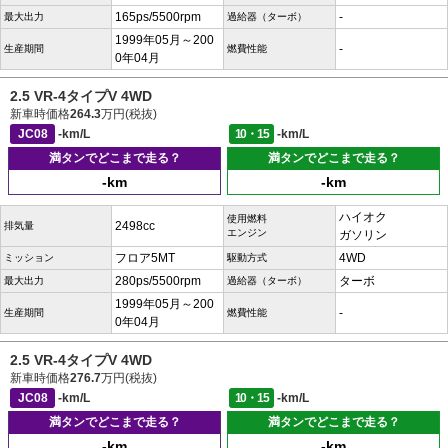
165ps/5500rpm
-
最大出力
過給器（ターボ）
1999年05月～200
-
生産期間
燃費性能
0年04月
2.5 VR-4タイプV 4WD
新車時価格
264.3
万円(税抜)
JC08
-km/L
10・15
-km/L
満タンでどこまで走る？
満タンでどこまで走る？
-km
-km
ハイオク
使用燃料
2498cc
排気量
エンジン
ガソリン
フロア5MT
4WD
ミッション
駆動方式
280ps/5500rpm
ターボ
最大出力
過給器（ターボ）
1999年05月～200
-
生産期間
燃費性能
0年04月
2.5 VR-4タイプV 4WD
新車時価格
276.7
万円(税抜)
JC08
-km/L
10・15
-km/L
満タンでどこまで走る？
満タンでどこまで走る？
-km
-km