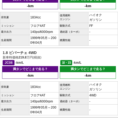
-km
-km
ハイオク
使用燃料
1834cc
排気量
エンジン
ガソリン
フロア4AT
FF
ミッション
駆動方式
140ps/6000rpm
-
最大出力
過給器（ターボ）
1999年05月～200
-
生産期間
燃費性能
0年04月
1.8 ビバーチェ 4WD
新車時価格
219.8
万円(税抜)
JC08
-km/L
10・15
-km/L
満タンでどこまで走る？
満タンでどこまで走る？
-km
-km
ハイオク
使用燃料
1834cc
排気量
エンジン
ガソリン
フロア4AT
4WD
ミッション
駆動方式
140ps/6000rpm
-
最大出力
過給器（ターボ）
1999年05月～200
-
生産期間
燃費性能
0年04月