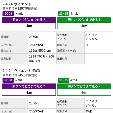
2.4 24 ヴィエント
新車時価格
225
万円(税抜)
JC08
-km/L
10・15
-km/L
満タンでどこまで走る？
満タンでどこまで走る？
-km
-km
ハイオク
使用燃料
2350cc
排気量
エンジン
ガソリン
フロア5AT
FF
ミッション
駆動方式
165ps/5500rpm
-
最大出力
過給器（ターボ）
1999年05月～200
-
生産期間
燃費性能
0年04月
2.4 24 ヴィエント 4WD
新車時価格
245
万円(税抜)
JC08
-km/L
10・15
-km/L
満タンでどこまで走る？
満タンでどこまで走る？
-km
-km
ハイオク
使用燃料
2350cc
排気量
エンジン
ガソリン
フロア5AT
4WD
ミッション
駆動方式