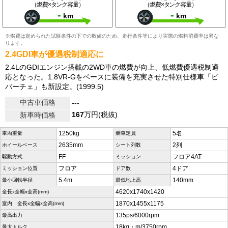
（燃費×タンク容量）
（燃費×タンク容量）
-
-
km
km
※燃費は定められた試験条件の下での数値のため、走行条件等により実際の燃料消費率は異な
ります。
2.4GDI車が優遇税制適応に
2.4LのGDIエンジン搭載の2WD車の燃費が向上、低燃費優遇税制適
応となった。1.8VR-Gをベースに装備を充実させた特別仕様車「ビ
バーチェ」も新設定。(1999.5)
中古車価格
---
167
万円(税抜)
新車時価格
1250kg
5名
車両重量
乗車定員
2635mm
2列
ホイールベース
シート列数
FF
フロア4AT
駆動方式
ミッション
フロア
4ドア
ミッション位置
ドア数
5.4m
140mm
最小回転半径
最低地上高
4620x1740x1420
全長x全幅x全高(mm)
1870x1455x1175
室内 全長x全幅x全高(mm)
135ps/6000rpm
最高出力
18kg・m/3750rpm
最大トルク