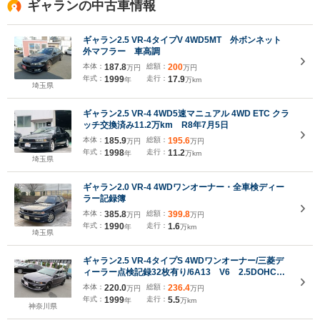
ギャランの中古車情報
ギャラン2.5 VR-4タイプV 4WD5MT 外ボンネット
外マフラー 車高調
本体：
187.8
総額：
200
万円
万円
年式：
1999
走行：
17.9
年
万km
埼玉県
ギャラン2.5 VR-4 4WD5速マニュアル 4WD ETC クラ
ッチ交換済み11.2万km R8年7月5日
本体：
185.9
総額：
195.6
万円
万円
年式：
1998
走行：
11.2
年
万km
埼玉県
ギャラン2.0 VR-4 4WDワンオーナー・全車検ディー
ラー記録簿
本体：
385.8
総額：
399.8
万円
万円
年式：
1990
走行：
1.6
年
万km
埼玉県
ギャラン2.5 VR-4タイプS 4WDワンオーナー/三菱デ
ィーラー点検記録32枚有り/6A13 V6 2.5DOHCツ
インターボエンジン/280PS/フレアホイルアーチ/キー
本体：
220.0
総額：
236.4
万円
万円
レスキー/スペアキー/ウエッズスポーツSA10R18イン
年式：
1999
走行：
5.5
年
万km
チアルミ
神奈川県