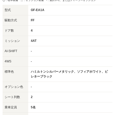
◯：標準装備 △：オプション装備
-：選択不可、またはディーラーオプション
型式
GF-EA1A
駆動方式
FF
ドア数
4
ミッション
4AT
AI-SHIFT
-
4WS
-
標準色
ハミルトンシルバーメタリック、ソフィアホワイト、ピ
レネーブラック
オプション色
-
シート列数
2
乗車定員
5名