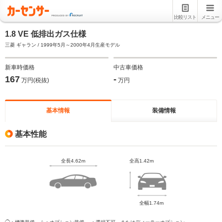
比較リスト
メニュー
1.8 VE 低排出ガス仕様
三菱 ギャラン / 1999年5月～2000年4月生産モデル
新車時価格
中古車価格
167
-
万円(税抜)
万円
基本情報
装備情報
基本性能
全長4.62m
全高1.42m
全幅1.74m