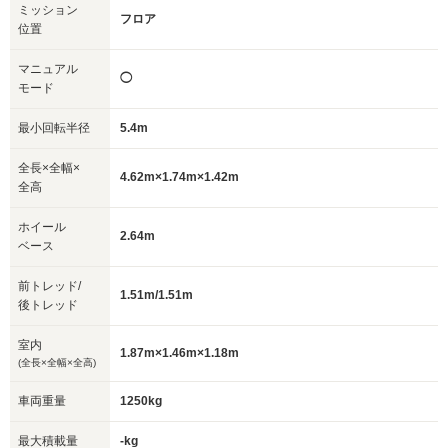
ミッション
フロア
位置
マニュアル
◯
モード
最小回転半径
5.4m
全長×全幅×
4.62m×1.74m×1.42m
全高
ホイール
2.64m
ベース
前トレッド/
1.51m/1.51m
後トレッド
室内
1.87m×1.46m×1.18m
(全長×全幅×全高)
車両重量
1250kg
最大積載量
-kg