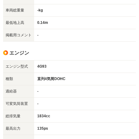
車両総重量
-kg
最低地上高
0.14m
掲載用コメント
-
エンジン
エンジン型式
4G93
種類
直列4気筒DOHC
過給器
-
可変気筒装置
-
総排気量
1834cc
最高出力
135ps