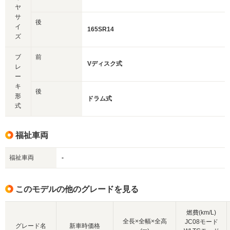
ヤ
サ
後
イ
165SR14
ズ
ブ
前
Vディスク式
レ
ー
キ
後
形
ドラム式
式
福祉車両
福祉車両
-
このモデルの他のグレードを見る
燃費(km/L)
全長×全幅×全高
JC08モード
グレード名
新車時価格