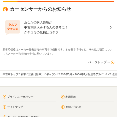
カーセンサーからのお知らせ
あなたの購入経験が
中古車購入をする人の参考に！
クチコミの投稿はコチラ！
新車時価格はメーカー発表当時の車両本体価格です。また基本情報など、その他の項目につい
てもメーカー発表時の情報に基いています。
ページトップへ
中古車トップ
新車
三菱（新車）
ギャラン
1999年5月～2000年4月生産モデル
1.8 VE 
プライバシーポリシー
利用規約
サイトマップ
お問い合わせ