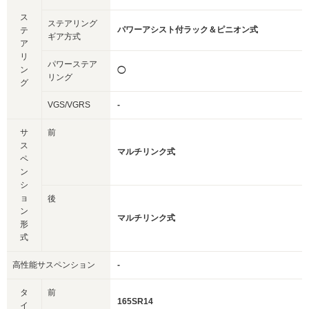
ス
ステアリング
パワーアシスト付ラック＆ピニオン式
テ
ギア方式
ア
リ
パワーステア
ン
◯
リング
グ
VGS/VGRS
-
サ
前
ス
マルチリンク式
ペ
ン
シ
ョ
後
ン
マルチリンク式
形
式
高性能サスペンション
-
タ
前
165SR14
イ