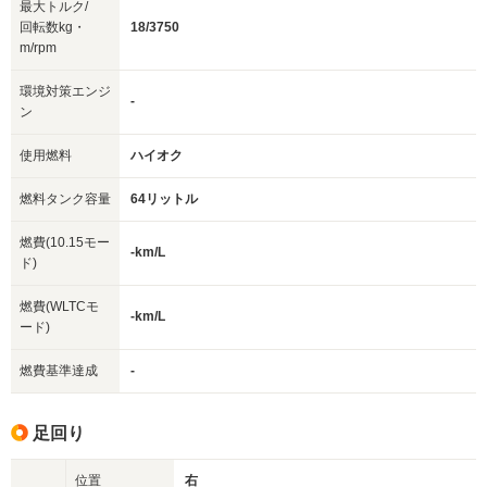
最大トルク/
回転数kg・
18/3750
m/rpm
環境対策エンジ
-
ン
使用燃料
ハイオク
燃料タンク容量
64リットル
燃費(10.15モー
-km/L
ド)
燃費(WLTCモ
-km/L
ード)
燃費基準達成
-
足回り
位置
右