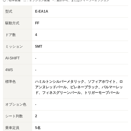
◯：標準装備 △：オプション装備
-：選択不可、またはディーラーオプション
型式
E-EA1A
駆動方式
FF
ドア数
4
ミッション
5MT
AI-SHIFT
-
4WS
-
標準色
ハミルトンシルバーメタリック、ソフィアホワイト、ロ
アンヌレッドパール、ピレネーブラック、パルマーレッ
ド、フィネスグリーンパール、トリガーモーブパール
オプション色
-
シート列数
2
乗車定員
5名