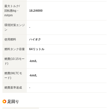
最大トルク/
回転数kg・
18.2/4000
m/rpm
環境対策エンジ
-
ン
使用燃料
ハイオク
燃料タンク容量
64リットル
燃費(10.15モー
-km/L
ド)
燃費(WLTCモ
-km/L
ード)
燃費基準達成
-
足回り