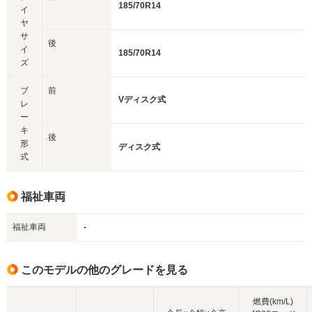
185/70R14
イ
ヤ
サ
後
イ
185/70R14
ズ
ブ
前
Vディスク式
レ
ー
キ
後
形
ディスク式
式
福祉車両
福祉車両
-
このモデルの他のグレードを見る
燃費(km/L)