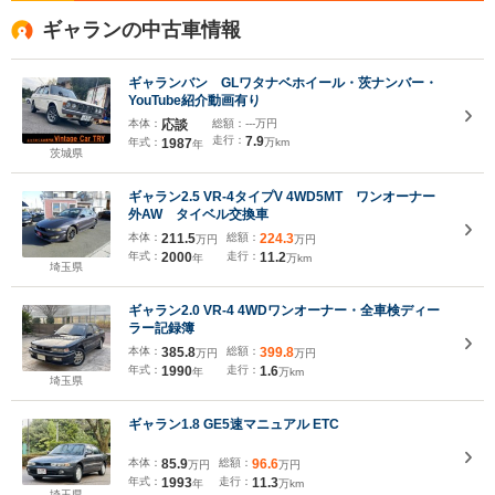
ギャランの中古車情報
ギャランバン GLワタナベホイール・茨ナンバー・
YouTube紹介動画有り
本体：
応談
総額：
---万円
走行：
7.9
年式：
1987
万km
年
茨城県
ギャラン2.5 VR-4タイプV 4WD5MT ワンオーナー
外AW タイベル交換車
本体：
211.5
総額：
224.3
万円
万円
年式：
2000
走行：
11.2
年
万km
埼玉県
ギャラン2.0 VR-4 4WDワンオーナー・全車検ディー
ラー記録簿
本体：
385.8
総額：
399.8
万円
万円
年式：
1990
走行：
1.6
年
万km
埼玉県
ギャラン1.8 GE5速マニュアル ETC
本体：
85.9
総額：
96.6
万円
万円
年式：
1993
走行：
11.3
年
万km
埼玉県