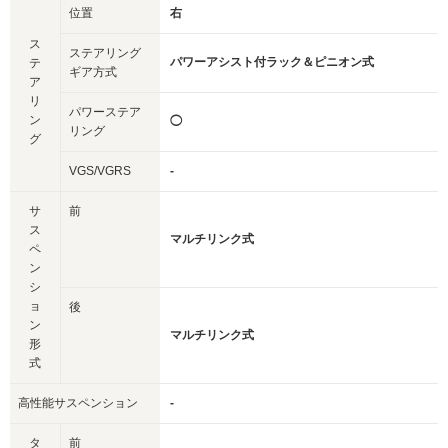
位置
右
ス
ステアリング
パワーアシスト付ラック＆ピニオン式
テ
ギア方式
ア
リ
パワーステア
ン
◯
リング
グ
VGS/VGRS
-
サ
前
ス
マルチリンク式
ペ
ン
シ
ョ
後
ン
マルチリンク式
形
式
高性能サスペンション
-
タ
前