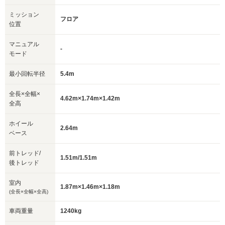
ミッション
フロア
位置
マニュアル
-
モード
最小回転半径
5.4m
全長×全幅×
4.62m×1.74m×1.42m
全高
ホイール
2.64m
ベース
前トレッド/
1.51m/1.51m
後トレッド
室内
1.87m×1.46m×1.18m
(全長×全幅×全高)
車両重量
1240kg