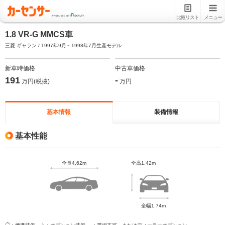
比較リスト
メニュー
1.8 VR-G MMCS車
三菱 ギャラン / 1997年9月～1998年7月生産モデル
新車時価格
中古車価格
191
-
万円(税抜)
万円
基本情報
装備情報
基本性能
全長4.62m
全高1.42m
全幅1.74m