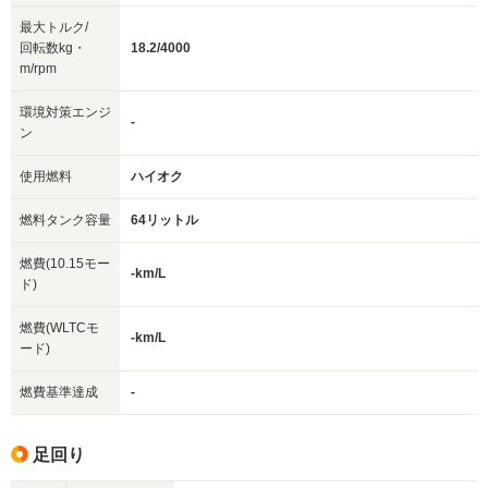
最大トルク/
回転数kg・
18.2/4000
m/rpm
環境対策エンジ
-
ン
使用燃料
ハイオク
燃料タンク容量
64リットル
燃費(10.15モー
-km/L
ド)
燃費(WLTCモ
-km/L
ード)
燃費基準達成
-
足回り