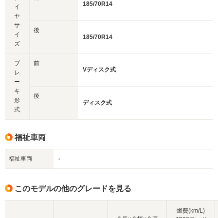
185/70R14
イ
ヤ
サ
後
イ
185/70R14
ズ
ブ
前
Vディスク式
レ
ー
キ
後
形
ディスク式
式
福祉車両
福祉車両
-
このモデルの他のグレードを見る
燃費(km/L)