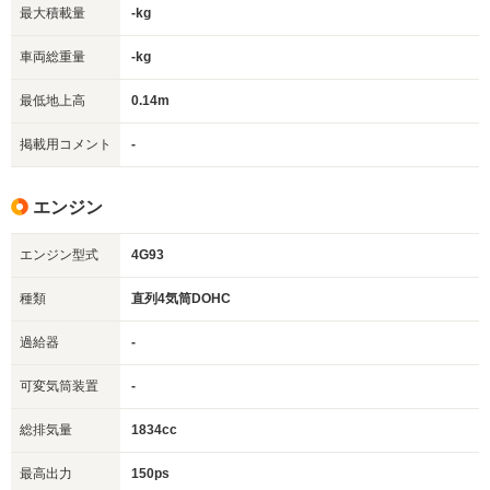
最大積載量
-kg
車両総重量
-kg
最低地上高
0.14m
掲載用コメント
-
エンジン
エンジン型式
4G93
種類
直列4気筒DOHC
過給器
-
可変気筒装置
-
総排気量
1834cc
最高出力
150ps