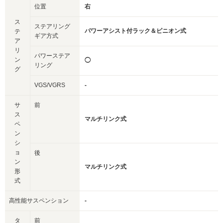
位置
右
ス
ステアリング
パワーアシスト付ラック＆ピニオン式
テ
ギア方式
ア
リ
パワーステア
ン
◯
リング
グ
VGS/VGRS
-
サ
前
ス
マルチリンク式
ペ
ン
シ
ョ
後
ン
マルチリンク式
形
式
高性能サスペンション
-
タ
前