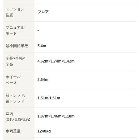
ミッション
フロア
位置
マニュアル
-
モード
最小回転半径
5.4m
全長×全幅×
4.62m×1.74m×1.42m
全高
ホイール
2.64m
ベース
前トレッド/
1.51m/1.51m
後トレッド
室内
1.87m×1.46m×1.18m
(全長×全幅×全高)
車両重量
1240kg