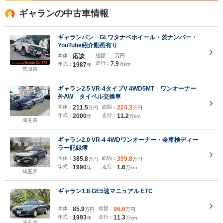
ギャランの中古車情報
ギャランバン GLワタナベホイール・茨ナンバー・
YouTube紹介動画有り
本体：
応談
総額：
---万円
走行：
7.9
年式：
1987
万km
年
茨城県
ギャラン2.5 VR-4タイプV 4WD5MT ワンオーナー
外AW タイベル交換車
本体：
211.5
総額：
224.3
万円
万円
年式：
2000
走行：
11.2
年
万km
埼玉県
ギャラン2.0 VR-4 4WDワンオーナー・全車検ディー
ラー記録簿
本体：
385.8
総額：
399.8
万円
万円
年式：
1990
走行：
1.6
年
万km
埼玉県
ギャラン1.8 GE5速マニュアル ETC
本体：
85.9
総額：
96.6
万円
万円
年式：
1993
走行：
11.3
年
万km
埼玉県