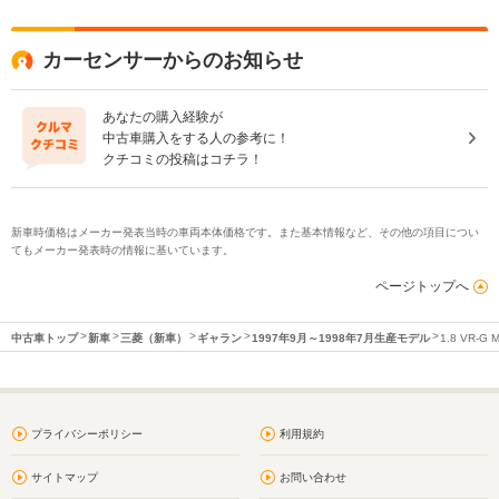
カーセンサーからのお知らせ
あなたの購入経験が
中古車購入をする人の参考に！
クチコミの投稿はコチラ！
新車時価格はメーカー発表当時の車両本体価格です。また基本情報など、その他の項目につい
てもメーカー発表時の情報に基いています。
ページトップへ
中古車トップ
新車
三菱（新車）
ギャラン
1997年9月～1998年7月生産モデル
1.8 VR-G
プライバシーポリシー
利用規約
サイトマップ
お問い合わせ