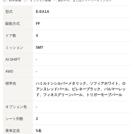
◯：標準装備 △：オプション装備
-：選択不可、またはディーラーオプション
型式
E-EA1A
駆動方式
FF
ドア数
4
ミッション
5MT
AI-SHIFT
-
4WS
-
標準色
ハミルトンシルバーメタリック、ソフィアホワイト、ロ
アンヌレッドパール、ピレネーブラック、パルマーレッ
ド、フィネスグリーンパール、トリガーモーブパール
オプション色
-
シート列数
2
乗車定員
5名