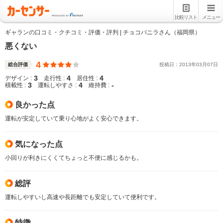
比較リスト
メニュー
ギャランの口コミ・クチコミ・評価・評判 | チョコバニラさん（福岡県）
悪くない
4
総合評価
投稿日：
2013
年
03
月
07
日
3
4
4
デザイン :
走行性 :
居住性 :
3
4
-
積載性 :
運転しやすさ :
維持費 :
良かった点
運転が安定していて乗り心地がよく安心できます。
気になった点
小回りが利きにくくてちょっと不便に感じるかも。
総評
運転しやすいし高速や長距離でも安定していて便利です。
特徴