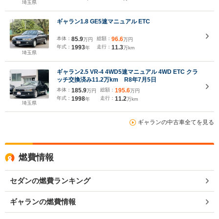
埼玉県
ギャラン1.8 GE5速マニュアル ETC
本体：
85.9
総額：
96.6
万円
万円
年式：
1993
走行：
11.3
年
万km
埼玉県
ギャラン2.5 VR-4 4WD5速マニュアル 4WD ETC クラ
ッチ交換済み11.2万km R8年7月5日
本体：
185.9
総額：
195.6
万円
万円
年式：
1998
走行：
11.2
年
万km
埼玉県
ギャランの中古車全てを見る
燃費情報
セダンの燃費ランキング
ギャランの燃費情報