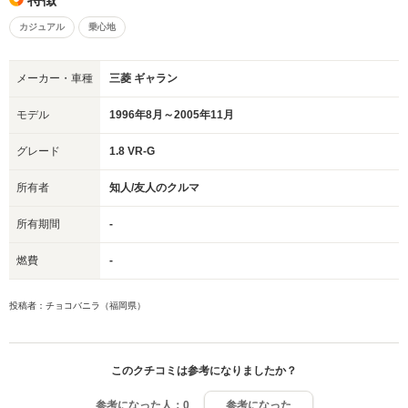
カジュアル
乗心地
メーカー・車種
三菱 ギャラン
モデル
1996年8月～2005年11月
グレード
1.8 VR-G
所有者
知人/友人のクルマ
所有期間
-
燃費
-
投稿者：チョコバニラ（福岡県）
このクチコミは参考になりましたか？
参考になった人：
0
参考になった