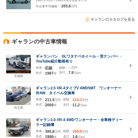
1987年10月～1992年4月生産モデル
205.6
中古車平均価格：
万円
ギャランのカタログを見る
ギャランの中古車情報
ギャランバン GLワタナベホイール・茨ナンバー・
YouTube紹介動画有り
本体：
応談
総額：
---万円
走行：
7.9
年式：
1987
万km
年
茨城県
ギャラン2.5 VR-4タイプV 4WD5MT ワンオーナー
外AW タイベル交換車
本体：
211.5
総額：
224.3
万円
万円
年式：
2000
走行：
11.2
年
万km
埼玉県
ギャラン2.0 VR-4 4WDワンオーナー・全車検ディー
ラー記録簿
本体：
385.8
総額：
399.8
万円
万円
年式：
1990
走行：
1.6
年
万km