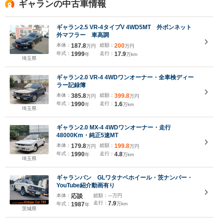
ギャランの中古車情報
ギャラン2.5 VR-4タイプV 4WD5MT 外ボンネット
外マフラー 車高調
本体：
187.8
総額：
200
万円
万円
年式：
1999
走行：
17.9
年
万km
埼玉県
ギャラン2.0 VR-4 4WDワンオーナー・全車検ディー
ラー記録簿
本体：
385.8
総額：
399.8
万円
万円
年式：
1990
走行：
1.6
年
万km
埼玉県
ギャラン2.0 MX-4 4WDワンオーナー・走行
48000Km・純正5速MT
本体：
179.8
総額：
199.8
万円
万円
年式：
1990
走行：
4.8
年
万km
埼玉県
ギャランバン GLワタナベホイール・茨ナンバー・
YouTube紹介動画有り
本体：
応談
総額：
---万円
走行：
7.9
年式：
1987
万km
年
茨城県