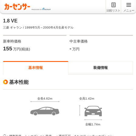
比較リスト
メニュー
1.8 VE
三菱 ギャラン / 1999年5月～2000年4月生産モデル
新車時価格
中古車価格
155
-
万円(税抜)
万円
基本情報
装備情報
基本性能
全長4.62m
全高1.42m
全幅1.74m