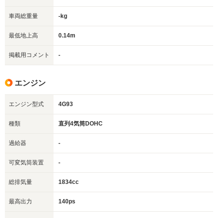
車両総重量
-kg
最低地上高
0.14m
掲載用コメント
-
エンジン
エンジン型式
4G93
種類
直列4気筒DOHC
過給器
-
可変気筒装置
-
総排気量
1834cc
最高出力
140ps