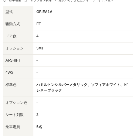
◯：標準装備 △：オプション装備
-：選択不可、またはディーラーオプション
型式
GF-EA1A
駆動方式
FF
ドア数
4
ミッション
5MT
AI-SHIFT
-
4WS
-
標準色
ハミルトンシルバーメタリック、ソフィアホワイト、ピ
レネーブラック
オプション色
-
シート列数
2
乗車定員
5名