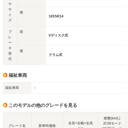
ヤ
サ
後
イ
165SR14
ズ
ブ
前
Vディスク式
レ
ー
キ
後
形
ドラム式
式
福祉車両
福祉車両
-
このモデルの他のグレードを見る
燃費(km/L)
全長×全幅×全高
JC08モード
グレード名
新車時価格