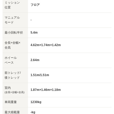
ミッション
フロア
位置
マニュアル
-
モード
最小回転半径
5.4m
全長×全幅×
4.62m×1.74m×1.42m
全高
ホイール
2.64m
ベース
前トレッド/
1.51m/1.51m
後トレッド
室内
1.87m×1.46m×1.18m
(全長×全幅×全高)
車両重量
1230kg
最大積載量
-kg