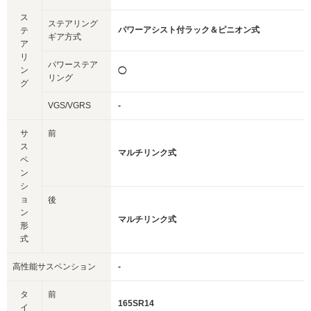
ス
ステアリング
パワーアシスト付ラック＆ピニオン式
テ
ギア方式
ア
リ
パワーステア
ン
◯
リング
グ
VGS/VGRS
-
サ
前
ス
マルチリンク式
ペ
ン
シ
ョ
後
ン
マルチリンク式
形
式
高性能サスペンション
-
タ
前
165SR14
イ