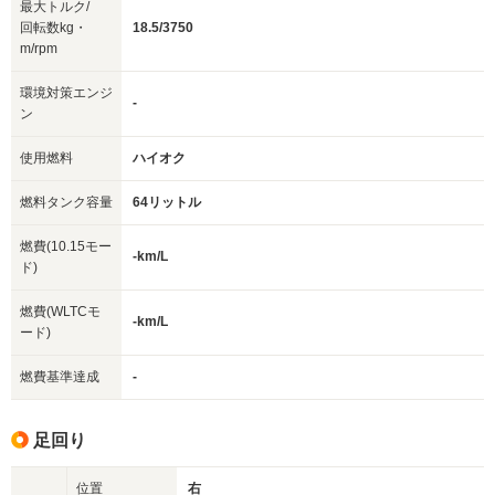
最大トルク/
回転数kg・
18.5/3750
m/rpm
環境対策エンジ
-
ン
使用燃料
ハイオク
燃料タンク容量
64リットル
燃費(10.15モー
-km/L
ド)
燃費(WLTCモ
-km/L
ード)
燃費基準達成
-
足回り
位置
右