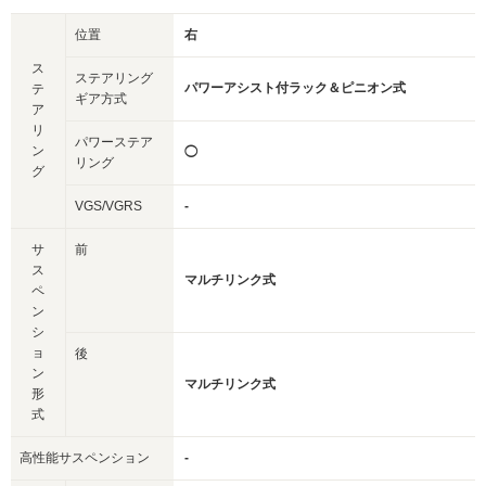
位置
右
ス
ステアリング
パワーアシスト付ラック＆ピニオン式
テ
ギア方式
ア
リ
パワーステア
ン
◯
リング
グ
VGS/VGRS
-
サ
前
ス
マルチリンク式
ペ
ン
シ
ョ
後
ン
マルチリンク式
形
式
高性能サスペンション
-