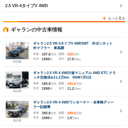
2.5 VR-4タイプV 4WD
もっと見る
ギャランの中古車情報
ギャラン2.5 VR-4タイプV 4WD5MT 外ボンネット
外マフラー 車高調
本体：
187.8
総額：
200
万円
万円
年式：
1999
走行：
17.9
年
万km
埼玉県
ギャラン2.5 VR-4 4WD5速マニュアル 4WD ETC クラ
ッチ交換済み11.2万km R8年7月5日
本体：
185.9
総額：
195.6
万円
万円
年式：
1998
走行：
11.2
年
万km
埼玉県
ギャラン2.0 VR-4 4WDワンオーナー・全車検ディー
ラー記録簿
本体：
385.8
総額：
399.8
万円
万円
年式：
1990
走行：
1.6
年
万km
埼玉県