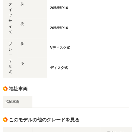
タ
前
205/55R16
イ
ヤ
サ
後
イ
205/55R16
ズ
ブ
前
Vディスク式
レ
ー
キ
後
形
ディスク式
式
福祉車両
福祉車両
-
このモデルの他のグレードを見る