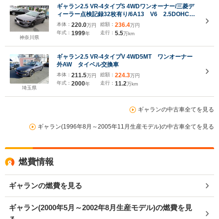
ギャラン2.5 VR-4タイプS 4WDワンオーナー/三菱デ
ィーラー点検記録32枚有り/6A13 V6 2.5DOHCツ
インターボエンジン/280PS/フレアホイルアーチ/キー
本体：
220.0
総額：
236.4
万円
万円
レスキー/スペアキー/ウエッズスポーツSA10R18イン
年式：
1999
走行：
5.5
年
万km
チアルミ
神奈川県
ギャラン2.5 VR-4タイプV 4WD5MT ワンオーナー
外AW タイベル交換車
本体：
211.5
総額：
224.3
万円
万円
年式：
2000
走行：
11.2
年
万km
埼玉県
ギャランの中古車全てを見る
ギャラン(1996年8月～2005年11月生産モデル)の中古車全てを見る
燃費情報
ギャランの燃費を見る
ギャラン(2000年5月～2002年8月生産モデル)の燃費を見