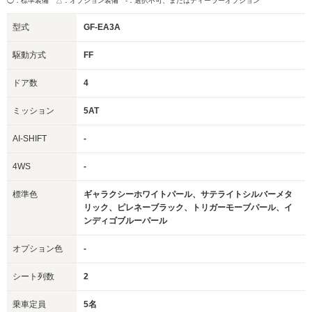
◯：標準装備 △：オプション装備
-：選択不可、またはディーラーオプション
型式
GF-EA3A
駆動方式
FF
ドア数
4
ミッション
5AT
AI-SHIFT
-
4WS
-
標準色
ギャラクシーホワイトパール、サテライトシルバーメタ
リック、ピレネーブラック、トリガーモーブパール、イ
ンディゴブルーパール
オプション色
-
シート列数
2
乗車定員
5名