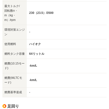
最大トルク/
回転数n・
230（23.5）/3500
m（kg・
m）/rpm
環境対策エンジ
-
ン
使用燃料
ハイオク
燃料タンク容量
64リットル
燃費(10.15モー
-km/L
ド)
燃費(WLTCモ
-km/L
ード)
燃費基準達成
-
足回り