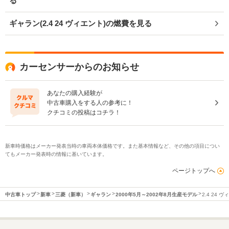
る
ギャラン(2.4 24 ヴィエント)の燃費を見る
カーセンサーからのお知らせ
あなたの購入経験が
中古車購入をする人の参考に！
クチコミの投稿はコチラ！
新車時価格はメーカー発表当時の車両本体価格です。また基本情報など、その他の項目につい
てもメーカー発表時の情報に基いています。
ページトップへ
中古車トップ
新車
三菱（新車）
ギャラン
2000年5月～2002年8月生産モデル
2.4 24 