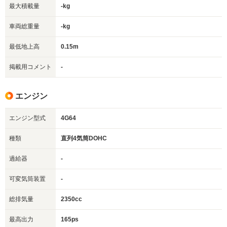
最大積載量
-kg
車両総重量
-kg
最低地上高
0.15m
掲載用コメント
-
エンジン
エンジン型式
4G64
種類
直列4気筒DOHC
過給器
-
可変気筒装置
-
総排気量
2350cc
最高出力
165ps