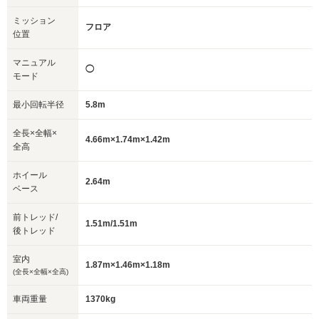
ミッション
フロア
位置
マニュアル
◯
モード
最小回転半径
5.8m
全長×全幅×
4.66m×1.74m×1.42m
全高
ホイール
2.64m
ベース
前トレッド/
1.51m/1.51m
後トレッド
室内
1.87m×1.46m×1.18m
(全長×全幅×全高)
車両重量
1370kg