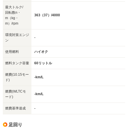
最大トルク/
回転数n・
363（37）/4000
m（kg・
m）/rpm
環境対策エンジ
-
ン
使用燃料
ハイオク
燃料タンク容量
60リットル
燃費(10.15モー
-km/L
ド)
燃費(WLTCモ
-km/L
ード)
燃費基準達成
-
足回り