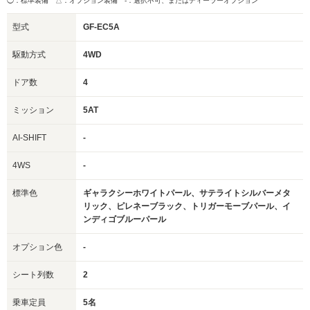
◯：標準装備 △：オプション装備
-：選択不可、またはディーラーオプション
型式
GF-EC5A
駆動方式
4WD
ドア数
4
ミッション
5AT
AI-SHIFT
-
4WS
-
標準色
ギャラクシーホワイトパール、サテライトシルバーメタ
リック、ピレネーブラック、トリガーモーブパール、イ
ンディゴブルーパール
オプション色
-
シート列数
2
乗車定員
5名