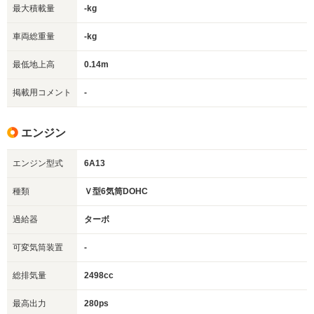
最大積載量
-kg
車両総重量
-kg
最低地上高
0.14m
掲載用コメント
-
エンジン
エンジン型式
6A13
種類
Ｖ型6気筒DOHC
過給器
ターボ
可変気筒装置
-
総排気量
2498cc
最高出力
280ps