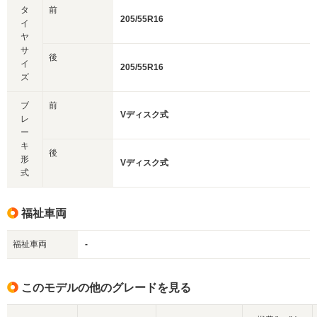
タ
前
205/55R16
イ
ヤ
サ
後
イ
205/55R16
ズ
ブ
前
Vディスク式
レ
ー
キ
後
形
Vディスク式
式
福祉車両
福祉車両
-
このモデルの他のグレードを見る