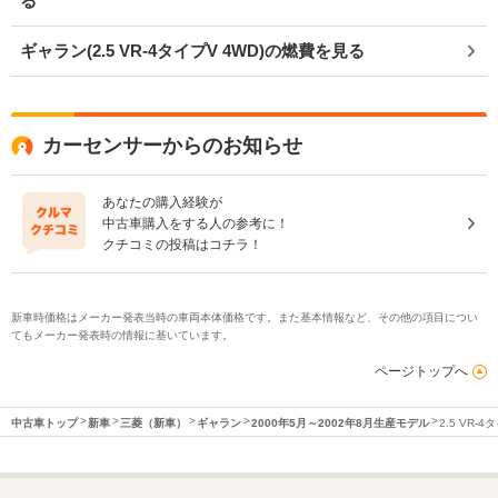
る
ギャラン(2.5 VR-4タイプV 4WD)の燃費を見る
カーセンサーからのお知らせ
あなたの購入経験が
中古車購入をする人の参考に！
クチコミの投稿はコチラ！
新車時価格はメーカー発表当時の車両本体価格です。また基本情報など、その他の項目につい
てもメーカー発表時の情報に基いています。
ページトップへ
中古車トップ
新車
三菱（新車）
ギャラン
2000年5月～2002年8月生産モデル
2.5 VR-4