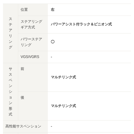
位置
右
ス
ステアリング
パワーアシスト付ラック＆ピニオン式
テ
ギア方式
ア
リ
パワーステア
ン
◯
リング
グ
VGS/VGRS
-
サ
前
ス
マルチリンク式
ペ
ン
シ
ョ
後
ン
マルチリンク式
形
式
高性能サスペンション
-