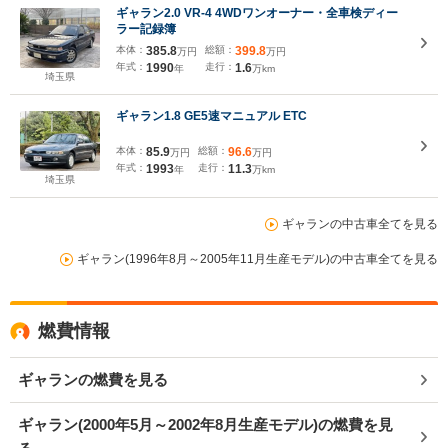
ギャラン2.0 VR-4 4WDワンオーナー・全車検ディー
ラー記録簿
本体：
385.8
総額：
399.8
万円
万円
年式：
1990
走行：
1.6
年
万km
埼玉県
ギャラン1.8 GE5速マニュアル ETC
本体：
85.9
総額：
96.6
万円
万円
年式：
1993
走行：
11.3
年
万km
埼玉県
ギャランの中古車全てを見る
ギャラン(1996年8月～2005年11月生産モデル)の中古車全てを見る
燃費情報
ギャランの燃費を見る
ギャラン(2000年5月～2002年8月生産モデル)の燃費を見