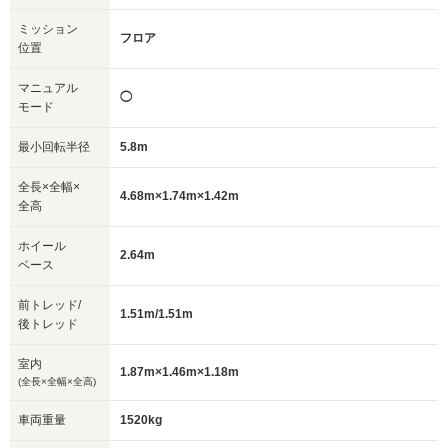
ミッション
フロア
位置
マニュアル
◯
モード
最小回転半径
5.8m
全長×全幅×
4.68m×1.74m×1.42m
全高
ホイール
2.64m
ベース
前トレッド/
1.51m/1.51m
後トレッド
室内
1.87m×1.46m×1.18m
(全長×全幅×全高)
車両重量
1520kg