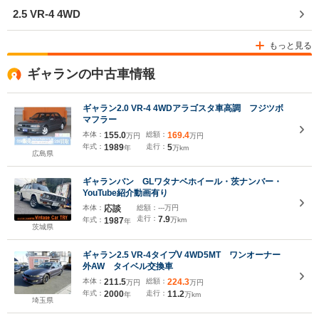
2.5 VR-4 4WD
もっと見る
ギャランの中古車情報
ギャラン2.0 VR-4 4WDアラゴスタ車高調 フジツボ
マフラー
本体：
155.0
総額：
169.4
万円
万円
年式：
1989
走行：
5
年
万km
広島県
ギャランバン GLワタナベホイール・茨ナンバー・
YouTube紹介動画有り
本体：
応談
総額：
---万円
走行：
7.9
年式：
1987
万km
年
茨城県
ギャラン2.5 VR-4タイプV 4WD5MT ワンオーナー
外AW タイベル交換車
本体：
211.5
総額：
224.3
万円
万円
年式：
2000
走行：
11.2
年
万km
埼玉県