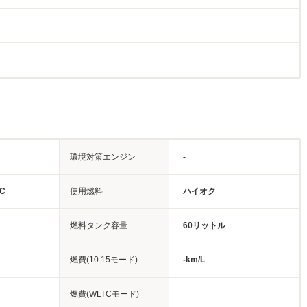
環境対策エンジン
-
C
使用燃料
ハイオク
燃料タンク容量
60リットル
燃費(10.15モード)
-km/L
燃費(WLTCモード)