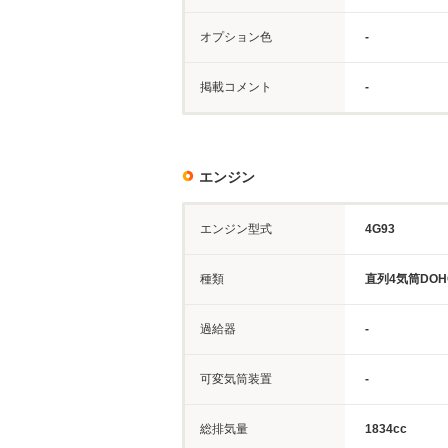
オプション色
-
掲載コメント
-
エンジン
エンジン型式
4G93
種類
直列4気筒DOH
過給器
-
可変気筒装置
-
総排気量
1834cc