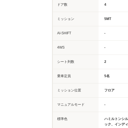
ドア数
4
ミッション
5MT
AI-SHIFT
-
4WS
-
シート列数
2
乗車定員
5名
ミッション位置
フロア
マニュアルモード
-
標準色
ハミルトンシ
ック、インデ