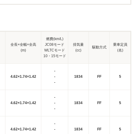
燃費(km/L)
全長×全幅×全高
JC08モード
排気量
乗車定員
駆動方式
(m)
WLTCモード
(cc)
(名)
10・15モード
-
4.62×1.74×1.42
-
1834
FF
5
-
-
4.62×1.74×1.42
-
1834
FF
5
-
-
4.62×1.74×1.42
-
1834
FF
5