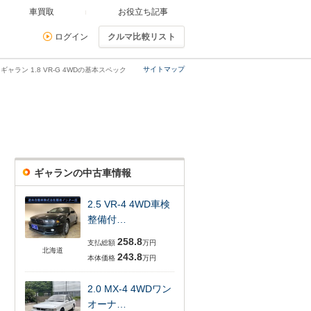
車買取
お役立ち記事
ログイン
クルマ比較リスト
サイトマップ
ギャラン 1.8 VR-G 4WDの基本スペック
ギャランの中古車情報
2.5 VR-4 4WD車検
整備付…
258.8
支払総額
万円
北海道
243.8
本体価格
万円
2.0 MX-4 4WDワン
オーナ…