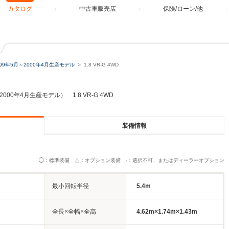
カタログ
中古車販売店
保険/ローン/他
999年5月～2000年4月生産モデル
1.8 VR-G 4WD
2000年4月生産モデル） 1.8 VR-G 4WD
装備情報
◯：標準装備 △：オプション装備 -：選択不可、またはディーラーオプション
最小回転半径
5.4m
全長×全幅×全高
4.62m×1.74m×1.43m