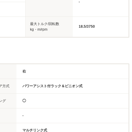
-
最大トルク/回転数
18.5/3750
kg・m/rpm
右
ア方式
パワーアシスト付ラック＆ピニオン式
ング
◯
-
マルチリンク式