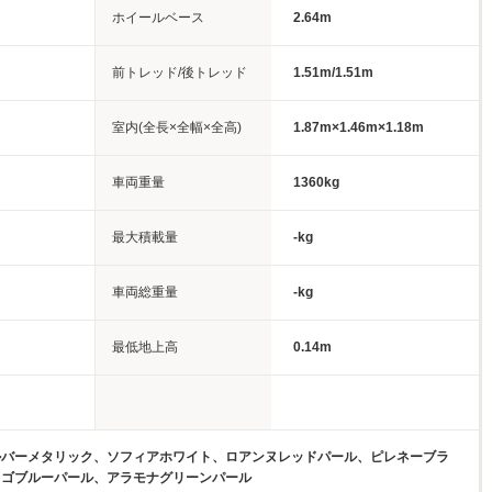
ホイールベース
2.64m
前トレッド/後トレッド
1.51m/1.51m
室内(全長×全幅×全高)
1.87m×1.46m×1.18m
車両重量
1360kg
最大積載量
-kg
車両総重量
-kg
最低地上高
0.14m
ルバーメタリック、ソフィアホワイト、ロアンヌレッドパール、ピレネーブラ
ィゴブルーパール、アラモナグリーンパール