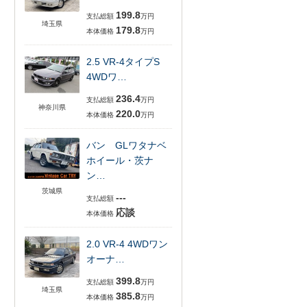
199.8
支払総額
万円
埼玉県
179.8
本体価格
万円
2.5 VR-4タイプS
4WDワ…
236.4
支払総額
万円
神奈川県
220.0
本体価格
万円
バン GLワタナベ
ホイール・茨ナ
ン…
茨城県
---
支払総額
応談
本体価格
2.0 VR-4 4WDワン
オーナ…
399.8
支払総額
万円
埼玉県
385.8
本体価格
万円