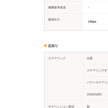
燃費基準達成
-
最高出力
140ps
足回り
ステアリング
位置
ステアリングギ
パワーステアリ
VGS/VGRS
サスペンション形式
前