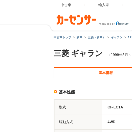
中古車
輸入車
中古車トップ
新車
三菱（新車）
ギャラン
1
三菱
ギャラン
（1999年5月～
基本情報
基本性能
型式
GF-EC1A
駆動方式
4WD