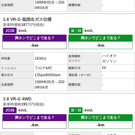
1999年05月～200
-
生産期間
燃費性能
0年04月
1.8 VR-G 低排出ガス仕様
新車時価格
187
万円(税抜)
JC08
-km/L
10・15
-km/L
満タンでどこまで走る？
満タンでどこまで走る？
-km
-km
ハイオク
使用燃料
1834cc
排気量
エンジン
ガソリン
フロア4AT
FF
ミッション
駆動方式
135ps/6000rpm
-
最大出力
過給器（ターボ）
1999年05月～200
-
生産期間
燃費性能
0年04月
1.8 VR-G 4WD
新車時価格
195
万円(税抜)
JC08
-km/L
10・15
-km/L
満タンでどこまで走る？
満タンでどこまで走る？
-km
-km