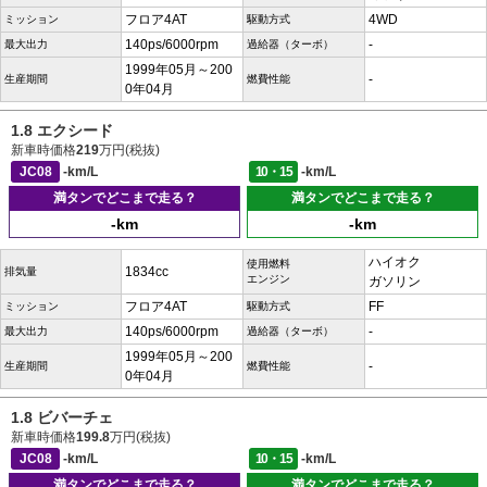
フロア4AT
4WD
ミッション
駆動方式
140ps/6000rpm
-
最大出力
過給器（ターボ）
1999年05月～200
-
生産期間
燃費性能
0年04月
1.8 エクシード
新車時価格
219
万円(税抜)
JC08
-km/L
10・15
-km/L
満タンでどこまで走る？
満タンでどこまで走る？
-km
-km
ハイオク
使用燃料
1834cc
排気量
エンジン
ガソリン
フロア4AT
FF
ミッション
駆動方式
140ps/6000rpm
-
最大出力
過給器（ターボ）
1999年05月～200
-
生産期間
燃費性能
0年04月
1.8 ビバーチェ
新車時価格
199.8
万円(税抜)
JC08
-km/L
10・15
-km/L
満タンでどこまで走る？
満タンでどこまで走る？