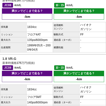
新車時価格
167
万円(税抜)
JC08
-km/L
10・15
-km/L
満タンでどこまで走る？
満タンでどこまで走る？
-km
-km
ハイオク
使用燃料
1834cc
排気量
エンジン
ガソリン
フロア4AT
FF
ミッション
駆動方式
135ps/6000rpm
-
最大出力
過給器（ターボ）
1999年05月～200
-
生産期間
燃費性能
0年04月
1.8 VR-G
新車時価格
175
万円(税抜)
JC08
-km/L
10・15
-km/L
満タンでどこまで走る？
満タンでどこまで走る？
-km
-km
ハイオク
使用燃料
1834cc
排気量
エンジン
ガソリン
フロア5MT
FF
ミッション
駆動方式
140ps/6000rpm
-
最大出力
過給器（ターボ）