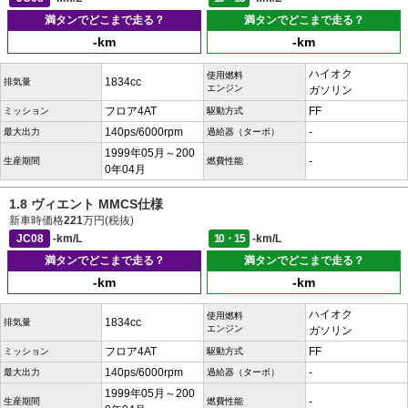
満タンでどこまで走る？
満タンでどこまで走る？
-km
-km
ハイオク
使用燃料
1834cc
排気量
エンジン
ガソリン
フロア4AT
FF
ミッション
駆動方式
140ps/6000rpm
-
最大出力
過給器（ターボ）
1999年05月～200
-
生産期間
燃費性能
0年04月
1.8 ヴィエント MMCS仕様
新車時価格
221
万円(税抜)
JC08
-km/L
10・15
-km/L
満タンでどこまで走る？
満タンでどこまで走る？
-km
-km
ハイオク
使用燃料
1834cc
排気量
エンジン
ガソリン
フロア4AT
FF
ミッション
駆動方式
140ps/6000rpm
-
最大出力
過給器（ターボ）
1999年05月～200
-
生産期間
燃費性能