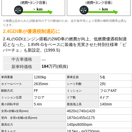
（燃費×タンク容量）
（燃費×タンク容量）
-
-
km
km
※燃費は定められた試験条件の下での数値のため、走行条件等により実際の燃料消費率は異な
ります。
2.4GDI車が優遇税制適応に
2.4LのGDIエンジン搭載の2WD車の燃費が向上、低燃費優遇税制適
応となった。1.8VR-Gをベースに装備を充実させた特別仕様車「ビ
バーチェ」も新設定。(1999.5)
中古車価格
---
184
万円(税抜)
新車時価格
1260kg
5名
車両重量
乗車定員
2635mm
2列
ホイールベース
シート列数
FF
フロア4AT
駆動方式
ミッション
フロア
4ドア
ミッション位置
ドア数
5.4m
140mm
最小回転半径
最低地上高
4620x1740x1420
全長x全幅x全高(mm)
1870x1455x1175
室内 全長x全幅x全高(mm)
140ps/6000rpm
最高出力
18.5kg・m/3750rpm
最大トルク