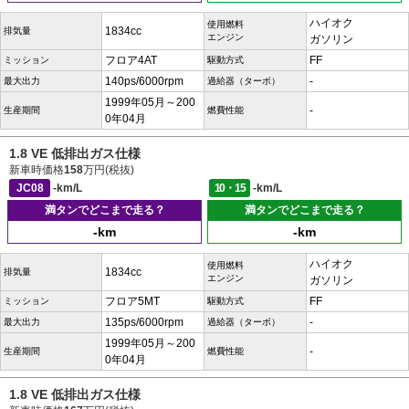
ハイオク
使用燃料
1834cc
排気量
エンジン
ガソリン
フロア4AT
FF
ミッション
駆動方式
140ps/6000rpm
-
最大出力
過給器（ターボ）
1999年05月～200
-
生産期間
燃費性能
0年04月
1.8 VE 低排出ガス仕様
新車時価格
158
万円(税抜)
JC08
-km/L
10・15
-km/L
満タンでどこまで走る？
満タンでどこまで走る？
-km
-km
ハイオク
使用燃料
1834cc
排気量
エンジン
ガソリン
フロア5MT
FF
ミッション
駆動方式
135ps/6000rpm
-
最大出力
過給器（ターボ）
1999年05月～200
-
生産期間
燃費性能
0年04月
1.8 VE 低排出ガス仕様