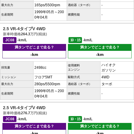
165ps/5500rpm
-
最大出力
過給器（ターボ）
1999年05月～200
-
生産期間
燃費性能
0年04月
2.5 VR-4タイプV 4WD
新車時価格
264.3
万円(税抜)
JC08
-km/L
10・15
-km/L
満タンでどこまで走る？
満タンでどこまで走る？
-km
-km
ハイオク
使用燃料
2498cc
排気量
エンジン
ガソリン
フロア5MT
4WD
ミッション
駆動方式
280ps/5500rpm
ターボ
最大出力
過給器（ターボ）
1999年05月～200
-
生産期間
燃費性能
0年04月
2.5 VR-4タイプV 4WD
新車時価格
276.7
万円(税抜)
JC08
-km/L
10・15
-km/L
満タンでどこまで走る？
満タンでどこまで走る？
-km
-km