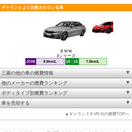
ギャランとよく比較されている車
ＢＭＷ
3シリーズ
JC08
9.9km/L
10・15
7.9km/L
三菱の他の車の燃費情報
他のメーカーの燃費ランキング
ボディタイプ別燃費ランキング
車を売却する
▲ギャラン 1.8 VR-Gの燃費TOPへ