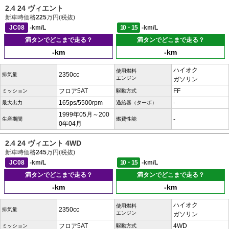
2.4 24 ヴィエント
新車時価格
225
万円(税抜)
JC08
-km/L
10・15
-km/L
満タンでどこまで走る？
満タンでどこまで走る？
-km
-km
ハイオク
使用燃料
2350cc
排気量
エンジン
ガソリン
フロア5AT
FF
ミッション
駆動方式
165ps/5500rpm
-
最大出力
過給器（ターボ）
1999年05月～200
-
生産期間
燃費性能
0年04月
2.4 24 ヴィエント 4WD
新車時価格
245
万円(税抜)
JC08
-km/L
10・15
-km/L
満タンでどこまで走る？
満タンでどこまで走る？
-km
-km
ハイオク
使用燃料
2350cc
排気量
エンジン
ガソリン
フロア5AT
4WD
ミッション
駆動方式