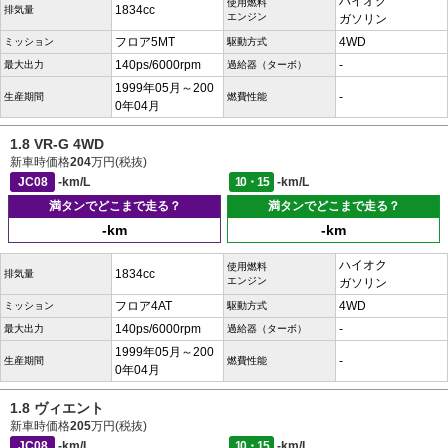
ハイオク
使用燃料
1834cc
排気量
エンジン
ガソリン
フロア5MT
4WD
ミッション
駆動方式
140ps/6000rpm
-
最大出力
過給器（ターボ）
1999年05月～200
-
生産期間
燃費性能
0年04月
1.8 VR-G 4WD
新車時価格
204
万円(税抜)
JC08
-km/L
10・15
-km/L
満タンでどこまで走る？
満タンでどこまで走る？
-km
-km
ハイオク
使用燃料
1834cc
排気量
エンジン
ガソリン
フロア4AT
4WD
ミッション
駆動方式
140ps/6000rpm
-
最大出力
過給器（ターボ）
1999年05月～200
-
生産期間
燃費性能
0年04月
1.8 ヴィエント
新車時価格
205
万円(税抜)
JC08
-km/L
10・15
-km/L