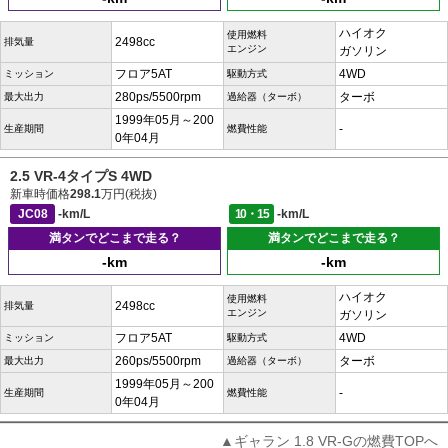
ハイオク
使用燃料
2498cc
排気量
エンジン
ガソリン
フロア5AT
4WD
ミッション
駆動方式
280ps/5500rpm
ターボ
最大出力
過給器（ターボ）
1999年05月～200
-
生産期間
燃費性能
0年04月
2.5 VR-4タイプS 4WD
新車時価格
298.1
万円(税抜)
JC08
-km/L
10・15
-km/L
満タンでどこまで走る？
満タンでどこまで走る？
-km
-km
ハイオク
使用燃料
2498cc
排気量
エンジン
ガソリン
フロア5AT
4WD
ミッション
駆動方式
260ps/5500rpm
ターボ
最大出力
過給器（ターボ）
1999年05月～200
-
生産期間
燃費性能
0年04月
▲ギャラン 1.8 VR-Gの燃費TOPへ