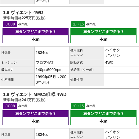
0年04月
1.8 ヴィエント 4WD
新車時価格
225
万円(税抜)
JC08
-km/L
10・15
-km/L
満タンでどこまで走る？
満タンでどこまで走る？
-km
-km
ハイオク
使用燃料
1834cc
排気量
エンジン
ガソリン
フロア4AT
4WD
ミッション
駆動方式
140ps/6000rpm
-
最大出力
過給器（ターボ）
1999年05月～200
-
生産期間
燃費性能
0年04月
1.8 ヴィエント MMCS仕様 4WD
新車時価格
241
万円(税抜)
JC08
-km/L
10・15
-km/L
満タンでどこまで走る？
満タンでどこまで走る？
-km
-km
ハイオク
使用燃料
1834cc
排気量
エンジン
ガソリン