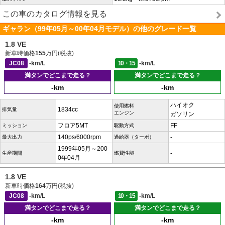
この車のカタログ情報を見る
ギャラン（99年05月～00年04月モデル）の他のグレード一覧
1.8 VE
新車時価格
155
万円(税抜)
JC08
-km/L
10・15
-km/L
満タンでどこまで走る？
満タンでどこまで走る？
-km
-km
ハイオク
使用燃料
1834cc
排気量
エンジン
ガソリン
フロア5MT
FF
ミッション
駆動方式
140ps/6000rpm
-
最大出力
過給器（ターボ）
1999年05月～200
-
生産期間
燃費性能
0年04月
1.8 VE
新車時価格
164
万円(税抜)
JC08
-km/L
10・15
-km/L
満タンでどこまで走る？
満タンでどこまで走る？
-km
-km