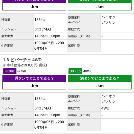
-km
-km
ハイオク
使用燃料
1834cc
排気量
エンジン
ガソリン
フロア4AT
FF
ミッション
駆動方式
140ps/6000rpm
-
最大出力
過給器（ターボ）
1999年05月～200
-
生産期間
燃費性能
0年04月
1.8 ビバーチェ 4WD
新車時価格
219.8
万円(税抜)
JC08
-km/L
10・15
-km/L
満タンでどこまで走る？
満タンでどこまで走る？
-km
-km
ハイオク
使用燃料
1834cc
排気量
エンジン
ガソリン
フロア4AT
4WD
ミッション
駆動方式
140ps/6000rpm
-
最大出力
過給器（ターボ）
1999年05月～200
-
生産期間
燃費性能
0年04月