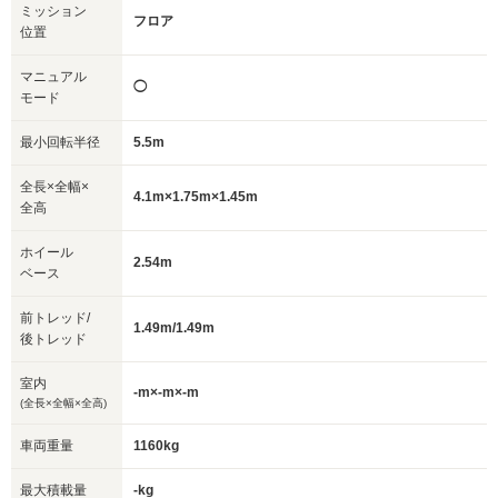
ミッション
フロア
位置
マニュアル
◯
モード
最小回転半径
5.5m
全長×全幅×
4.1m×1.75m×1.45m
全高
ホイール
2.54m
ベース
前トレッド/
1.49m/1.49m
後トレッド
室内
-m×-m×-m
(全長×全幅×全高)
車両重量
1160kg
最大積載量
-kg