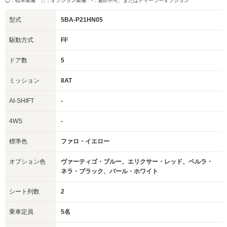
◯：標準装備 △：オプション装備
-：選択不可、またはディーラーオプション
型式
5BA-P21HN05
駆動方式
FF
ドア数
5
ミッション
8AT
AI-SHIFT
-
4WS
-
標準色
ファロ・イエロー
オプション色
ヴァーティゴ・ブルー、エリクサー・レッド、ペルラ・
ネラ・ブラック、パール・ホワイト
シート列数
2
乗車定員
5名