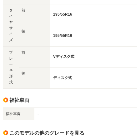
タ
前
195/55R16
イ
ヤ
サ
後
イ
195/55R16
ズ
ブ
前
Vディスク式
レ
ー
キ
後
形
ディスク式
式
福祉車両
福祉車両
-
このモデルの他のグレードを見る