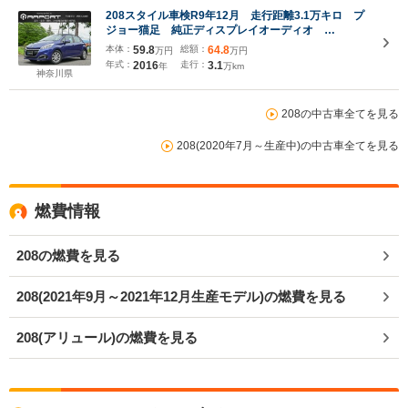
208スタイル車検R9年12月 走行距離3.1万キロ プ
ジョー猫足 純正ディスプレイオーディオ
Bluetooth 衝突軽減ブレーキ アイドリングストッ
本体：
59.8
総額：
64.8
万円
万円
プ
年式：
2016
走行：
3.1
年
万km
神奈川県
208の中古車全てを見る
208(2020年7月～生産中)の中古車全てを見る
燃費情報
208の燃費を見る
208(2021年9月～2021年12月生産モデル)の燃費を見る
208(アリュール)の燃費を見る