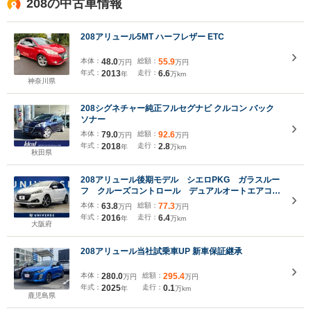
208の中古車情報
208アリュール5MT ハーフレザー ETC
本体：
48.0
総額：
55.9
万円
万円
年式：
2013
走行：
6.6
年
万km
神奈川県
208シグネチャー純正フルセグナビ クルコン バック
ソナー
本体：
79.0
総額：
92.6
万円
万円
年式：
2018
走行：
2.8
年
万km
秋田県
208アリュール後期モデル シエロPKG ガラスルー
フ クルーズコントロール デュアルオートエアコ
ン コーナーセンサー レーンアシスト 純正16イン
本体：
63.8
総額：
77.3
万円
万円
チAW プライバシーガラス 禁煙車
年式：
2016
走行：
6.4
年
万km
大阪府
208アリュール当社試乗車UP 新車保証継承
本体：
280.0
総額：
295.4
万円
万円
年式：
2025
走行：
0.1
年
万km
鹿児島県