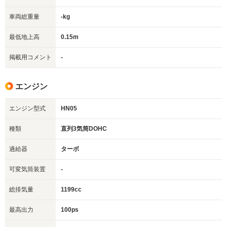
車両総重量
-kg
最低地上高
0.15m
掲載用コメント
-
エンジン
エンジン型式
HN05
種類
直列3気筒DOHC
過給器
ターボ
可変気筒装置
-
総排気量
1199cc
最高出力
100ps