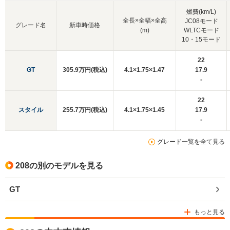
燃費(km/L)
全長×全幅×全高
JC08モード
グレード名
新車時価格
(m)
WLTCモード
10・15モード
22
GT
305.9万円(税込)
4.1×1.75×1.47
17.9
-
22
スタイル
255.7万円(税込)
4.1×1.75×1.45
17.9
-
グレード一覧を全て見る
208の別のモデルを見る
GT
もっと見る