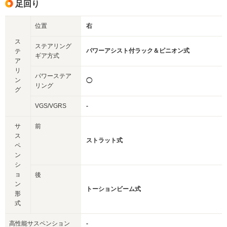
足回り
位置
右
ス
ステアリング
パワーアシスト付ラック＆ピニオン式
テ
ギア方式
ア
リ
パワーステア
ン
◯
リング
グ
VGS/VGRS
-
サ
前
ス
ストラット式
ペ
ン
シ
ョ
後
ン
トーションビーム式
形
式
高性能サスペンション
-