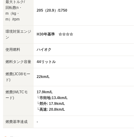
最大トルク/
回転数n・
205（20.9）/1750
m（kg・
m）/rpm
環境対策エンジ
H30年基準 ☆☆☆☆
ン
使用燃料
ハイオク
燃料タンク容量
44リットル
燃費(JC08モー
22km/L
ド)
燃費(WLTCモ
17.9km/L
ード)
└市街地:13.4km/L
└郊外: 17.9km/L
└高速: 20.8km/L
燃費基準達成
-