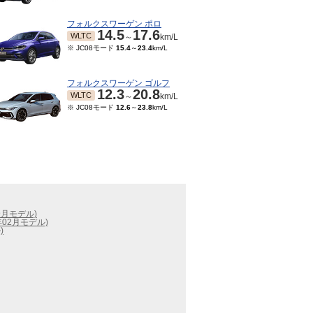
フォルクスワーゲン ポロ
14.5
17.6
WLTC
～
km/L
※ JC08モード
15.4
～
23.4
km/L
フォルクスワーゲン ゴルフ
12.3
20.8
WLTC
～
km/L
※ JC08モード
12.6
～
23.8
km/L
09月モデル)
2年02月モデル)
)