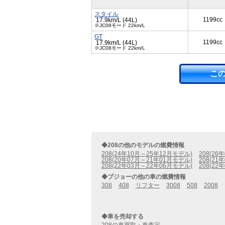
スタイル
1199cc
17.9km/L (44L)
※JC08モード 22km/L
GT
1199cc
17.9km/L (44L)
※JC08モード 22km/L
こ
◆208の他のモデルの燃費情報
208(24年10月～25年12月モデル)
208(26
208(20年07月～21年01月モデル)
208(21
208(22年03月～22年06月モデル)
208(22
◆プジョーの他の車の燃費情報
308
408
リフター
3008
508
2008
◆車を売却する