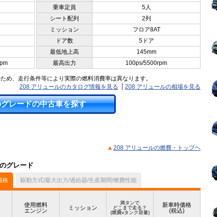
乗車定員
5人
シート配列
2列
ミッション
フロア8AT
ドア数
5ドア
最低地上高
145mm
rpm
最高出力
100ps/5500rpm
のため、走行条件等により実際の燃料消費率は異なります。
208 アリュールのカタログ情報を見る
208 アリュールの相場を見る
のグレードの中古車を探す
208 アリュールの燃費・トップヘ
他のグレード
価格
駆動方式/最大出力/過給器/生産期間/燃費性能
満タンで
使用燃料
新車時価格
ミッション
どこまで走る？
エンジン
(税込)
(燃費xタンク容量)