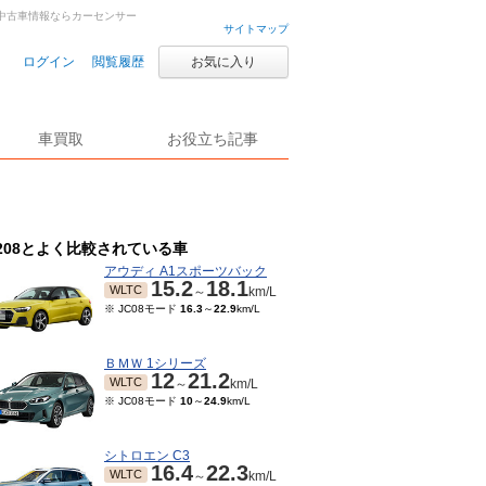
・中古車情報ならカーセンサー
サイトマップ
ログイン
閲覧履歴
お気に入り
車買取
お役立ち記事
208とよく比較されている車
アウディ A1スポーツバック
15.2
18.1
WLTC
～
km/L
※ JC08モード
16.3
～
22.9
km/L
ＢＭＷ 1シリーズ
12
21.2
WLTC
～
km/L
※ JC08モード
10
～
24.9
km/L
シトロエン C3
16.4
22.3
WLTC
～
km/L