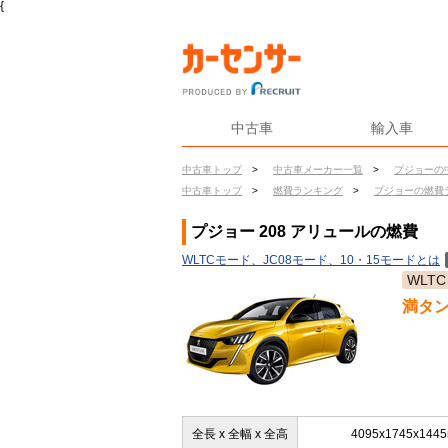
{
中古車
輸入車
中古車トップ
>
中古車メーカー一覧
>
プジョーの
中古車トップ
>
燃費ランキング
>
プジョーの燃費
プジョー 208 アリュールの燃費
WLTCモード、JC08モード、10・15モードとは
WLTC
満タ
全長 x 全幅 x 全高
4095x1745x144