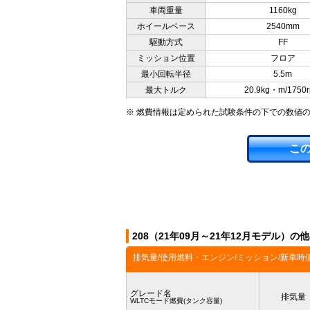
車両重量
1160kg
ホイールベース
2540mm
駆動方式
FF
ミッション位置
フロア
最小回転半径
5.5m
最大トルク
20.9kg・m/1750
※ 燃費情報は定められた試験条件の下での数値
こ
208（21年09月～21年12月モデル）の
排気量/使用燃料・エンジン/ミッション/新車時
グレード名
排気量
WLTCモード燃費(タンク容量)