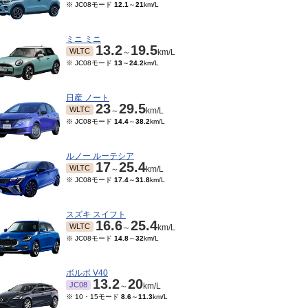
※ JC08モード
12.1
～
21
km/L
ミニ ミニ
13.2
19.5
WLTC
～
km/L
※ JC08モード
13
～
24.2
km/L
日産 ノート
23
29.5
WLTC
～
km/L
※ JC08モード
14.4
～
38.2
km/L
ルノー ルーテシア
17
25.4
WLTC
～
km/L
※ JC08モード
17.4
～
31.8
km/L
スズキ スイフト
16.6
25.4
WLTC
～
km/L
※ JC08モード
14.8
～
32
km/L
ボルボ V40
13.2
20
JC08
～
km/L
※ 10・15モード
8.6
～
11.3
km/L