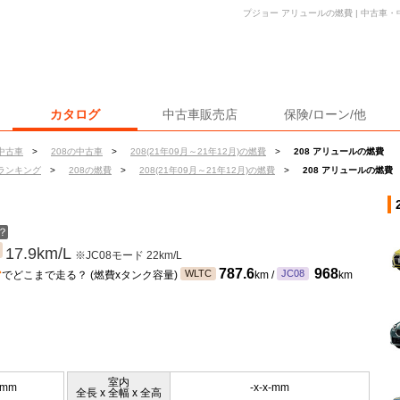
プジョー アリュールの燃費 | 中古車
カタログ
中古車販売店
保険/ローン/他
中古車
>
208の中古車
>
208(21年09月～21年12月)の燃費
>
208 アリュールの燃費
ランキング
>
208の燃費
>
208(21年09月～21年12月)の燃費
>
208 アリュールの燃費
？
17.9km/L
※JC08モード 22km/L
ン
787.6
968
WLTC
JC08
でどこまで走る？ (燃費xタンク容量)
km /
km
室内
5mm
-x-x-mm
全長 x 全幅 x 全高