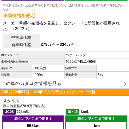
※燃費は定められた試験条件の下での数値のため、走行条件等により実際の燃料消費率は異な
ります。
車両価格を改定
メーカー希望小売価格を見直し、全グレードに新価格が適用され
た。（2022.7）
中古車価格
---
279
万円～
334
万円
新車時価格
ハッチバック
ボディタイプ
4095x1745x1465/他
全長x全幅x全高(mm)
100馬力
FF
最高出力
駆動方式
1199cc
5名
排気量
乗車定員
この車のカタログ情報を見る
208（22年07月～22年07月モデル）のグレード一覧
スタイル
新車時価格
278.9
万円(税込)
JC08
22km/L
10・15
-km/L
満タンでどこまで走る？
満タンでどこまで走る？
968km
-km