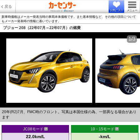
戻る
お気に入り
メニュー
新車時価格はメーカー発表当時の車両本体価格です。また基本情報など、その他の項目について
もメーカー発表時の情報に基いています。
プジョー 208（22年07月～22年07月）の燃費
1/3
20年(R2)7月、FMC時のフロント。写真は本国仕様の為、一部異なる場合があり
ます
JC08モード
10・15モード
22.0km/L
-km/L