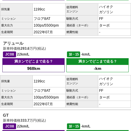
ハイオク
使用燃料
1199cc
排気量
エンジン
ガソリン
フロア8AT
FF
ミッション
駆動方式
100ps/5500rpm
ターボ
最大出力
過給器（ターボ）
2022年07月
-
生産期間
燃費性能
アリュール
新車時価格
293.6
万円(税込)
JC08
22km/L
10・15
-km/L
満タンでどこまで走る？
満タンでどこまで走る？
968km
-km
ハイオク
使用燃料
1199cc
排気量
エンジン
ガソリン
フロア8AT
FF
ミッション
駆動方式
100ps/5500rpm
ターボ
最大出力
過給器（ターボ）
2022年07月
-
生産期間
燃費性能
GT
新車時価格
333.7
万円(税込)
JC08
22km/L
10・15
-km/L