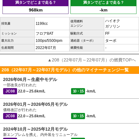
満タンでどこまで走る？
満タンでどこまで走る？
968km
-km
ハイオク
使用燃料
1199cc
排気量
エンジン
ガソリン
フロア8AT
FF
ミッション
駆動方式
100ps/5500rpm
ターボ
最大出力
過給器（ターボ）
2022年07月
-
生産期間
燃費性能
▲208（22年07月～22年07月）の燃費TOPへ
208（22年07月～22年07月モデル）の他のマイナーチェンジ一覧
2026年06月～生産中モデル
一部改良が行われた
JC08
22.0～25.6km/L
10・15
-km/L
2026年01月～2026年05月モデル
価格改訂が行われた
JC08
22.0～25.6km/L
10・15
-km/L
2024年10月～2025年12月モデル
新エンブレムを携え、内外装をリニューアル