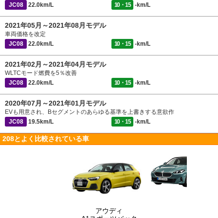
JC08
22.0km/L
10・15
-km/L
2021年05月～2021年08月モデル
車両価格を改定
JC08
22.0km/L
10・15
-km/L
2021年02月～2021年04月モデル
WLTCモード燃費を5％改善
JC08
22.0km/L
10・15
-km/L
2020年07月～2021年01月モデル
EVも用意され、Bセグメントのあらゆる基準を上書きする意欲作
JC08
19.5km/L
10・15
-km/L
208とよく比較されている車
アウディ