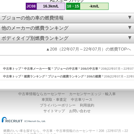
A1スポーツバック
JC08
16.3km/L
10・15
-km/L
プジョーの他の車の燃費情報
他のメーカーの燃費ランキング
ボディタイプ別燃費ランキング
▲208（22年07月～22年07月）の燃費TOPへ
中古車トップ
中古車メーカー一覧
プジョーの中古車
208の中古車
208(22年07月～22年0
中古車トップ
燃費ランキング
プジョーの燃費ランキング
208の燃費
208(22年07月～22
中古車情報ならカーセンサー
カーセンサーエッジ・輸入車
車買取・車査定
中古車リース
プライバシーポリシー
利用規約
サイトマップ
お問い合わせ
燃費のいい車を探すなら、中古車・中古車情報のカーセンサー！208（22年07月～22