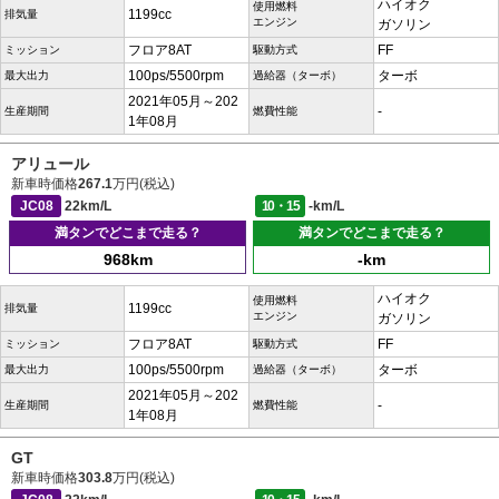
ハイオク
使用燃料
1199cc
排気量
エンジン
ガソリン
フロア8AT
FF
ミッション
駆動方式
100ps/5500rpm
ターボ
最大出力
過給器（ターボ）
2021年05月～202
-
生産期間
燃費性能
1年08月
アリュール
新車時価格
267.1
万円(税込)
JC08
22km/L
10・15
-km/L
満タンでどこまで走る？
満タンでどこまで走る？
968km
-km
ハイオク
使用燃料
1199cc
排気量
エンジン
ガソリン
フロア8AT
FF
ミッション
駆動方式
100ps/5500rpm
ターボ
最大出力
過給器（ターボ）
2021年05月～202
-
生産期間
燃費性能
1年08月
GT
新車時価格
303.8
万円(税込)