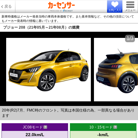
戻る
お気に入り
メニュー
新車時価格はメーカー発表当時の車両本体価格です。また基本情報など、その他の項目について
もメーカー発表時の情報に基いています。
プジョー 208（21年05月～21年08月）の燃費
1/3
20年(R2)7月、FMC時のフロント。写真は本国仕様の為、一部異なる場合があり
ます
JC08モード
10・15モード
22.0km/L
-km/L