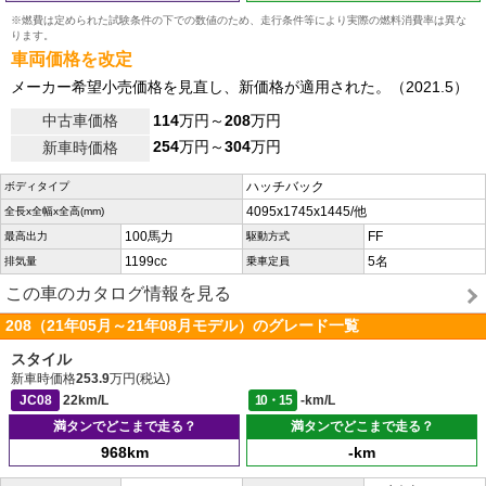
※燃費は定められた試験条件の下での数値のため、走行条件等により実際の燃料消費率は異な
ります。
車両価格を改定
メーカー希望小売価格を見直し、新価格が適用された。（2021.5）
中古車価格
114
万円～
208
万円
254
万円～
304
万円
新車時価格
ハッチバック
ボディタイプ
4095x1745x1445/他
全長x全幅x全高(mm)
100馬力
FF
最高出力
駆動方式
1199cc
5名
排気量
乗車定員
この車のカタログ情報を見る
208（21年05月～21年08月モデル）のグレード一覧
スタイル
新車時価格
253.9
万円(税込)
JC08
22km/L
10・15
-km/L
満タンでどこまで走る？
満タンでどこまで走る？
968km
-km