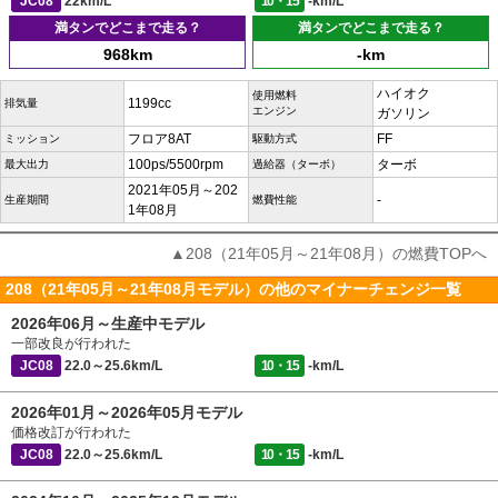
JC08
22km/L
10・15
-km/L
満タンでどこまで走る？
満タンでどこまで走る？
968km
-km
ハイオク
使用燃料
1199cc
排気量
エンジン
ガソリン
フロア8AT
FF
ミッション
駆動方式
100ps/5500rpm
ターボ
最大出力
過給器（ターボ）
2021年05月～202
-
生産期間
燃費性能
1年08月
▲208（21年05月～21年08月）の燃費TOPへ
208（21年05月～21年08月モデル）の他のマイナーチェンジ一覧
2026年06月～生産中モデル
一部改良が行われた
JC08
22.0～25.6km/L
10・15
-km/L
2026年01月～2026年05月モデル
価格改訂が行われた
JC08
22.0～25.6km/L
10・15
-km/L