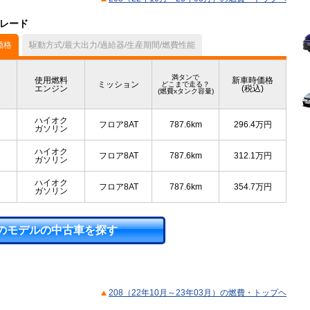
グレード
価格
駆動方式/最大出力/過給器/生産期間/燃費性能
満タンで
使用燃料
新車時価格
ミッション
どこまで走る？
エンジン
(税込)
(燃費xタンク容量)
ハイオク
フロア8AT
787.6km
296.4
万円
ガソリン
ハイオク
フロア8AT
787.6km
312.1
万円
ガソリン
ハイオク
フロア8AT
787.6km
354.7
万円
ガソリン
のモデルの中古車を探す
208（22年10月～23年03月）の燃費・トップヘ