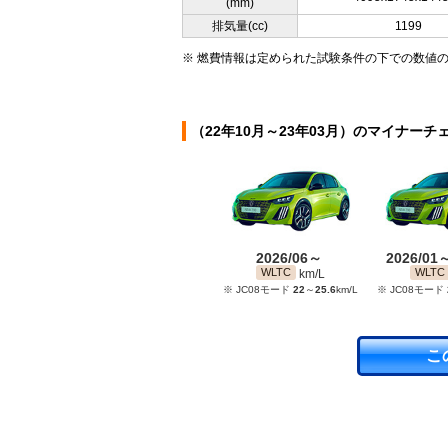
(mm)
排気量(cc)
1199
※ 燃費情報は定められた試験条件の下での数値
（22年10月～23年03月）のマイナーチ
2026/06～
2026/01
WLTC
WLTC
km/L
※ JC08モード
22
～
25.6
km/L
※ JC08モード
こ