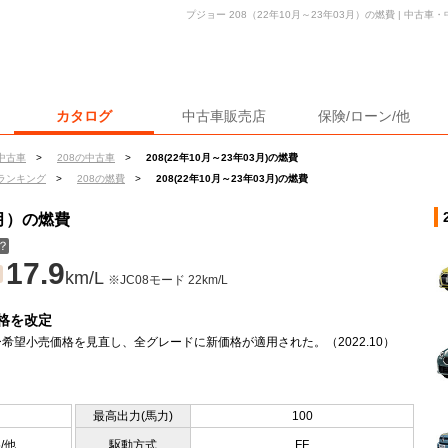
プジョー 208（22年10月～23年03月）の燃費 | 中古
カタログ
中古車販売店
保険/ローン/他
中古車
>
208の中古車
>
208(22年10月～23年03月)の燃費
ランキング
>
208の燃費
>
208(22年10月～23年03月)の燃費
3月）の燃費
？
17.9
km/L
※JC08モード 22km/L
格を改定
希望小売価格を見直し、全グレードに新価格が適用された。（2022.10）
最高出力(馬力)
100
5/他
駆動方式
FF