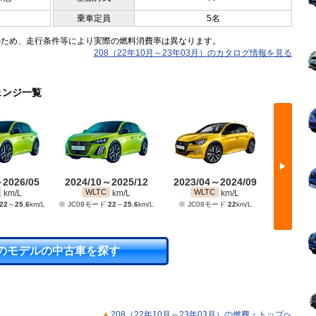
乗車定員
5名
のため、走行条件等により実際の燃料消費率は異なります。
208（22年10月～23年03月）のカタログ情報を見る
ェンジ一覧
▶
～2026/05
2024/10～2025/12
2023/04～2024/09
2022/
WLTC
WLTC
WL
km/L
km/L
km/L
22
～
25.6
km/L
※ JC08モード
22
～
25.6
km/L
※ JC08モード
22
km/L
※ JC
のモデルの中古車を探す
208（22年10月～23年03月）の燃費・トップヘ