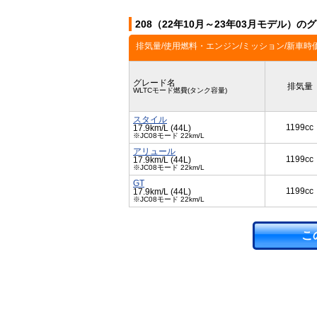
208（22年10月～23年03月モデル）の
排気量/使用燃料・エンジン/ミッション/新車時
グレード名
排気量
WLTCモード燃費(タンク容量)
スタイル
1199cc
17.9km/L (44L)
※JC08モード 22km/L
アリュール
1199cc
17.9km/L (44L)
※JC08モード 22km/L
GT
1199cc
17.9km/L (44L)
※JC08モード 22km/L
こ