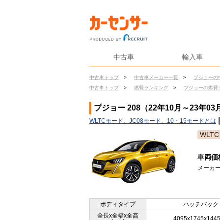
中古車
輸入車
中古車トップ
>
中古車メーカー一覧
>
プジョーの
中古車トップ
>
燃費ランキング
>
プジョーの燃費
プジョー 208（22年10月～23年0
WLTCモード、JC08モード、10・15モードとは
WLTC
車両価
メーカー
ボディタイプ
ハッチバック
全長x全幅x全高
4095x1745x144