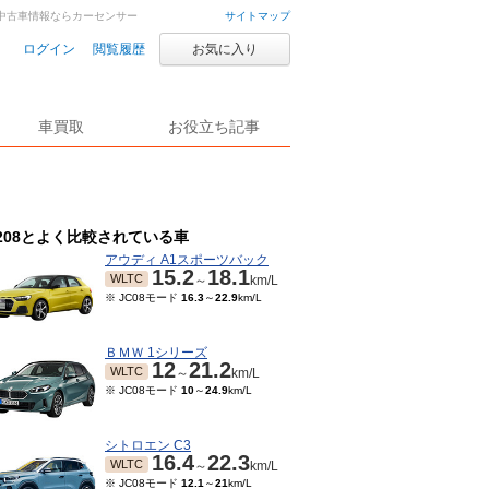
車・中古車情報ならカーセンサー
サイトマップ
ログイン
閲覧履歴
お気に入り
車買取
お役立ち記事
208とよく比較されている車
アウディ A1スポーツバック
15.2
18.1
WLTC
～
km/L
※ JC08モード
16.3
～
22.9
km/L
ＢＭＷ 1シリーズ
12
21.2
WLTC
～
km/L
※ JC08モード
10
～
24.9
km/L
シトロエン C3
16.4
22.3
WLTC
～
km/L
※ JC08モード
12.1
～
21
km/L