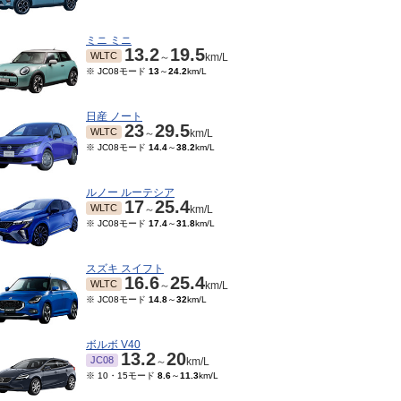
ミニ ミニ
13.2
19.5
WLTC
～
km/L
※ JC08モード
13
～
24.2
km/L
日産 ノート
23
29.5
WLTC
～
km/L
※ JC08モード
14.4
～
38.2
km/L
ルノー ルーテシア
17
25.4
WLTC
～
km/L
※ JC08モード
17.4
～
31.8
km/L
08～2022/09
2022/07～2022/07
2022/03～2022/06
202
TC
WLTC
WLTC
km/L
km/L
km/L
08モード
22
km/L
※ JC08モード
22
km/L
※ JC08モード
22
km/L
※ J
スズキ スイフト
16.6
25.4
WLTC
～
km/L
※ JC08モード
14.8
～
32
km/L
ボルボ V40
13.2
20
JC08
～
km/L
※ 10・15モード
8.6
～
11.3
km/L