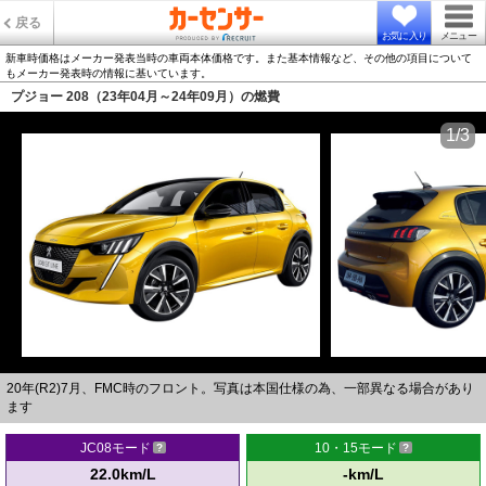
戻る
お気に入り
メニュー
新車時価格はメーカー発表当時の車両本体価格です。また基本情報など、その他の項目について
もメーカー発表時の情報に基いています。
プジョー 208（23年04月～24年09月）の燃費
1/3
20年(R2)7月、FMC時のフロント。写真は本国仕様の為、一部異なる場合があり
ます
JC08モード
10・15モード
22.0km/L
-km/L