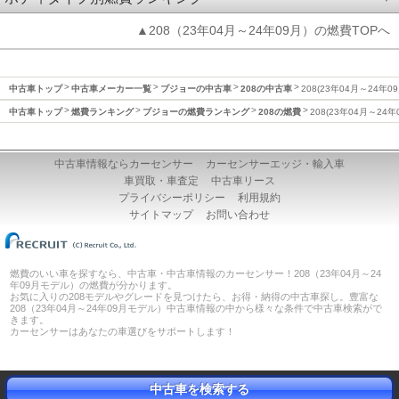
▲208（23年04月～24年09月）の燃費TOPへ
中古車トップ
中古車メーカー一覧
プジョーの中古車
208の中古車
208(23年04月～24年0
中古車トップ
燃費ランキング
プジョーの燃費ランキング
208の燃費
208(23年04月～24
中古車情報ならカーセンサー
カーセンサーエッジ・輸入車
車買取・車査定
中古車リース
プライバシーポリシー
利用規約
サイトマップ
お問い合わせ
燃費のいい車を探すなら、中古車・中古車情報のカーセンサー！208（23年04月～24
年09月モデル）の燃費が分かります。
お気に入りの208モデルやグレードを見つけたら、お得・納得の中古車探し。豊富な
208（23年04月～24年09月モデル）中古車情報の中から様々な条件で中古車検索がで
きます。
カーセンサーはあなたの車選びをサポートします！
中古車を検索する