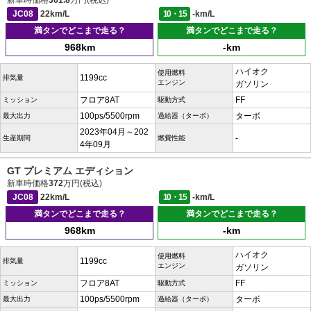
新車時価格
361.8
万円(税込)
JC08
22km/L
10・15
-km/L
満タンでどこまで走る？
満タンでどこまで走る？
968km
-km
ハイオク
使用燃料
1199cc
排気量
エンジン
ガソリン
フロア8AT
FF
ミッション
駆動方式
100ps/5500rpm
ターボ
最大出力
過給器（ターボ）
2023年04月～202
-
生産期間
燃費性能
4年09月
GT プレミアム エディション
新車時価格
372
万円(税込)
JC08
22km/L
10・15
-km/L
満タンでどこまで走る？
満タンでどこまで走る？
968km
-km
ハイオク
使用燃料
1199cc
排気量
エンジン
ガソリン
フロア8AT
FF
ミッション
駆動方式
100ps/5500rpm
ターボ
最大出力
過給器（ターボ）