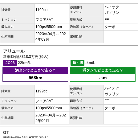
ハイオク
使用燃料
1199cc
排気量
エンジン
ガソリン
フロア8AT
FF
ミッション
駆動方式
100ps/5500rpm
ターボ
最大出力
過給器（ターボ）
2023年04月～202
-
生産期間
燃費性能
4年09月
アリュール
新車時価格
318.3
万円(税込)
JC08
22km/L
10・15
-km/L
満タンでどこまで走る？
満タンでどこまで走る？
968km
-km
ハイオク
使用燃料
1199cc
排気量
エンジン
ガソリン
フロア8AT
FF
ミッション
駆動方式
100ps/5500rpm
ターボ
最大出力
過給器（ターボ）
2023年04月～202
-
生産期間
燃費性能
4年09月
GT