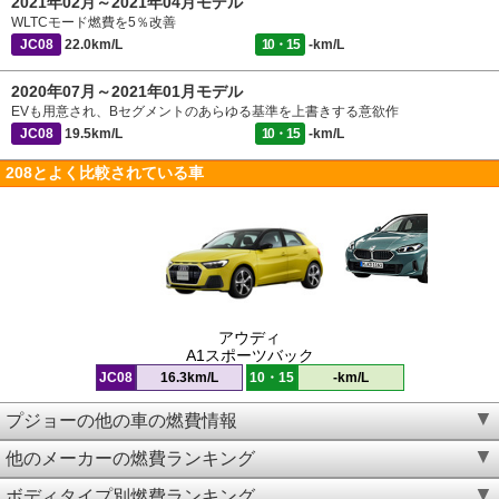
2021年02月～2021年04月モデル
WLTCモード燃費を5％改善
JC08
22.0km/L
10・15
-km/L
2020年07月～2021年01月モデル
EVも用意され、Bセグメントのあらゆる基準を上書きする意欲作
JC08
19.5km/L
10・15
-km/L
208とよく比較されている車
アウディ
A1スポーツバック
JC08
16.3km/L
10・15
-km/L
プジョーの他の車の燃費情報
他のメーカーの燃費ランキング
ボディタイプ別燃費ランキング