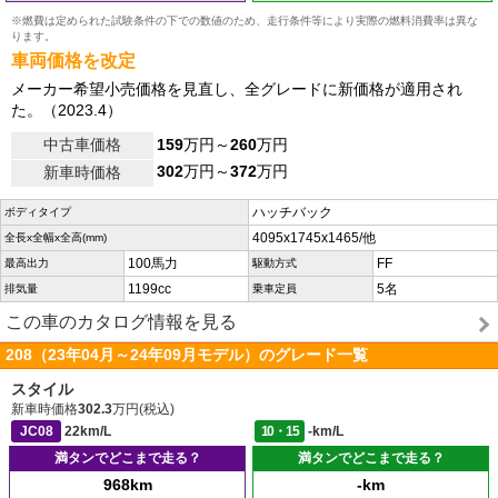
※燃費は定められた試験条件の下での数値のため、走行条件等により実際の燃料消費率は異な
ります。
車両価格を改定
メーカー希望小売価格を見直し、全グレードに新価格が適用され
た。（2023.4）
中古車価格
159
万円～
260
万円
302
万円～
372
万円
新車時価格
ハッチバック
ボディタイプ
4095x1745x1465/他
全長x全幅x全高(mm)
100馬力
FF
最高出力
駆動方式
1199cc
5名
排気量
乗車定員
この車のカタログ情報を見る
208（23年04月～24年09月モデル）のグレード一覧
スタイル
新車時価格
302.3
万円(税込)
JC08
22km/L
10・15
-km/L
満タンでどこまで走る？
満タンでどこまで走る？
968km
-km