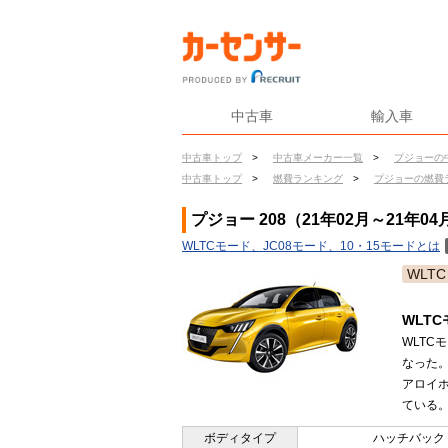
中古車
輸入車
中古車トップ
>
中古車メーカー一覧
>
プジョーの
中古車トップ
>
燃費ランキング
>
プジョーの燃費
プジョー 208（21年02月～21年0
WLTCモード、JC08モード、10・15モードとは
WLTC
WLT
WLTC
なった。
アロイ
ている。（
ボディタイプ
ハッチバック