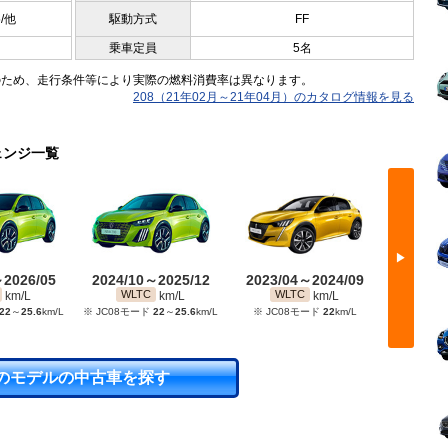
5/他
駆動方式
FF
乗車定員
5名
のため、走行条件等により実際の燃料消費率は異なります。
208（21年02月～21年04月）のカタログ情報を見る
ェンジ一覧
▶
～2026/05
2024/10～2025/12
2023/04～2024/09
2022/
WLTC
WLTC
WL
km/L
km/L
km/L
22
～
25.6
km/L
※ JC08モード
22
～
25.6
km/L
※ JC08モード
22
km/L
※ JC
のモデルの中古車を探す