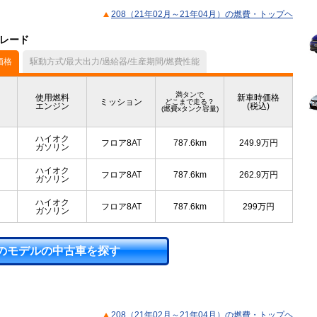
208（21年02月～21年04月）の燃費・トップヘ
グレード
価格
駆動方式/最大出力/過給器/生産期間/燃費性能
満タンで
使用燃料
新車時価格
ミッション
どこまで走る？
エンジン
(税込)
(燃費xタンク容量)
ハイオク
フロア8AT
787.6km
249.9
万円
ガソリン
ハイオク
フロア8AT
787.6km
262.9
万円
ガソリン
ハイオク
フロア8AT
787.6km
299
万円
ガソリン
のモデルの中古車を探す
208（21年02月～21年04月）の燃費・トップヘ