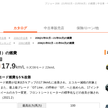
プジョー 208（21年02月～21年04月）の燃費 | 中古
カタログ
中古車販売店
保険/ローン/他
中古車
>
208の中古車
>
208(21年02月～21年04月)の燃費
ランキング
>
208の燃費
>
208(21年02月～21年04月)の燃費
4月）の燃費
？
17.9
km/L
※JC08モード 22km/L
Cモード燃費を5％改善
モード燃費が従来比5％アップの17.9km/Lに改善され、エコカー減税の対象と
また、最上級グレード「GT Line」の呼称が「GT」へと改められ、17インチ
ホイールのカラー変更、フロントシートヒーターの標準化などの改良が施され
2021.2）
最高出力(馬力)
100