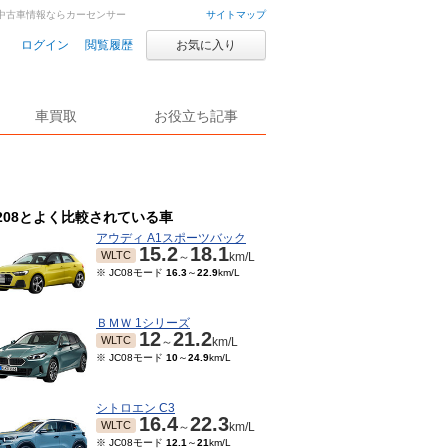
車・中古車情報ならカーセンサー
サイトマップ
ログイン
閲覧履歴
お気に入り
車買取
お役立ち記事
208とよく比較されている車
アウディ A1スポーツバック
15.2
18.1
WLTC
～
km/L
※ JC08モード
16.3
～
22.9
km/L
ＢＭＷ 1シリーズ
12
21.2
WLTC
～
km/L
※ JC08モード
10
～
24.9
km/L
シトロエン C3
16.4
22.3
WLTC
～
km/L
※ JC08モード
12.1
～
21
km/L