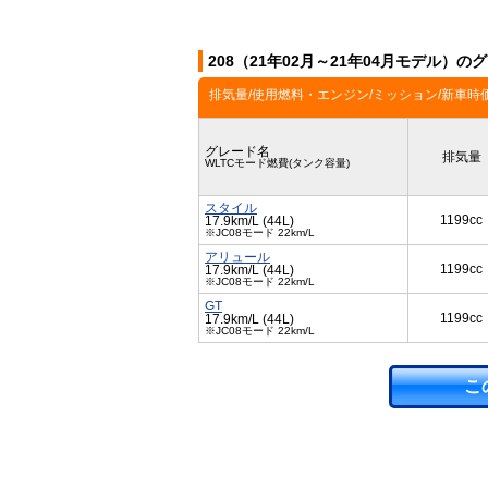
208（21年02月～21年04月モデル）の
排気量/使用燃料・エンジン/ミッション/新車時
グレード名
排気量
WLTCモード燃費(タンク容量)
スタイル
1199cc
17.9km/L (44L)
※JC08モード 22km/L
アリュール
1199cc
17.9km/L (44L)
※JC08モード 22km/L
GT
1199cc
17.9km/L (44L)
※JC08モード 22km/L
こ