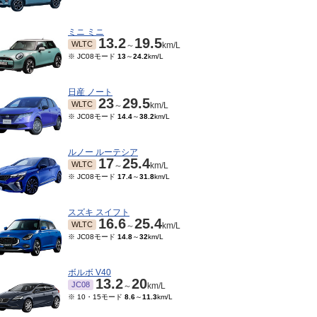
ミニ ミニ
13.2
19.5
WLTC
～
km/L
※ JC08モード
13
～
24.2
km/L
日産 ノート
23
29.5
WLTC
～
km/L
※ JC08モード
14.4
～
38.2
km/L
ルノー ルーテシア
17
25.4
WLTC
～
km/L
※ JC08モード
17.4
～
31.8
km/L
10～2023/03
2022/08～2022/09
2022/07～2022/07
202
TC
WLTC
WLTC
km/L
km/L
km/L
スズキ スイフト
16.6
25.4
08モード
22
km/L
※ JC08モード
22
km/L
※ JC08モード
22
km/L
※ J
WLTC
～
km/L
※ JC08モード
14.8
～
32
km/L
ボルボ V40
13.2
20
JC08
～
km/L
※ 10・15モード
8.6
～
11.3
km/L