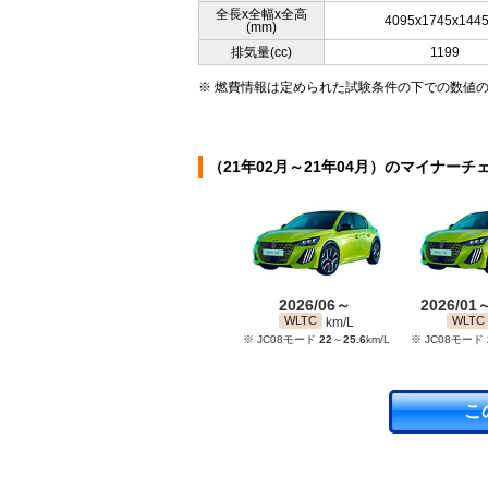
全長x全幅x全高
4095x1745x144
(mm)
排気量(cc)
1199
※ 燃費情報は定められた試験条件の下での数値
（21年02月～21年04月）のマイナーチ
2026/06～
2026/01
WLTC
WLTC
km/L
※ JC08モード
22
～
25.6
km/L
※ JC08モード
こ