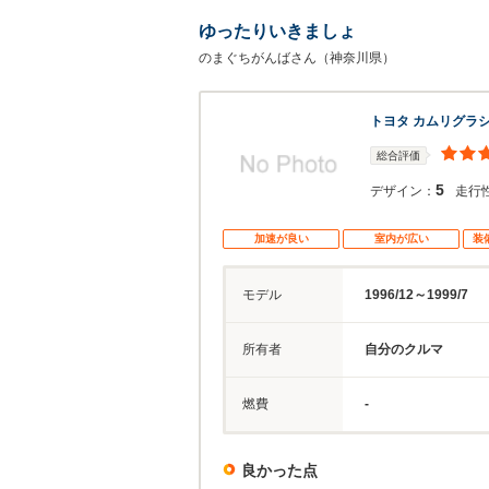
ゆったりいきましょ
のまぐちがんばさん（神奈川県）
トヨタ カムリグラ
総合評価
5
デザイン：
走行
加速が良い
室内が広い
装
モデル
1996/12～1999/7
所有者
自分のクルマ
燃費
-
良かった点