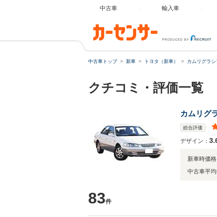
中古車
輸入車
中古車トップ
新車
トヨタ（新車）
カムリグラシ
クチコミ・評価一覧
カムリグ
総合評価
3.
デザイン：
新車時価格
中古車平均
83
件