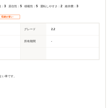
3
5
5
2
3
性：
居住性：
積載性：
運転しやすさ：
維持費：
収納が多い
グレード
2.2
所有期間
-
よい車です。