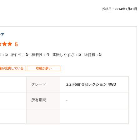
投稿日：
2014年1月31日
シア
5
5
5
4
5
5
性：
居住性：
積載性：
運転しやすさ：
維持費：
備が充実している
収納が多い
グレード
2.2 Four Gセレクション 4WD
所有期間
-