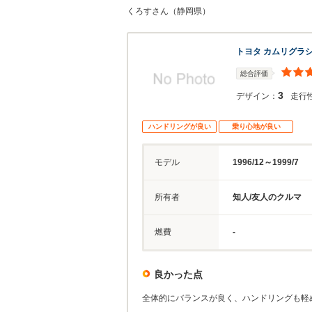
くろすさん（静岡県）
トヨタ カムリグラ
総合評価
3
デザイン：
走行
ハンドリングが良い
乗り心地が良い
モデル
1996/12～1999/7
所有者
知人/友人のクルマ
燃費
-
良かった点
全体的にバランスが良く、ハンドリングも軽