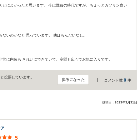
んとによかったと思います。 今は燃費の時代ですが、ちょっとガソリン食い
ないのかなと 思っています。 他はもんだいなし。
非常に内装も きれいにできていて、空間も広々でお気に入りです。
」と投票しています。
参考になった
0
コメント数
件
投稿日：
2013年3月31日
シア
5