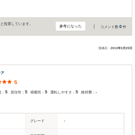
」と投票しています。
参考になった
0
コメント数
件
投稿日：
2013年3月29日
シア
5
5
5
5
5
-
性：
居住性：
積載性：
運転しやすさ：
維持費：
グレード
-