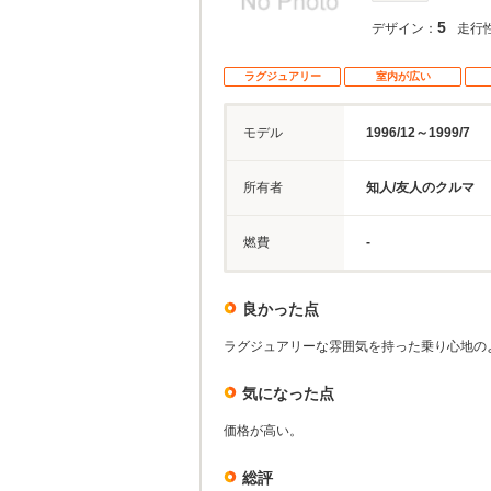
5
デザイン：
走行
ラグジュアリー
室内が広い
モデル
1996/12～1999/7
所有者
知人/友人のクルマ
燃費
-
良かった点
ラグジュアリーな雰囲気を持った乗り心地の
気になった点
価格が高い。
総評