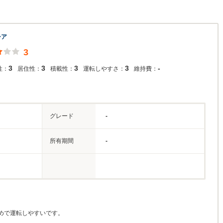
シア
3
3
3
3
3
-
性：
居住性：
積載性：
運転しやすさ：
維持費：
グレード
-
所有期間
-
めで運転しやすいです。