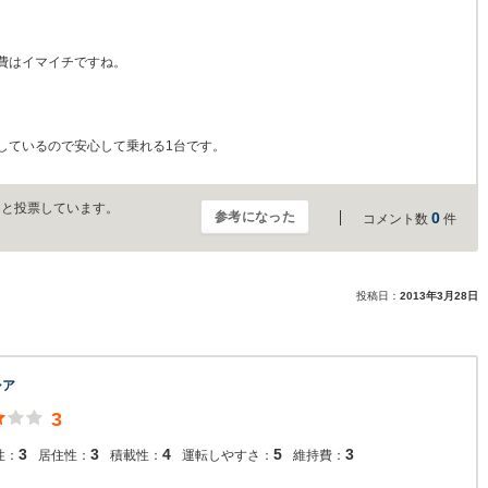
費はイマイチですね。
しているので安心して乗れる1台です。
」と投票しています。
参考になった
0
コメント数
件
投稿日：
2013年3月28日
シア
3
3
3
4
5
3
性：
居住性：
積載性：
運転しやすさ：
維持費：