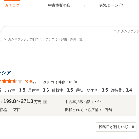
カタログ
中古車販売店
保険/ローン/他
トヨタ カムリグラ
ア
カムリグラシアの口コミ・クチコミ・評価・評判一覧
ラシア
3.6
点
クチコミ件数：83件
6
3.5
3.6
3.5
3.5
3.4
走行性：
居住性：
積載性：
運転しやすさ：
維持費：
199.8〜271.3
-
：
万円
中古車掲載台数：
台
-
-
価格：
万円
掲載されている店舗：
店舗