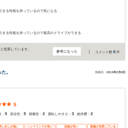
できる性能を持っているので気になる
できる性能を持っているので最高のドライブができる
」と投票しています。
参考になった
0
コメント数
件
った。
投稿日：
2013年2月8日
5
5
5
2
3
2
性：
居住性：
積載性：
運転しやすさ：
維持費：
押し出しが強い
ハンドリングが良い
加速が良い
装備が充実している