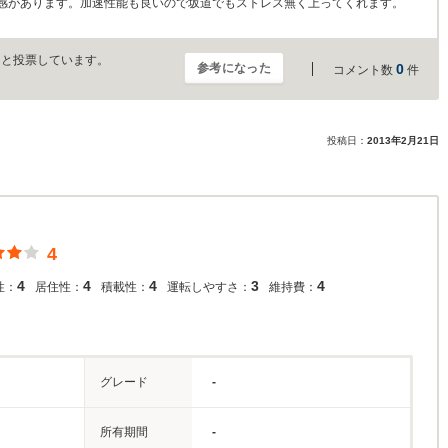
感があります。加速性能も良いので坂道でもストレス無く上ってくれます。
」と投票しています。
参考になった
0
コメント数
件
投稿日：
2013年2月21日
4
4
4
4
3
4
性：
居住性：
積載性：
運転しやすさ：
維持費：
グレード
-
所有期間
-