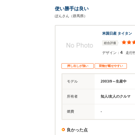
使い勝手は良い
ぽんさん（群馬県）
米国日産 タイタン
総合評価
4
デザイン：
走行
押し出しが強い
荷物が載せやすい
モデル
2003/9～生産中
所有者
知人/友人のクルマ
燃費
-
良かった点