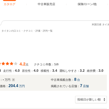
カタログ
中古車販売店
保険/ローン/他
米国日産 タイ
タイタンの口コミ・クチコミ・評価・評判一覧
4.2
点
クチコミ件数：5件
8
4.0
4.0
3.4
3.2
3.0
走行性：
居住性：
積載性：
運転しやすさ：
維持費：
-
8
：
万円
中古車掲載台数：
台
204.4
7
価格：
万円
掲載されている店舗：
店舗