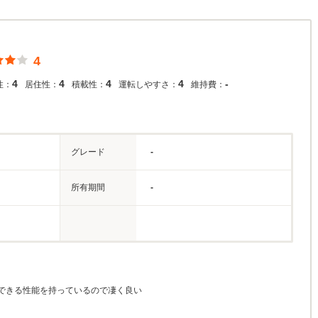
4
4
4
4
4
-
性：
居住性：
積載性：
運転しやすさ：
維持費：
グレード
-
所有期間
-
できる性能を持っているので凄く良い