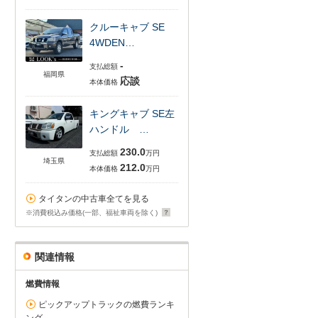
クルーキャブ SE
4WDEN…
-
支払総額
福岡県
応談
本体価格
キングキャブ SE左
ハンドル …
230.0
支払総額
万円
埼玉県
212.0
本体価格
万円
タイタンの中古車全てを見る
※消費税込み価格(一部、福祉車両を除く)
関連情報
燃費情報
ピックアップトラックの燃費ランキ