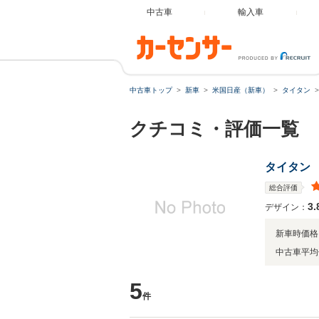
中古車
輸入車
中古車トップ
新車
米国日産（新車）
タイタン
クチコミ・評価一覧
タイタン
総合評価
3.
デザイン：
新車時価格
中古車平均
5
件