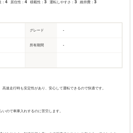
4
4
3
3
3
性：
居住性：
積載性：
運転しやすさ：
維持費：
グレード
-
所有期間
-
。高速走行時も安定性があり、安心して運転できるので快適です。
らいので車庫入れするのに苦労します。