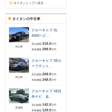
タイタントップへ戻る
タイタンの中古車
クルーキャブ SL
4WDヘビ…
318.0
支払総額
万円
埼玉県
298.0
本体価格
万円
クルーキャブ SEル
ーフテント…
268.0
支払総額
万円
埼玉県
248.0
本体価格
万円
クルーキャブ XE社
外ナビ 走…
142.0
支払総額
万円
茨城県
129.0
本体価格
万円