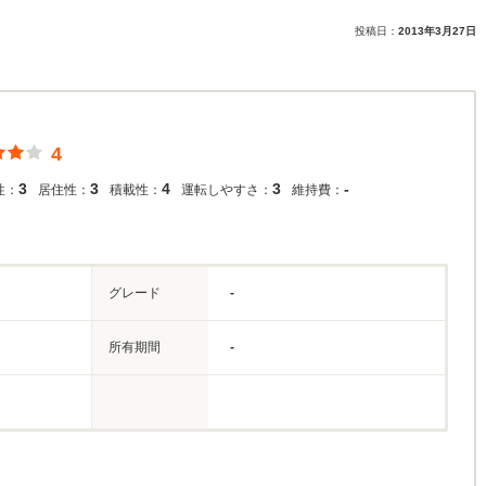
投稿日：
2013年3月27日
4
3
3
4
3
-
性：
居住性：
積載性：
運転しやすさ：
維持費：
グレード
-
所有期間
-