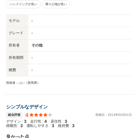
ハンドリングが良い
乗り心地が良い
モデル
-
グレード
-
所有者
その他
所有期間
-
燃費
-
投稿者：ぶい（群馬県）
シンプルなデザイン
4
総合評価
投稿日：
2013
年
03
月
01
日
3
4
3
デザイン :
走行性 :
居住性 :
3
3
3
積載性 :
運転しやすさ :
維持費 :
良かった点