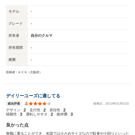
モデル
-
グレード
-
所有者
自分のクルマ
所有期間
-
燃費
-
投稿者：ＫＥＮ（大阪府）
デイリーユーズに適してる
4
総合評価
投稿日：
2013
年
02
月
02
日
2
2
2
デザイン :
走行性 :
居住性 :
3
2
3
積載性 :
運転しやすさ :
維持費 :
良かった点
無難に乗ることができ、米国では小さめサイズなので駐車や小回りといった