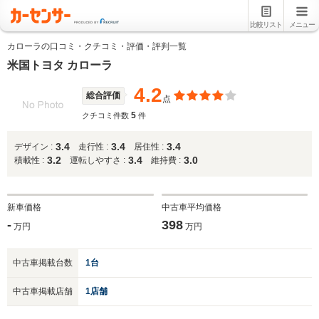
比較リスト
メニュー
カローラの口コミ・クチコミ・評価・評判一覧
米国トヨタ カローラ
4.2
総合評価
点
5
クチコミ件数
件
3.4
3.4
3.4
デザイン :
走行性 :
居住性 :
3.2
3.4
3.0
積載性 :
運転しやすさ :
維持費 :
新車価格
中古車平均価格
-
398
万円
万円
中古車掲載台数
1台
中古車掲載店舗
1店舗