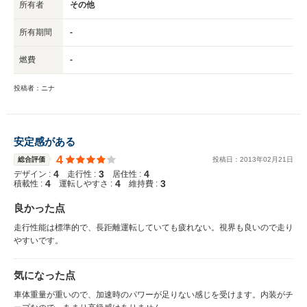
所有者
その他
所有期間
-
燃費
-
投稿者：ニナ
安定感がある
4
総合評価
投稿日：
2013
年
02
月
21
日
4
3
4
デザイン :
走行性 :
居住性 :
4
4
3
積載性 :
運転しやすさ :
維持費 :
良かった点
走行性能は標準的で、長距離運転していても疲れない。視界も良いので走り
やすいです。
気になった点
車体重量が重いので、加速時のパワーが足りない感じを受けます。内装がチ