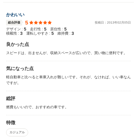
かわいい
5
総合評価
投稿日：
2013
年
02
月
05
日
5
5
5
デザイン :
走行性 :
居住性 :
3
5
3
積載性 :
運転しやすさ :
維持費 :
良かった点
スピードは、出ませんが、収納スペースが広いので、買い物に便利です。
気になった点
軽自動車と比べると車庫入れが難しいです。それが、なければ、いい車なん
ですが。
総評
燃費もいいので、おすすめの車です。
特徴
カジュアル