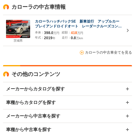
カローラの中古車情報
カローラハッチバックSE 新車並行 アップルカー
プレイアンドロイドオート レーダークルーズコント
ロール プッシュスタート プリクラッシュセーフテ
本体：
398.0
総額：
418
万円
万円
ィ レーンキープアシスト 純正18インチホイール
年式：
2019
走行：
0.8
年
万km
リアゲートスポイラー
茨城県
カローラの中古車全てを見る
その他のコンテンツ
メーカーからカタログを探す
車種からカタログを探す
メーカーから中古車を探す
車種から中古車を探す