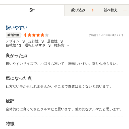
5
絞り込み
並べ替え
件
扱いやすい
4
総合評価
投稿日：
2013
年
03
月
27
日
3
3
3
デザイン :
走行性 :
居住性 :
3
3
-
積載性 :
運転しやすさ :
維持費 :
良かった点
扱いやすいサイズで、小回りも利いて、運転しやすい。乗り心地も良い。
気になった点
仕方ない事かもしれませんが、そこまで燃費は良くないと思います。
総評
全体的には良くできたクルマだと思います。魅力的なクルマだと思います。
特徴