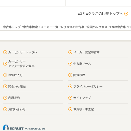
ESとEクラスの比較トップへ
中古車トップ
中古車検索：メーカー一覧
レクサスの中古車
全国のレクサス
ESの中古車
E
カーセンサートップへ
メーカー認定中古車
カーセンサー
中古車リース
アフター保証対象車
お気に入り
閲覧履歴
問合わせ履歴
プライバシーポリシー
利用規約
サイトマップ
お問い合わせ
車買取・車査定