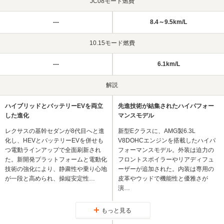
JC08モード燃費
---
8.4～9.5km/L
10.15モード燃費
---
6.1km/L
解説
ハイブリッドとバッテリーEVを両立
先進技術が結集されたハイパフォー
した進化
マンスモデル
レクサスの基幹セダンが8代目へと進
新型Eクラスに、AMG製6.3L
化し、HEVとバッテリーEVを併せも
V8DOHCエンジンを搭載したハイパ
つ電動ラインアップで全面刷新され
フォーマンスモデル。外装は迫力の
た。新開発プラットフォームと電動化
フロントスポイラーやリアディフュ
技術の強化により、静粛性や乗り心地
ーザーが追加された。内装は専用の
が一段と高められ、操縦安定性…
皮革やウッドで機能性と優雅さが
演…
もっと見る