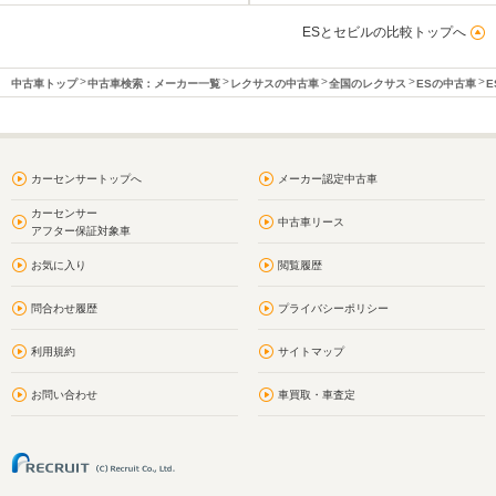
ESとセビルの比較トップへ
中古車トップ
中古車検索：メーカー一覧
レクサスの中古車
全国のレクサス
ESの中古車
E
カーセンサートップへ
メーカー認定中古車
カーセンサー
中古車リース
アフター保証対象車
お気に入り
閲覧履歴
問合わせ履歴
プライバシーポリシー
利用規約
サイトマップ
お問い合わせ
車買取・車査定