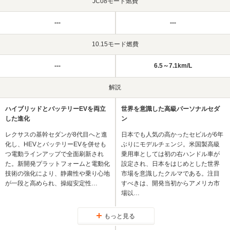
JC08モード燃費
---
---
10.15モード燃費
---
6.5～7.1km/L
解説
ハイブリッドとバッテリーEVを両立
世界を意識した高級パーソナルセダ
した進化
ン
レクサスの基幹セダンが8代目へと進
日本でも人気の高かったセビルが6年
化し、HEVとバッテリーEVを併せも
ぶりにモデルチェンジ。米国製高級
つ電動ラインアップで全面刷新され
乗用車としては初の右ハンドル車が
た。新開発プラットフォームと電動化
設定され、日本をはじめとした世界
技術の強化により、静粛性や乗り心地
市場を意識したクルマである。注目
が一段と高められ、操縦安定性…
すべきは、開発当初からアメリカ市
場以…
もっと見る