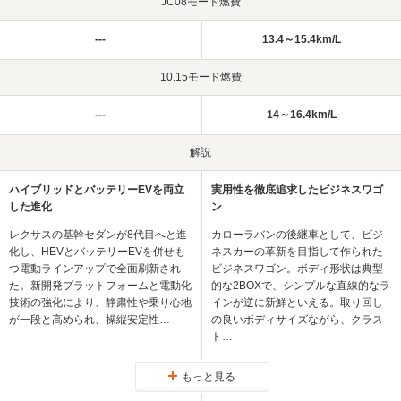
JC08モード燃費
---
13.4～15.4km/L
10.15モード燃費
---
14～16.4km/L
解説
ハイブリッドとバッテリーEVを両立
実用性を徹底追求したビジネスワゴ
した進化
ン
レクサスの基幹セダンが8代目へと進
カローラバンの後継車として、ビジ
化し、HEVとバッテリーEVを併せも
ネスカーの革新を目指して作られた
つ電動ラインアップで全面刷新され
ビジネスワゴン。ボディ形状は典型
た。新開発プラットフォームと電動化
的な2BOXで、シンプルな直線的なラ
技術の強化により、静粛性や乗り心地
インが逆に新鮮といえる。取り回し
が一段と高められ、操縦安定性…
の良いボディサイズながら、クラス
ト…
もっと見る