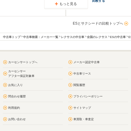
比較する
もっと見る
ESとサクシードの比較トップへ
中古車トップ
中古車検索：メーカー一覧
レクサスの中古車
全国のレクサス
ESの中古車
E
カーセンサートップへ
メーカー認定中古車
カーセンサー
中古車リース
アフター保証対象車
お気に入り
閲覧履歴
問合わせ履歴
プライバシーポリシー
利用規約
サイトマップ
お問い合わせ
車買取・車査定