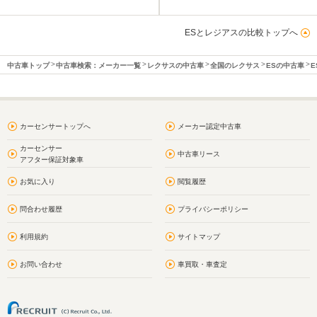
ESとレジアスの比較トップへ
中古車トップ
中古車検索：メーカー一覧
レクサスの中古車
全国のレクサス
ESの中古車
E
カーセンサートップへ
メーカー認定中古車
カーセンサー
中古車リース
アフター保証対象車
お気に入り
閲覧履歴
問合わせ履歴
プライバシーポリシー
利用規約
サイトマップ
お問い合わせ
車買取・車査定