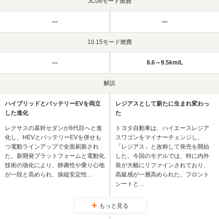
JC08モード燃費
---
---
10.15モード燃費
---
8.6～9.5km/L
解説
ハイブリッドとバッテリーEVを両立
レジアスとして新たに生まれ変わっ
した進化
た
レクサスの基幹セダンが8代目へと進
トヨタ自動車は、ハイエースレジア
化し、HEVとバッテリーEVを併せも
スワゴンをマイナーチェンジし、
つ電動ラインアップで全面刷新され
「レジアス」と改称して発売を開始
た。新開発プラットフォームと電動化
した。今回のモデルでは、特に内外
技術の強化により、静粛性や乗り心地
装が大幅にリファインされており、
が一段と高められ、操縦安定性…
高級感が一層高められた。フロント
シートと…
もっと見る