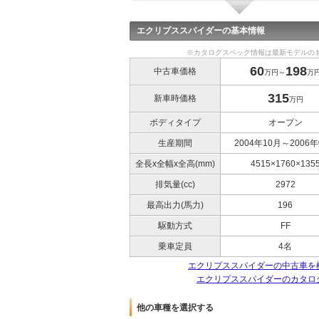
エクリプススパイダーの基本情報
※カタログスペック情報は最新モデルの
60
198
中古車価格
万円～
万
315
新車時価格
万円
ボディタイプ
オープン
生産期間
2004年10月～2006年
全長x全幅x全高(mm)
4515×1760×135
排気量(cc)
2972
最高出力(馬力)
196
駆動方式
FF
乗車定員
4名
エクリプススパイダーの中古車を
エクリプススパイダーのカタロ
他の車種を選択する