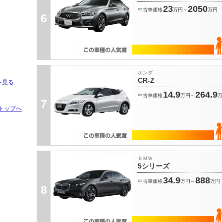
23
2050
中古車価格
万円～
万円
6
ホンダ
CR-Z
を見る
14.9
264.9
中古車価格
万円～
7
トップへ
ＢＭＷ
5シリーズ
34.9
888
中古車価格
万円～
万円
8