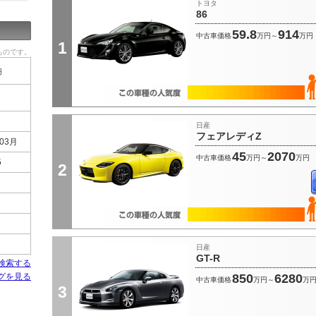
トヨタ
86
59.8
914
中古車価格
万円～
万円
1
ものです。
円
日産
フェアレディZ
03月
45
2070
中古車価格
万円～
万円
5
2
日産
GT-R
検索する
グを見る
850
6280
中古車価格
万円～
万
3