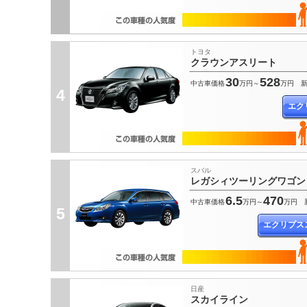
トヨタ
クラウンアスリート
30
528
中古車価格
万円～
万円
4
エク
スバル
レガシィツーリングワゴン
6.5
470
中古車価格
万円～
万円
5
エクリプス
日産
スカイライン