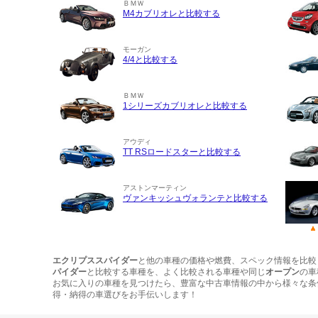
ＢＭＷ
M4カブリオレと比較する
モーガン
4/4と比較する
ＢＭＷ
1シリーズカブリオレと比較する
アウディ
TT RSロードスターと比較する
アストンマーティン
ヴァンキッシュヴォランテと比較する
エクリプススパイダー
と他の車種の価格や燃費、スペック情報を比較
パイダー
と比較する車種を、よく比較される車種や同じ
オープン
の車
お気に入りの車種を見つけたら、豊富な中古車情報の中から様々な条
得・納得の車選びをお手伝いします！