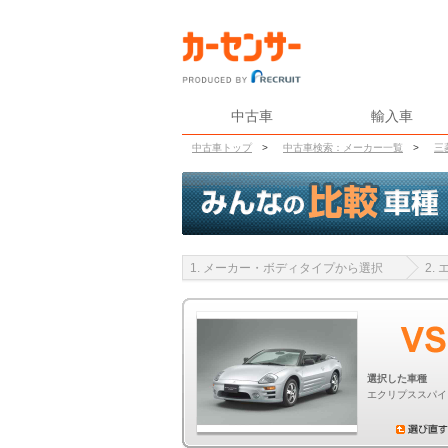
中古車
輸入車
中古車トップ
>
中古車検索：メーカー一覧
>
三
1. メーカー・ボディタイプから選択
2.
選択した車種
エクリプススパイ