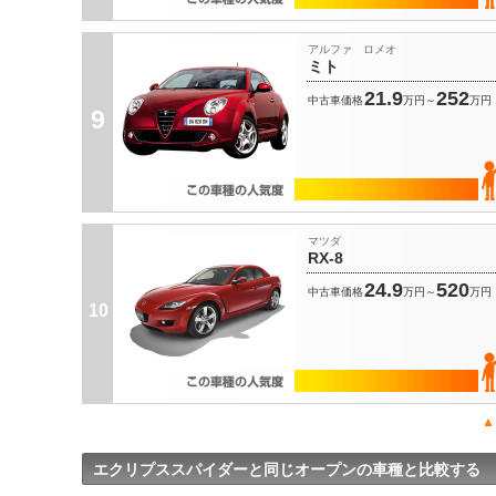
アルファ ロメオ
ミト
21.9
252
中古車価格
万円～
万円
9
マツダ
RX-8
24.9
520
中古車価格
万円～
万円
10
エクリプススパイダーと同じオープンの車種と比較する