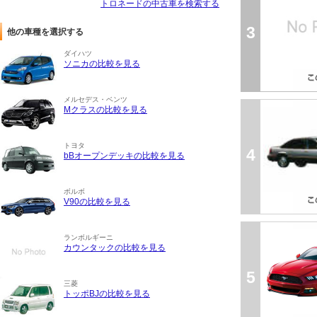
トロネードの中古車を検索する
3
他の車種を選択する
ダイハツ
ソニカの比較を見る
メルセデス・ベンツ
Mクラスの比較を見る
トヨタ
4
bBオープンデッキの比較を見る
ボルボ
V90の比較を見る
ランボルギーニ
カウンタックの比較を見る
5
三菱
トッポBJの比較を見る