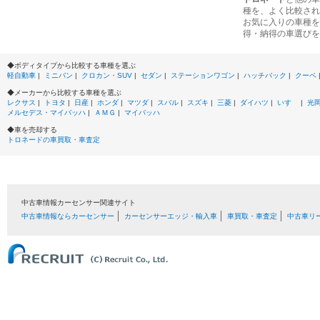
種を、よく比較され
お気に入りの車種を
得・納得の車選びを
◆ボディタイプから比較する車種を選ぶ
軽自動車
|
ミニバン
|
クロカン・SUV
|
セダン
|
ステーションワゴン
|
ハッチバック
|
クーペ
◆メーカーから比較する車種を選ぶ
レクサス
|
トヨタ
|
日産
|
ホンダ
|
マツダ
|
スバル
|
スズキ
|
三菱
|
ダイハツ
|
いすゞ
|
光
メルセデス・マイバッハ
|
ＡＭＧ
|
マイバッハ
◆車を売却する
トロネードの車買取・車査定
中古車情報カーセンサー関連サイト
中古車情報ならカーセンサー
カーセンサーエッジ・輸入車
車買取・車査定
中古車リ