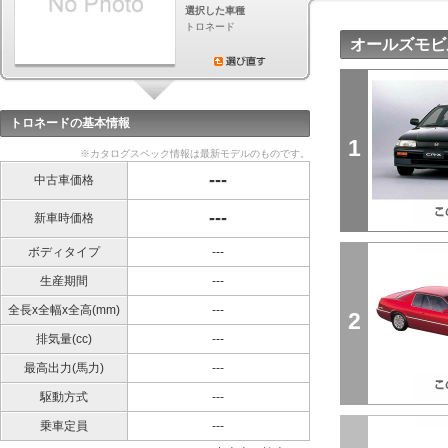
選択した車種
トロネード
オールズモビ
トロネードの基本情報
1
※カタログスペック情報は最新モデルのものです。
---
中古車価格
---
新車時価格
ボディタイプ
---
生産期間
---
全長x全幅x全高(mm)
---
2
排気量(cc)
---
最高出力(馬力)
---
駆動方式
---
乗車定員
---