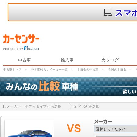
スマ
中古車
輸入車
カタログ
中古車トップ
>
中古車検索：メーカー一覧
>
トヨタの中古車
>
全国のトヨタ
>
1. メーカー・ボディタイプから選択
2. MIRAIを選択