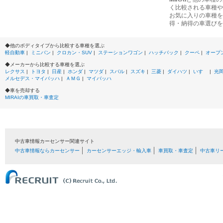
く比較される車種や
お気に入りの車種を
得・納得の車選びを
◆他のボディタイプから比較する車種を選ぶ
軽自動車
|
ミニバン
|
クロカン・SUV
|
ステーションワゴン
|
ハッチバック
|
クーペ
|
オープ
◆メーカーから比較する車種を選ぶ
レクサス
|
トヨタ
|
日産
|
ホンダ
|
マツダ
|
スバル
|
スズキ
|
三菱
|
ダイハツ
|
いすゞ
|
光
メルセデス・マイバッハ
|
ＡＭＧ
|
マイバッハ
◆車を売却する
MIRAIの車買取・車査定
中古車情報カーセンサー関連サイト
中古車情報ならカーセンサー
カーセンサーエッジ・輸入車
車買取・車査定
中古車リ