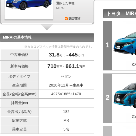
選択した車種
MIRAI
トヨタ MI
MIRAIの基本情報
1
※カタログスペック情報は最新モデルのものです。
31.8
445
中古車価格
万円～
万円
710
861.1
新車時価格
万円～
万円
ボディタイプ
セダン
生産期間
2020年12月～生産中
全長x全幅x全高(mm)
4975×1885×1470
2
排気量(cc)
---
最高出力(馬力)
182
駆動方式
MR
乗車定員
5名