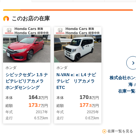
このお店の在庫
ホンダ
ホンダ
シビックセダン 1.5 ナ
N-VAN e: e: L4 ナビ
株式会社ホン
ビテレビリアカメラ
テレビ リアカメラ
海
ホンダセンシング
ETC
在庫一覧
164
170
本体
.3
万円
本体
.5
万円
173
177
総額
.7
万円
総額
.5
万円
年式
2017
年
年式
2025
年
走行
6.5
万km
走行
0.6
万km
在庫一覧を見る