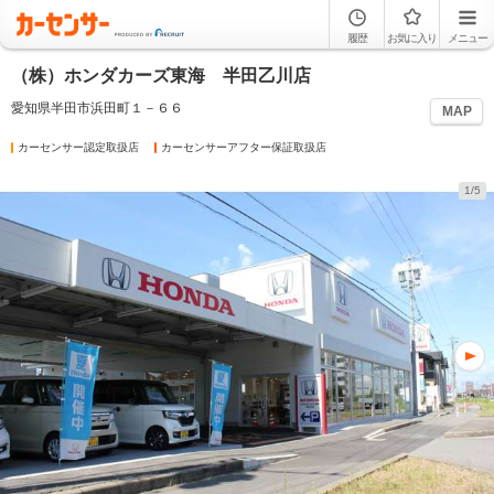
履歴
お気に入り
メニュー
（株）ホンダカーズ東海 半田乙川店
愛知県半田市浜田町１－６６
MAP
カーセンサー認定取扱店
カーセンサーアフター保証取扱店
1/5